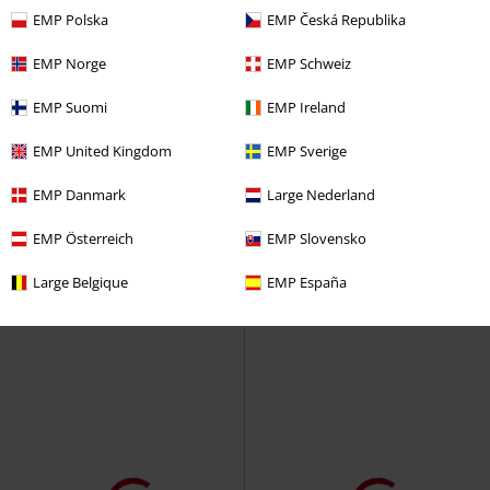
EMP Polska
EMP Česká Republika
EMP Norge
EMP Schweiz
EMP Suomi
EMP Ireland
15% DTO
Talla grande
PVPR
75,99 €
EMP United Kingdom
EMP Sverige
64,59 €
14,99 €
IMFC West Ham Jersey
Iron
Camiseta Raglan Contrast
EMP Danmark
Large Nederland
Maiden
Jersey
Urban Classics
Camiseta
+7
EMP Österreich
EMP Slovensko
Large Belgique
EMP España