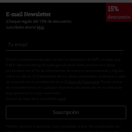
15%
E-mail Newsletter
descuento
¡Cheque regalo del 15% de descuento,
suscríbete ahora!
Más
Doy mi consentimiento para recibir la newsletter de EMP y acepto que
E.M.P. Merchandising Handelsgesellschaft mbH procese mis datos
personales con el fin de informarme de manera personalizada y regular
sobre su oferta. El tratamiento de mis datos personales se llevará a cabo
de acuerdo con lo establecido en la
Política de Privacidad
. Puedo retirar
mi consentimiento en cualquier momento haciendo clic en el enlace de
baja presente en cada newsletter.
Darme de baja de la newsletter
aquí
.
Suscripción
*Válido durante 4 semanas. Solo canjeable online. No combinable con
otros códigos promocionales. El descuento será aplicado después de