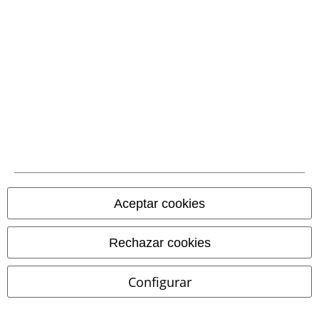
Comunidad
Métodos de pago
Aceptar cookies
Transferencia
Rechazar cookies
bancaria por
adelantado
Configurar
Contrareembolso