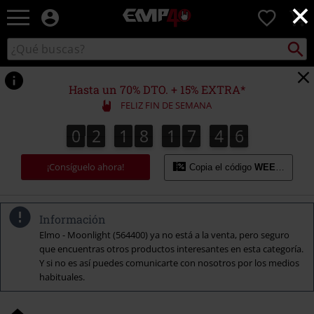
×
EMP
0
-
Música,
Buscar
Buscar
Películas,
en
TV
el
&
catálogo
Hasta un 70% DTO. + 15% EXTRA*
Gaming
FELIZ FIN DE SEMANA
Merch
-
0
2
1
8
1
7
4
5
0
2
1
8
1
7
4
4
4
4
6
4
5
Ropa
Alternativa
¡Consíguelo ahora!
Copia el código
WEEKEND
Información
Elmo - Moonlight (564400) ya no está a la venta, pero seguro
que encuentras otros productos interesantes en esta categoría.
Y si no es así puedes comunicarte con nosotros por los medios
habituales.