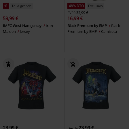
%
Talla grande
48% DTO
Exclusivo
PVPR
32,99 €
59,99 €
16,99 €
IMFC West Ham Jersey
Iron
Black Premium by EMP
Black
Maiden
Jersey
Premium by EMP
Camiseta
23,99 €
23,99 €
Desde