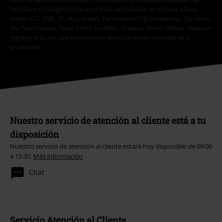
introducir el código en el primer paso del proceso de compra. Libros,
media (CD, DVD, LP, etc.), tickets, Rammstein, (Till) Lindemann, Die Ärzte,
Die Toten Hosen, Feine Sahne Fischfilet, Broilers, Böhse Onkelz, cheques-
regalo y artículos que incluyen una donación están excluidos de la
promoción.
Nuestro servicio de atención al cliente está a tu
disposición
Nuestro servicio de atención al cliente estará hoy disponible de 09:00
a 15:30.
Más información
Chat
Servicio Atención al Cliente