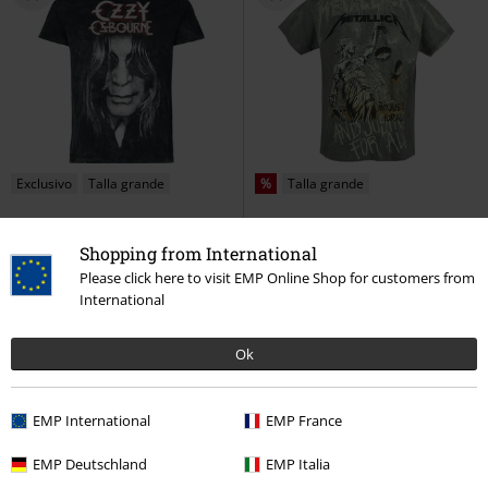
Exclusivo
Talla grande
%
Talla grande
32,99 €
28,04 €
Desde
Shopping from International
Shadow
Ozzy Osbourne
... And Justice For All - Neon
Please click here to visit EMP Online Shop for customers from
Camiseta
Backdrop
Metallica
Camiseta
International
Ok
EMP International
EMP France
EMP Deutschland
EMP Italia