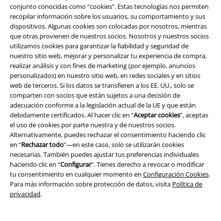
Descuento para estudiantes
conjunto conocidas como “cookies”. Estas tecnologías nos permiten
recopilar información sobre los usuarios, su comportamiento y sus
EMP Backstage Club
dispositivos. Algunas cookies son colocadas por nosotros, mientras
que otras provienen de nuestros socios. Nosotros y nuestros socios
utilizamos cookies para garantizar la fiabilidad y seguridad de
nuestro sitio web, mejorar y personalizar tu experiencia de compra,
Sobre EMP
realizar análisis y con fines de marketing (por ejemplo, anuncios
personalizados) en nuestro sitio web, en redes sociales y en sitios
EMP Eventos
web de terceros. Si los datos se transfieren a los EE. UU., solo se
comparten con socios que están sujetos a una decisión de
Programa de Afiliados
adecuación conforme a la legislación actual de la UE y que están
debidamente certificados. Al hacer clic en “
Aceptar cookies
”, aceptas
Sostenibilidad
el uso de cookies por parte nuestra y de nuestros socios.
Alternativamente, puedes rechazar el consentimiento haciendo clic
en “
Rechazar todo
”—en este caso, solo se utilizarán cookies
necesarias. También puedes ajustar tus preferencias individuales
haciendo clic en “
Configurar
”. Tienes derecho a revocar o modificar
tu consentimiento en cualquier momento en
Configuración Cookies
.
Para más información sobre protección de datos, visita
Política de
privacidad
.