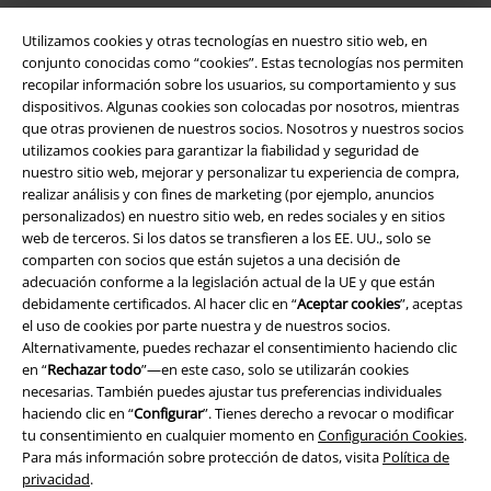
Utilizamos cookies y otras tecnologías en nuestro sitio web, en
conjunto conocidas como “cookies”. Estas tecnologías nos permiten
recopilar información sobre los usuarios, su comportamiento y sus
dispositivos. Algunas cookies son colocadas por nosotros, mientras
que otras provienen de nuestros socios. Nosotros y nuestros socios
utilizamos cookies para garantizar la fiabilidad y seguridad de
nuestro sitio web, mejorar y personalizar tu experiencia de compra,
realizar análisis y con fines de marketing (por ejemplo, anuncios
personalizados) en nuestro sitio web, en redes sociales y en sitios
Legal
web de terceros. Si los datos se transfieren a los EE. UU., solo se
comparten con socios que están sujetos a una decisión de
Términos y Condiciones
adecuación conforme a la legislación actual de la UE y que están
debidamente certificados. Al hacer clic en “
Aceptar cookies
”, aceptas
Aviso Legal
el uso de cookies por parte nuestra y de nuestros socios.
Alternativamente, puedes rechazar el consentimiento haciendo clic
Ley protección de datos
en “
Rechazar todo
”—en este caso, solo se utilizarán cookies
necesarias. También puedes ajustar tus preferencias individuales
Eliminación de residuos y protección del medioambiente
haciendo clic en “
Configurar
”. Tienes derecho a revocar o modificar
tu consentimiento en cualquier momento en
Configuración Cookies
.
Para más información sobre protección de datos, visita
Política de
Declaración de Conformidad
privacidad
.