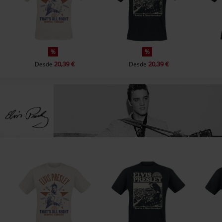
14.
Don't Be Cruel
15.
Lawdy, Miss Clawdy
16.
Shake, Rattle And Roll (Alternate Take 8)
%
%
17.
I Want You, I Need You, I Love You
20,39 €
20,39 €
Desde
Desde
18.
Rip It Up
19.
Heartbreak Hotel (Alternate Take 5)
20.
I Got A Woman
21.
I Was The One
22.
Money Honey