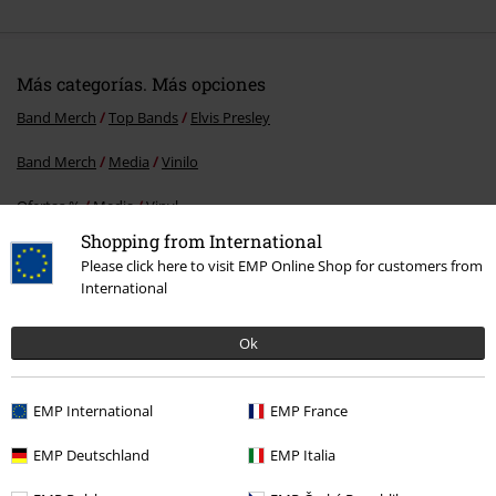
Más categorías. Más opciones
Band Merch
Top Bands
Elvis Presley
Band Merch
Media
Vinilo
Ofertas %
Media
Vinyl
Shopping from International
Band Merch
Género
Please click here to visit EMP Online Shop for customers from
International
15%
Ok
E-mail Newsletter
descuento
¡Cheque regalo del 15% de descuento,
EMP International
EMP France
suscríbete ahora!
Más
EMP Deutschland
EMP Italia