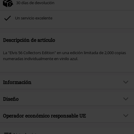
30 días de devolución
Un servicio excelente
Descripción de artículo
La "Elvis 56 Collectors Edition" en una edición limitada de 2,000 copias
numeradas individualmente en vinilo azul.
Información
Artículo no.
581706
Diseño
Título
Elvis '56
Tipo de producto
LP
Género Musical
Operador económico responsable UE
Rock n Roll
Media - Formato 1-3
LP
tema producto
Bandas
Bertus Musikvertrieb
Akeleibaan 59
Banda
Presley, Elvis