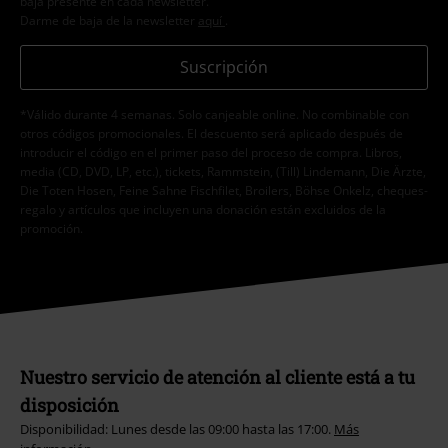
baja presente en cada newsletter.
Darme de baja de la newsletter
aquí
.
Suscripción
*Válido durante 4 semanas. Solo canjeable online. No combinable con
otros códigos promocionales. El descuento será aplicado después de
introducir el código en el primer paso del proceso de compra. Libros,
media (CD, DVD, LP, etc.), tickets, Rammstein, (Till) Lindemann, Die Ärzte,
Die Toten Hosen, Feine Sahne Fischfilet, Broilers, Böhse Onkelz, cheques-
regalo y artículos que incluyen una donación están excluidos de la
promoción.
Nuestro servicio de atención al cliente está a tu
disposición
Disponibilidad: Lunes desde las 09:00 hasta las 17:00.
Más