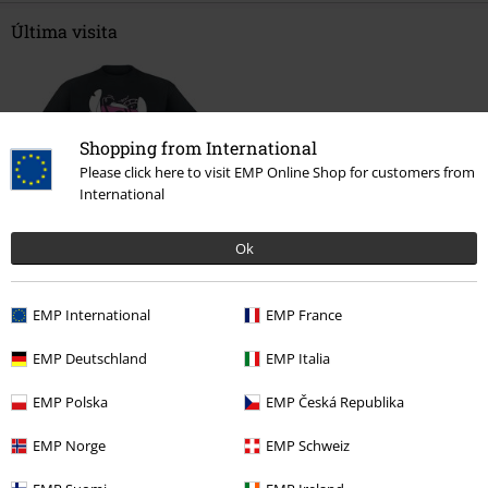
Última visita
Shopping from International
Please click here to visit EMP Online Shop for customers from
International
Ok
%
16,99 €
EMP International
EMP France
EMP Deutschland
EMP Italia
Más categorías. Más opciones
Ropa
Camisetas & Tops
Camisetas
EMP Polska
EMP Česká Republika
Ropa & accesorios
Tops
Camisetas
EMP Norge
EMP Schweiz
Estilos
Ropa negra
Camisetas negras