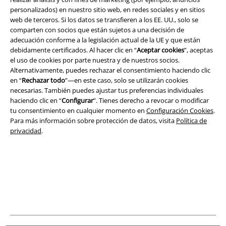
personalizados) en nuestro sitio web, en redes sociales y en sitios
web de terceros. Si los datos se transfieren a los EE. UU., solo se
Legal
comparten con socios que están sujetos a una decisión de
adecuación conforme a la legislación actual de la UE y que están
Términos y Condiciones
debidamente certificados. Al hacer clic en “
Aceptar cookies
”, aceptas
el uso de cookies por parte nuestra y de nuestros socios.
Aviso Legal
Alternativamente, puedes rechazar el consentimiento haciendo clic
en “
Rechazar todo
”—en este caso, solo se utilizarán cookies
necesarias. También puedes ajustar tus preferencias individuales
Ley protección de datos
haciendo clic en “
Configurar
”. Tienes derecho a revocar o modificar
tu consentimiento en cualquier momento en
Configuración Cookies
.
Eliminación de residuos y protección del medioambiente
Para más información sobre protección de datos, visita
Política de
privacidad
.
Declaración de Conformidad
Información sobre accesibilidad
Configuración Cookies
Cancelar pedido