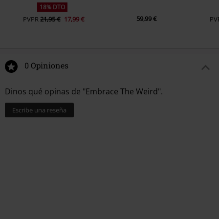
18% DTO
59,99 €
PVPR
21,95 €
17,99 €
PV
0 Opiniones
Dinos qué opinas de "Embrace The Weird".
Escribe una reseña