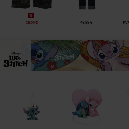
%
49,99 €
26,99 €
PV