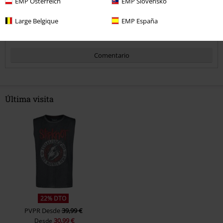
EMP Österreich
EMP Slovensko
¿Te ha sido útil esta opinión?
Large Belgique
EMP España
Comentario
Última visita
Enviar comentario
22% DTO
PVPR
Desde
39,99 €
30,99 €
Desde