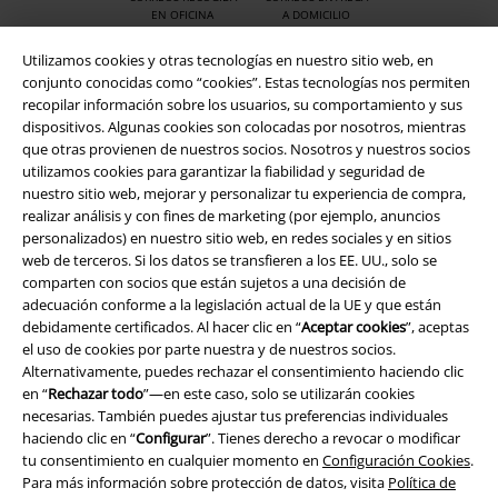
EN OFICINA
A DOMICILIO
Utilizamos cookies y otras tecnologías en nuestro sitio web, en
conjunto conocidas como “cookies”. Estas tecnologías nos permiten
App de EMP
recopilar información sobre los usuarios, su comportamiento y sus
¡Descarga la nueva App EMP totalmente GRATIS y disfruta de todas
dispositivos. Algunas cookies son colocadas por nosotros, mientras
sus nuevas funciones y ventajas!
que otras provienen de nuestros socios. Nosotros y nuestros socios
utilizamos cookies para garantizar la fiabilidad y seguridad de
nuestro sitio web, mejorar y personalizar tu experiencia de compra,
realizar análisis y con fines de marketing (por ejemplo, anuncios
personalizados) en nuestro sitio web, en redes sociales y en sitios
web de terceros. Si los datos se transfieren a los EE. UU., solo se
comparten con socios que están sujetos a una decisión de
A Warner Music Group Company
adecuación conforme a la legislación actual de la UE y que están
debidamente certificados. Al hacer clic en “
Aceptar cookies
”, aceptas
el uso de cookies por parte nuestra y de nuestros socios.
Alternativamente, puedes rechazar el consentimiento haciendo clic
en “
Rechazar todo
”—en este caso, solo se utilizarán cookies
necesarias. También puedes ajustar tus preferencias individuales
haciendo clic en “
Configurar
”. Tienes derecho a revocar o modificar
Seguridad
tu consentimiento en cualquier momento en
Configuración Cookies
.
Para más información sobre protección de datos, visita
Política de