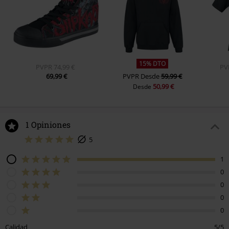
15% DTO
PVPR
74,99 €
PV
69,99 €
PVPR
Desde
59,99 €
50,99 €
Desde
1 Opiniones
5
1
0
0
0
0
Calidad
5/5