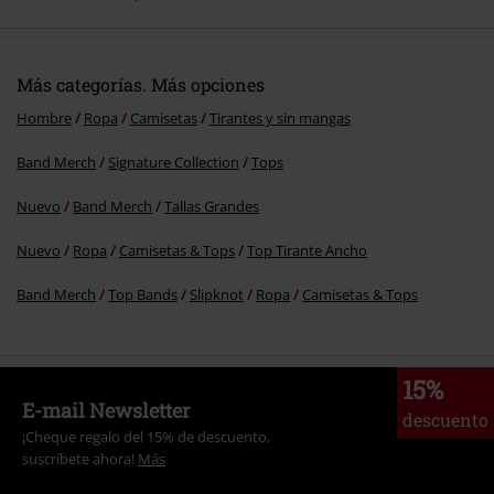
Más categorías. Más opciones
Hombre
Ropa
Camisetas
Tirantes y sin mangas
Band Merch
Signature Collection
Tops
Nuevo
Band Merch
Tallas Grandes
Nuevo
Ropa
Camisetas & Tops
Top Tirante Ancho
Band Merch
Top Bands
Slipknot
Ropa
Camisetas & Tops
15%
E-mail Newsletter
descuento
¡Cheque regalo del 15% de descuento,
suscríbete ahora!
Más