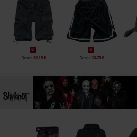
%
%
39,19 €
20,79 €
Desde
Desde