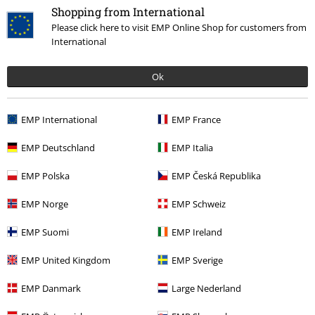
Shopping from International
Publicado: lunes, 8 julio, 2024
Please click here to visit EMP Online Shop for customers from
International
Excelente material
Tela de muy buena calidad
Ok
EMP International
EMP France
EMP Deutschland
EMP Italia
Calidad
5
Diseño
EMP Polska
EMP Česká Republika
4
Ajuste
EMP Norge
EMP Schweiz
5
Anchura
EMP Suomi
EMP Ireland
Demasiado estrecho
Perfecto
Demasiado ancho
Longitud
EMP United Kingdom
EMP Sverige
Demasiado corto
Perfecto
Demasiado largo
EMP Danmark
Large Nederland
Reseña verificada