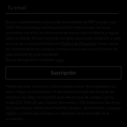
Doy mi consentimiento para recibir la newsletter de EMP y acepto que
E.M.P. Merchandising Handelsgesellschaft mbH procese mis datos
personales con el fin de informarme de manera personalizada y regular
sobre su oferta. El tratamiento de mis datos personales se llevará a cabo
de acuerdo con lo establecido en la
Política de Privacidad
. Puedo retirar
mi consentimiento en cualquier momento haciendo clic en el enlace de
baja presente en cada newsletter.
Darme de baja de la newsletter
aquí
.
Suscripción
*Válido durante 4 semanas. Solo canjeable online. No combinable con
otros códigos promocionales. El descuento será aplicado después de
introducir el código en el primer paso del proceso de compra. Libros,
media (CD, DVD, LP, etc.), tickets, Rammstein, (Till) Lindemann, Die Ärzte,
Die Toten Hosen, Feine Sahne Fischfilet, Broilers, Böhse Onkelz, cheques-
regalo y artículos que incluyen una donación están excluidos de la
promoción.