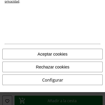
privacidad
.
Aceptar cookies
Legal
Términos y Condiciones
Rechazar cookies
Aviso Legal
Configurar
Ley protección de datos
Eliminación de residuos y protección del medioambiente
Añadir a la cesta