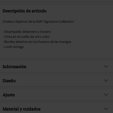
Descripción de artículo
Chaleco Slipknot de la EMP Signature Collection:
- Estampado delantero y trasero
- Cinta en el cuello de otro color
- Bordes abiertos en los huecos de las mangas
- Look vintage
Información
Artículo no.
488292
Diseño
Título
EMP Signature Collection
Tipo de producto
Top tirante ancho
Género Musical
Ajuste
Nu Metal
Patrón
Liso
Exclusivo
Si
Forma/Tops
Regular
Lavado
Material y cuidados
Lavado Oil
tema producto
Merch Bandas, Terror, Bandas