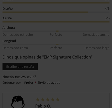
Diseño
4/5
Ajuste
5/5
Anchura
Demasiado estrecho
Perfecto
Demasiado ancho
Longitud
Demasiado corto
Perfecto
Demasiado largo
Dinos qué opinas de "EMP Signature Collection".
Escribe una reseña
How do reviews work?
Ordenar por
Fecha
Sirvió de ayuda
Pablo O.
2 Reseñas