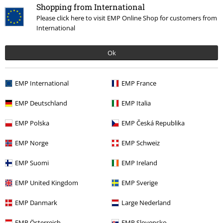
Shopping from International
Please click here to visit EMP Online Shop for customers from
International
Más categorías. Más opciones
Ok
Ropa & accesorios
Tops
Tops
Ofertas %
Hombre
Ropa
EMP International
EMP France
Tallas Grandes
Ropa de Hombre
EMP Deutschland
EMP Italia
Tallas Grandes
Camisetas & Tops
Tank Tops
EMP Polska
EMP Česká Republika
Ropa
Camisetas & Tops
Top Tirante Ancho
EMP Norge
EMP Schweiz
EMP Suomi
EMP Ireland
15%
EMP United Kingdom
EMP Sverige
E-mail Newsletter
descuento
¡Cheque regalo del 15% de descuento,
EMP Danmark
Large Nederland
suscríbete ahora!
Más
EMP Österreich
EMP Slovensko