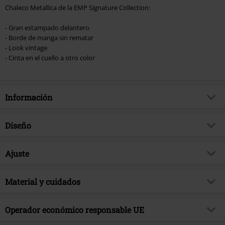
Chaleco Metallica de la EMP Signature Collection:
- Gran estampado delantero
- Borde de manga sin rematar
- Look vintage
- Cinta en el cuello a otro color
Información
Artículo no.
560612
Diseño
Título
EMP Signature Collection
Tipo de producto
Top tirante ancho
Género Musical
Ajuste
Thrash Metal
Tipo de correa
Tirantes anchos
Exclusivo
Si
Forma/Tops
Regular
Patrón
Material y cuidados
Liso
tema producto
Merch Bandas, Festival, Bandas
Largo (de la ropa)
Normal
Estampada
si
Firma
si
Material Externo
100% algodón
Operador económico responsable UE
Detalles
Vintage, Estampado delantero,
Licencia
licencia oficial del producto
Instrucciones de cuidado
Lavado a Máquina
Efecto Costuras Abiertas, Banda