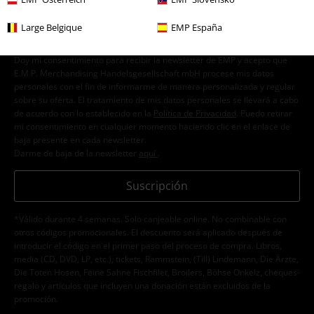
Large Belgique
EMP España
Doy mi consentimiento para recibir la newsletter de EMP y acepto que
E.M.P. Merchandising Handelsgesellschaft mbH procese mis datos
personales con el fin de informarme de manera personalizada y regular
sobre su oferta. El tratamiento de mis datos personales se llevará a cabo
de acuerdo con lo establecido en la
Política de Privacidad
. Puedo retirar
mi consentimiento en cualquier momento haciendo clic en el enlace de
baja presente en cada newsletter.
Darme de baja de la newsletter
aquí
.
Suscripción
*Válido durante 4 semanas. Solo canjeable online. No combinable con
otros códigos promocionales. El descuento será aplicado después de
introducir el código en el primer paso del proceso de compra. Libros,
media (CD, DVD, LP, etc.), tickets, Rammstein, (Till) Lindemann, Die Ärzte,
Die Toten Hosen, Feine Sahne Fischfilet, Broilers, Böhse Onkelz, cheques-
regalo y artículos que incluyen una donación están excluidos de la
promoción.