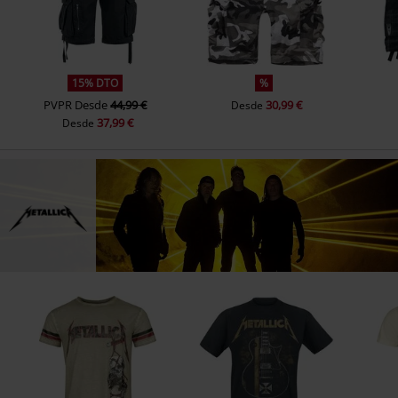
15% DTO
%
PVPR
Desde
44,99 €
30,99 €
Desde
37,99 €
Desde