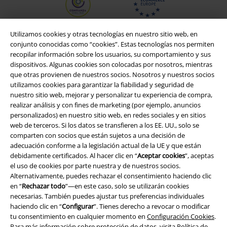
Utilizamos cookies y otras tecnologías en nuestro sitio web, en
conjunto conocidas como “cookies”. Estas tecnologías nos permiten
recopilar información sobre los usuarios, su comportamiento y sus
dispositivos. Algunas cookies son colocadas por nosotros, mientras
que otras provienen de nuestros socios. Nosotros y nuestros socios
utilizamos cookies para garantizar la fiabilidad y seguridad de
nuestro sitio web, mejorar y personalizar tu experiencia de compra,
realizar análisis y con fines de marketing (por ejemplo, anuncios
personalizados) en nuestro sitio web, en redes sociales y en sitios
web de terceros. Si los datos se transfieren a los EE. UU., solo se
Legal
comparten con socios que están sujetos a una decisión de
Términos y Condiciones
adecuación conforme a la legislación actual de la UE y que están
debidamente certificados. Al hacer clic en “
Aceptar cookies
”, aceptas
el uso de cookies por parte nuestra y de nuestros socios.
Aviso Legal
Alternativamente, puedes rechazar el consentimiento haciendo clic
en “
Rechazar todo
”—en este caso, solo se utilizarán cookies
Ley protección de datos
necesarias. También puedes ajustar tus preferencias individuales
haciendo clic en “
Configurar
”. Tienes derecho a revocar o modificar
Eliminación de residuos y protección del medioambiente
tu consentimiento en cualquier momento en
Configuración Cookies
.
Para más información sobre protección de datos, visita
Política de