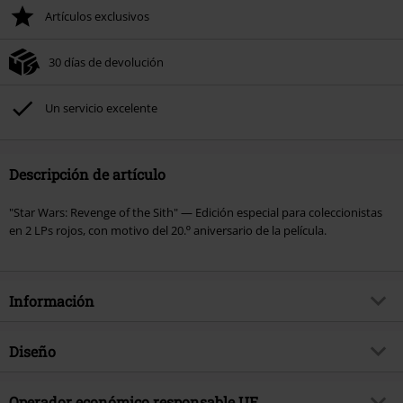
Artículos exclusivos
30 días de devolución
Un servicio excelente
Descripción de artículo
"Star Wars: Revenge of the Sith" — Edición especial para coleccionistas
en 2 LPs rojos, con motivo del 20.º aniversario de la película.
Información
Artículo no.
595879
Diseño
Título
Episode III – Revenge of the Sith
Tipo de producto
LP
Género Musical
Operador económico responsable UE
Banda sonora