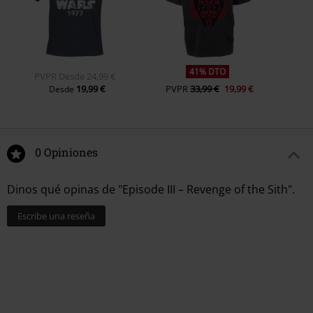
41% DTO
PVPR
Desde
24,99 €
19,99 €
PVPR
33,99 €
19,99 €
Desde
0 Opiniones
Dinos qué opinas de "Episode III – Revenge of the Sith".
Escribe una reseña