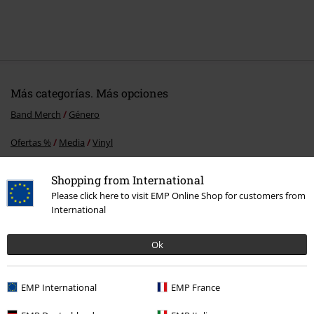
Más categorías. Más opciones
Band Merch
Género
Ofertas %
Media
Vinyl
Band Merch
Media
Vinilo
Shopping from International
Please click here to visit EMP Online Shop for customers from
Películas & TV
Disney
Películas & TV
Star Wars
Vida & tiempo
International
libre
Media
Ok
15%
E-mail Newsletter
EMP International
EMP France
descuento
¡Cheque regalo del 15% de descuento,