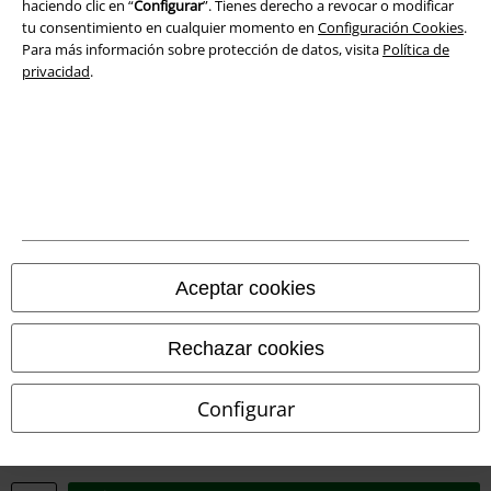
Eliminación de residuos y protección del medioambiente
haciendo clic en “
Configurar
”. Tienes derecho a revocar o modificar
tu consentimiento en cualquier momento en
Configuración Cookies
.
Para más información sobre protección de datos, visita
Política de
Declaración de Conformidad
privacidad
.
Información sobre accesibilidad
Configuración Cookies
Cancelar pedido
Todos los precios incluyen el IVA pero no los
gastos de transporte
© 1986-2026 E.M.P. Merchandising HGmbH
Aceptar cookies
Rechazar cookies
Tiendas EMP online
Configurar
EMP International
EMP France