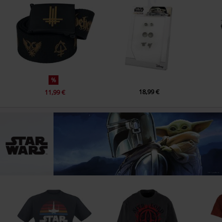
1.
Anakin's Dark Deeds
2.
Enter Lord Vader
3.
The Immolation Scene
4.
Grievous Speaks to Lord Sidious
5.
The Birth of the Twins and Padmé's Destiny
%
6.
A New Hope and End Credits
18,99 €
11,99 €