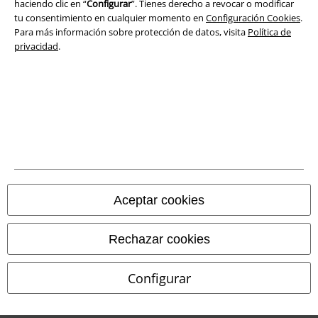
haciendo clic en “
Configurar
”. Tienes derecho a revocar o modificar
tu consentimiento en cualquier momento en
Configuración Cookies
.
Para más información sobre protección de datos, visita
Política de
privacidad
.
Tiendas EMP online
EMP International
EMP France
EMP Deutschland
EMP Italia
EMP Polska
Aceptar cookies
EMP Česká Republika
EMP Norge
Rechazar cookies
EMP Schweiz
Configurar
EMP Suomi
EMP Ireland