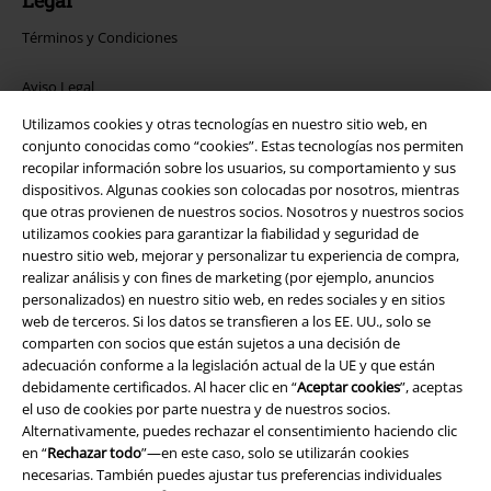
Legal
Términos y Condiciones
Aviso Legal
Utilizamos cookies y otras tecnologías en nuestro sitio web, en
Ley protección de datos
conjunto conocidas como “cookies”. Estas tecnologías nos permiten
recopilar información sobre los usuarios, su comportamiento y sus
Eliminación de residuos y protección del medioambiente
dispositivos. Algunas cookies son colocadas por nosotros, mientras
que otras provienen de nuestros socios. Nosotros y nuestros socios
utilizamos cookies para garantizar la fiabilidad y seguridad de
Declaración de Conformidad
nuestro sitio web, mejorar y personalizar tu experiencia de compra,
realizar análisis y con fines de marketing (por ejemplo, anuncios
Información sobre accesibilidad
personalizados) en nuestro sitio web, en redes sociales y en sitios
web de terceros. Si los datos se transfieren a los EE. UU., solo se
Configuración Cookies
comparten con socios que están sujetos a una decisión de
adecuación conforme a la legislación actual de la UE y que están
Cancelar pedido
debidamente certificados. Al hacer clic en “
Aceptar cookies
”, aceptas
el uso de cookies por parte nuestra y de nuestros socios.
Alternativamente, puedes rechazar el consentimiento haciendo clic
Todos los precios incluyen el IVA pero no los
gastos de transporte
en “
Rechazar todo
”—en este caso, solo se utilizarán cookies
© 1986-2026 E.M.P. Merchandising HGmbH
necesarias. También puedes ajustar tus preferencias individuales