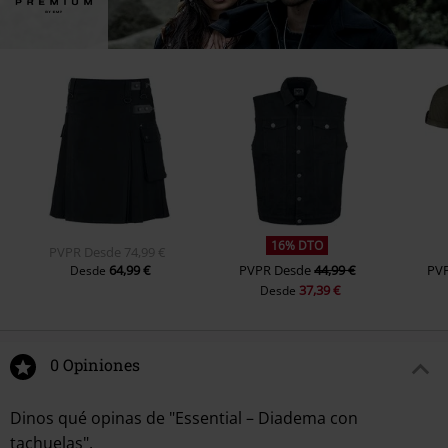
16% DTO
PVPR
Desde
74,99 €
64,99 €
PVPR
Desde
44,99 €
PV
Desde
37,39 €
Desde
0 Opiniones
Dinos qué opinas de "Essential – Diadema con
tachuelas".