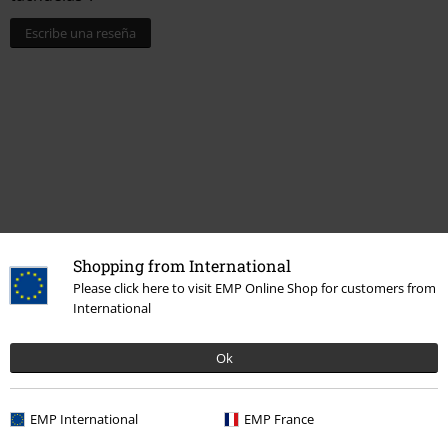
Escribe una reseña
Shopping from International
Más categorías. Más opciones
Please click here to visit EMP Online Shop for customers from
International
Nuevo
Accesorios
Estilos
Streetwear
Accesorios
Ok
Estilos
Básicos
Basics Mujer
EMP International
EMP France
Estilos
Streetwear
Streetwear Mujer