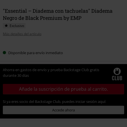
"Essential – Diadema con tachuelas" Diadema
Negro de Black Premium by EMP
Exclusivo
Más detalles del artículo
Elige
Disponible para envío inmediato
tu
talla
Ahorra en gastos de envío y prueba Backstage Club gratis
durante 30 días
Añade la suscripción de prueba al carrito.
Si ya eres socio del Backstage Club, puedes iniciar sesión aquí:
Accede ahora