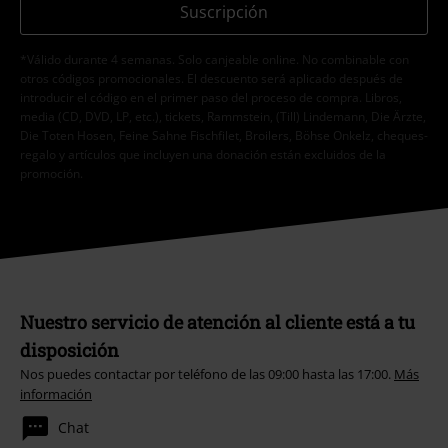
Suscripción
*Válido durante 4 semanas. Solo canjeable online. No combinable con
otros códigos promocionales. El descuento será aplicado después de
introducir el código en el primer paso del proceso de compra. Libros,
media (CD, DVD, LP, etc.), tickets, Rammstein, (Till) Lindemann, Die Ärzte,
Die Toten Hosen, Feine Sahne Fischfilet, Broilers, Böhse Onkelz, cheques-
regalo y artículos que incluyen una donación están excluidos de la
promoción.
Nuestro servicio de atención al cliente está a tu
disposición
Nos puedes contactar por teléfono de las 09:00 hasta las 17:00.
Más
información
Chat