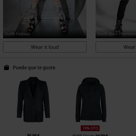
Outfit Festival
Outfit Black Premium
Wear it loud
Wear 
Puede que te guste
19% DTO
86,99 €
PVPR
Desde
34,99 €