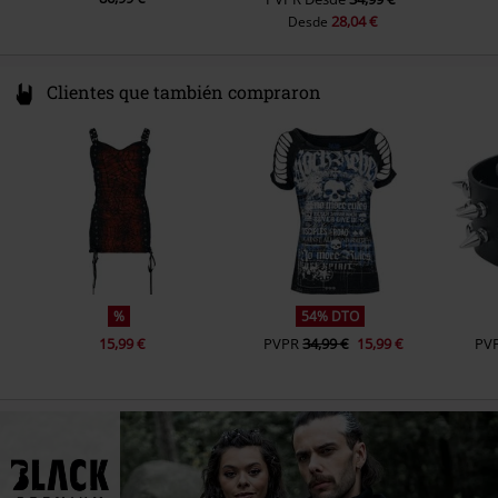
28,04 €
Desde
Clientes que también compraron
%
54% DTO
15,99 €
PVPR
34,99 €
15,99 €
PV