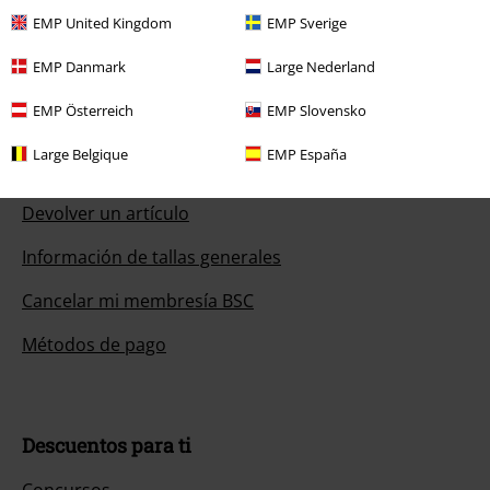
EMP United Kingdom
EMP Sverige
EMP Danmark
Large Nederland
Servicio Atención al Cliente
EMP Österreich
EMP Slovensko
Ayuda (FAQ)
Large Belgique
EMP España
Política de Devolución
Devolver un artículo
Información de tallas generales
Cancelar mi membresía BSC
Métodos de pago
Descuentos para ti
Concursos