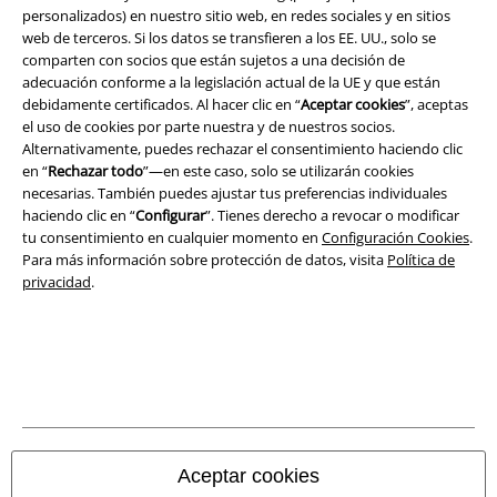
personalizados) en nuestro sitio web, en redes sociales y en sitios
Términos y Condiciones
web de terceros. Si los datos se transfieren a los EE. UU., solo se
comparten con socios que están sujetos a una decisión de
adecuación conforme a la legislación actual de la UE y que están
Aviso Legal
debidamente certificados. Al hacer clic en “
Aceptar cookies
”, aceptas
el uso de cookies por parte nuestra y de nuestros socios.
Ley protección de datos
Alternativamente, puedes rechazar el consentimiento haciendo clic
en “
Rechazar todo
”—en este caso, solo se utilizarán cookies
Eliminación de residuos y protección del medioambiente
necesarias. También puedes ajustar tus preferencias individuales
haciendo clic en “
Configurar
”. Tienes derecho a revocar o modificar
Declaración de Conformidad
tu consentimiento en cualquier momento en
Configuración Cookies
.
Para más información sobre protección de datos, visita
Política de
privacidad
.
Información sobre accesibilidad
Configuración Cookies
Cancelar pedido
Todos los precios incluyen el IVA pero no los
gastos de transporte
© 1986-2026 E.M.P. Merchandising HGmbH
Aceptar cookies