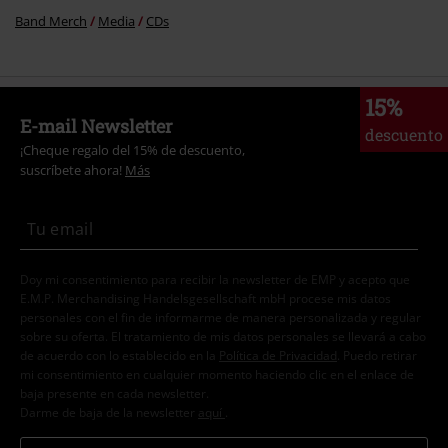
Band Merch
Media
CDs
15%
E-mail Newsletter
descuento
¡Cheque regalo del 15% de descuento,
suscríbete ahora!
Más
Doy mi consentimiento para recibir la newsletter de EMP y acepto que
E.M.P. Merchandising Handelsgesellschaft mbH procese mis datos
personales con el fin de informarme de manera personalizada y regular
sobre su oferta. El tratamiento de mis datos personales se llevará a cabo
de acuerdo con lo establecido en la
Política de Privacidad
. Puedo retirar
mi consentimiento en cualquier momento haciendo clic en el enlace de
baja presente en cada newsletter.
Darme de baja de la newsletter
aquí
.