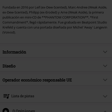
Fundada en 2016 por Leif (ex-Dew-Scented), Marc-Andree (Weak Aside,
ex-Dew-Scented), Philipp (ex-Eroded) y Arne (Weak Aside), la primera
publicación en mini-CD de **PHANTOM CORPORATION**, *First
Commandment*, llegó rápidamente. Fue grabada en Beatpoint Studio
Krefeld y cuenta con una portada diseñada por Michel 'Away' Langevin
(Voivod).
Información
Artículo no.
557624
Diseño
Título
Fallout
Tipo de producto
CD
Género Musical
Operador económico responsable UE
Death Metal
Media - Formato 1-3
CD
tema producto
Bandas
Four Flames GmbH & Co. KG
In der Garte 38
Banda
Phantom Corporation
Lista de pistas
49479 Ibbenbüren
Fecha de lanzamiento
6/23/23
Germany
CD 1
info@fourflames.com
0 Opiniones