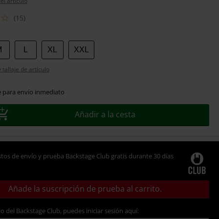
el artículo
(15)
M
L
XL
XXL
tallaje de artículo
e para envío inmediato
Añadir a la cesta
tos de envío y prueba Backstage Club gratis durante 30 días
Añade la suscripción de prueba al carrito.
io del Backstage Club, puedes iniciar sesión aquí: