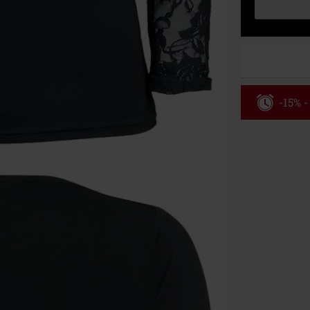
-15% -
Código
Válidez 8/6/26
Solo online. P
Tras introduci
No acumulable
descuento: lib
Onkelz, Broile
que incluyan 