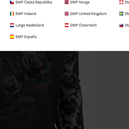
EMP Česká Republika
EMP Norge
EM
EMP Ireland
EMP United Kingdom
EM
Large Nederland
EMP Österreich
EM
EMP España