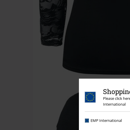
Shopping
Please click he
International
EMP International