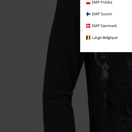
EMP Polska
EMP Suomi
EMP Danmark
Large Belgique