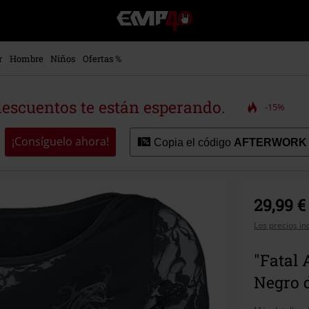
EMP
-
Música,
Películas,
r
Hombre
Niños
Ofertas %
TV
&
Gaming
descuentos te están esperando.
-15%
Merch
-
Ropa
¡Consíguelo ahora!
Copia el código
AFTERWORK
Alternativa
29,99 €
Los precios in
"Fatal 
Negro d