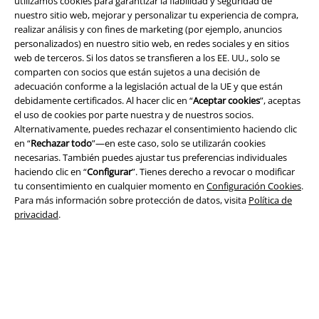
utilizamos cookies para garantizar la fiabilidad y seguridad de
nuestro sitio web, mejorar y personalizar tu experiencia de compra,
realizar análisis y con fines de marketing (por ejemplo, anuncios
personalizados) en nuestro sitio web, en redes sociales y en sitios
Seguridad
web de terceros. Si los datos se transfieren a los EE. UU., solo se
comparten con socios que están sujetos a una decisión de
adecuación conforme a la legislación actual de la UE y que están
debidamente certificados. Al hacer clic en “
Aceptar cookies
”, aceptas
el uso de cookies por parte nuestra y de nuestros socios.
Alternativamente, puedes rechazar el consentimiento haciendo clic
en “
Rechazar todo
”—en este caso, solo se utilizarán cookies
necesarias. También puedes ajustar tus preferencias individuales
haciendo clic en “
Configurar
”. Tienes derecho a revocar o modificar
tu consentimiento en cualquier momento en
Configuración Cookies
.
Para más información sobre protección de datos, visita
Política de
privacidad
.
Legal
Términos y Condiciones
Aviso Legal