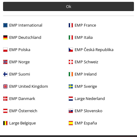
Ok
EMP International
EMP France
%
78,39 €
EMP Deutschland
EMP Italia
EMP Polska
EMP Česká Republika
Más categorías. Más opciones
EMP Norge
EMP Schweiz
Marcas Ropa
Ropa
EMP Suomi
EMP Ireland
Ropa
Chaquetas
Chaquetas Invierno
EMP United Kingdom
EMP Sverige
Ropa
Abrigos
EMP Danmark
Large Nederland
Ropa & accesorios
Tops
EMP Österreich
EMP Slovensko
Marcas Ropa
Mujer
Large Belgique
EMP España