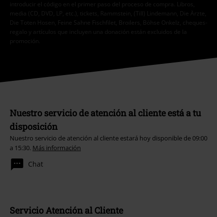
introducir el código en el primer paso del proceso de compra. Libros,
media (CD, DVD, LP, etc.), tickets, Rammstein, (Till) Lindemann, Die Ärzte,
Die Toten Hosen, Feine Sahne Fischfilet, Broilers, Böhse Onkelz, cheques-
regalo y artículos que incluyen una donación están excluidos de la
promoción.
Nuestro servicio de atención al cliente está a tu
disposición
Nuestro servicio de atención al cliente estará hoy disponible de 09:00
a 15:30.
Más información
Chat
Servicio Atención al Cliente