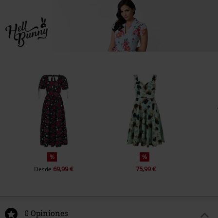
%
%
69,99 €
75,99 €
Desde
0 Opiniones