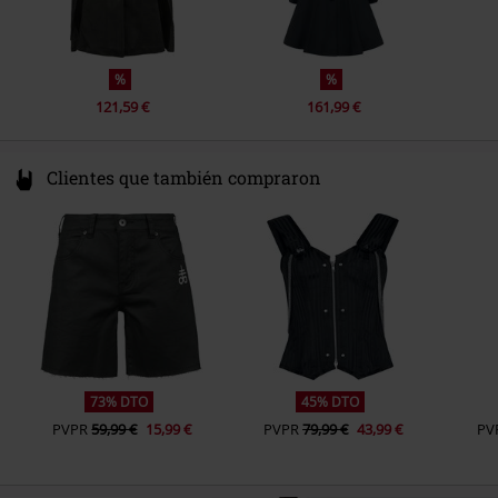
%
%
121,59 €
161,99 €
Clientes que también compraron
73% DTO
45% DTO
PVPR
59,99 €
15,99 €
PVPR
79,99 €
43,99 €
PV