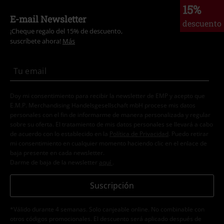
15%
E-mail Newsletter
descuento
¡Cheque regalo del 15% de descuento,
suscríbete ahora!
Más
Doy mi consentimiento para recibir la newsletter de EMP y acepto que
E.M.P. Merchandising Handelsgesellschaft mbH procese mis datos
personales con el fin de informarme de manera personalizada y regular
sobre su oferta. El tratamiento de mis datos personales se llevará a cabo
de acuerdo con lo establecido en la
Política de Privacidad
. Puedo retirar
mi consentimiento en cualquier momento haciendo clic en el enlace de
baja presente en cada newsletter.
Darme de baja de la newsletter
aquí
.
Suscripción
*Válido durante 4 semanas. Solo canjeable online. No combinable con
otros códigos promocionales. El descuento será aplicado después de