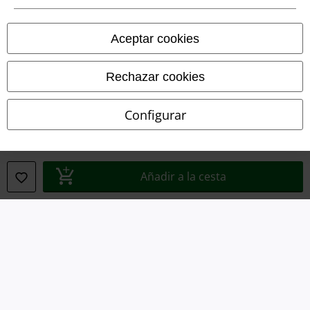
Ley protección de datos
Aceptar cookies
Eliminación de residuos y protección del medioambiente
Rechazar cookies
Declaración de Conformidad
Configurar
Información sobre accesibilidad
Configuración Cookies
Añadir a la cesta
Cancelar pedido
Todos los precios incluyen el IVA pero no los
gastos de transporte
© 1986-2026 E.M.P. Merchandising HGmbH
Tiendas EMP online