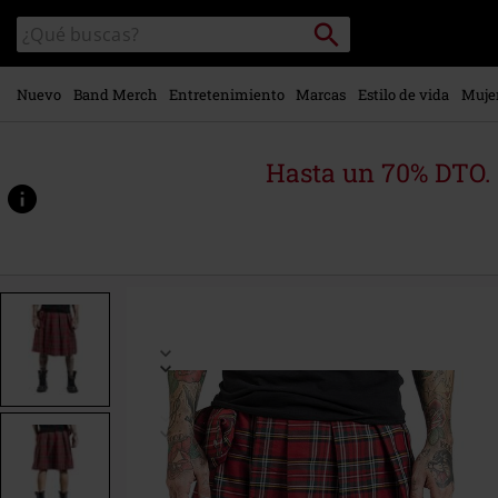
Ir al
Buscar
Buscar
contenido
en
principal
el
catálogo
Nuevo
Band Merch
Entretenimiento
Marcas
Estilo de vida
Muje
Hasta un 70% DTO.
https://www.emp-
online.es/p/fear-
is-
over-
kilt/443568.html