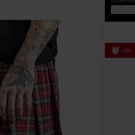
Si ya eres soc
-15% -
Código
Válido hasta 8
Solo online. P
Tras introduci
No acumulable
descuento: lib
Onkelz, Broile
que incluyan 