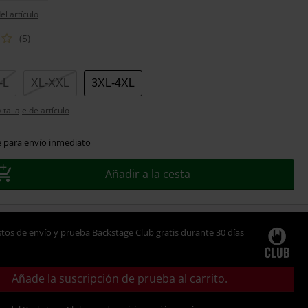
el artículo
(5)
-L
XL-XXL
3XL-4XL
tallaje de artículo
e para envío inmediato
Añadir a la cesta
tos de envío y prueba Backstage Club gratis durante 30 días
Añade la suscripción de prueba al carrito.