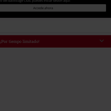
io del Backstage Club, puedes iniciar sesión aquí:
Accede ahora
 ¡Por tiempo limitado!
WEEKEND
Copia el código
/9/26
edido mínimo 49,99 €.
r el código, el descuento se deducirá automáticamente al final del pedido.
 con otras promociones Códigos promocionales.. Quedan excluidos de este
ros, artículos multimedia, entradas, Rammstein, (Till) Lindemann, Böhse
rs, Die Ärzte, Die Toten Hosen, Metality, Funko Pop!, vales regalo y artículos
una donación.