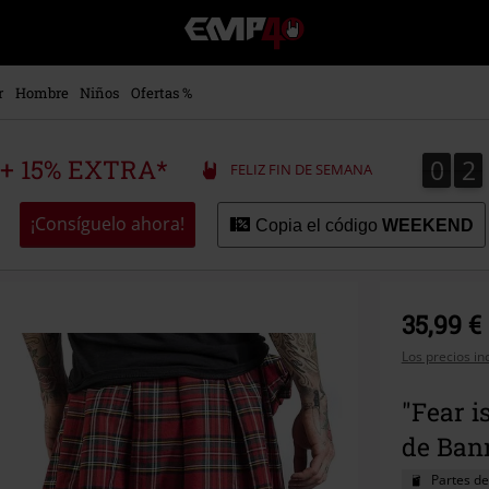
EMP
-
Música,
Películas,
r
Hombre
Niños
Ofertas %
TV
&
Gaming
0
2
0
2
 + 15% EXTRA*
FELIZ FIN DE SEMANA
Merch
-
Ropa
¡Consíguelo ahora!
Copia el código
WEEKEND
Alternativa
35,99 €
Los precios in
"Fear i
de Ban
Partes d