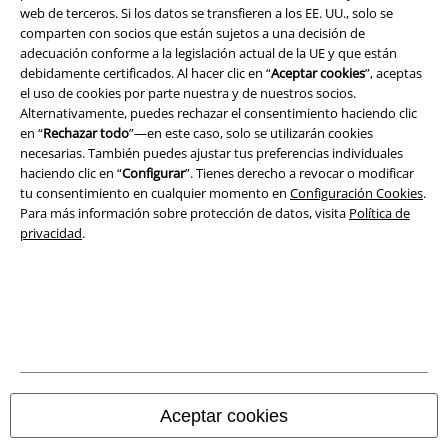
web de terceros. Si los datos se transfieren a los EE. UU., solo se
Términos y Condiciones
comparten con socios que están sujetos a una decisión de
adecuación conforme a la legislación actual de la UE y que están
Aviso Legal
debidamente certificados. Al hacer clic en “
Aceptar cookies
”, aceptas
el uso de cookies por parte nuestra y de nuestros socios.
Ley protección de datos
Alternativamente, puedes rechazar el consentimiento haciendo clic
en “
Rechazar todo
”—en este caso, solo se utilizarán cookies
necesarias. También puedes ajustar tus preferencias individuales
Eliminación de residuos y protección del medioambiente
haciendo clic en “
Configurar
”. Tienes derecho a revocar o modificar
tu consentimiento en cualquier momento en
Configuración Cookies
.
Declaración de Conformidad
Para más información sobre protección de datos, visita
Política de
privacidad
.
Información sobre accesibilidad
Configuración Cookies
Cancelar pedido
Todos los precios incluyen el IVA pero no los
gastos de transporte
© 1986-2026 E.M.P. Merchandising HGmbH
Aceptar cookies