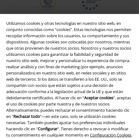
Utilizamos cookies y otras tecnologías en nuestro sitio web, en
conjunto conocidas como “cookies”. Estas tecnologías nos permiten
recopilar información sobre los usuarios, su comportamiento y sus
dispositivos. Algunas cookies son colocadas por nosotros, mientras
que otras provienen de nuestros socios. Nosotros y nuestros socios
utilizamos cookies para garantizar la fiabilidad y seguridad de
nuestro sitio web, mejorar y personalizar tu experiencia de compra,
realizar análisis y con fines de marketing (por ejemplo, anuncios
personalizados) en nuestro sitio web, en redes sociales y en sitios
Legal
web de terceros. Si los datos se transfieren a los EE. UU., solo se
comparten con socios que están sujetos a una decisión de
Términos y Condiciones
adecuación conforme a la legislación actual de la UE y que están
debidamente certificados. Al hacer clic en “
Aceptar cookies
”, aceptas
Aviso Legal
el uso de cookies por parte nuestra y de nuestros socios.
Alternativamente, puedes rechazar el consentimiento haciendo clic
en “
Rechazar todo
”—en este caso, solo se utilizarán cookies
Ley protección de datos
necesarias. También puedes ajustar tus preferencias individuales
haciendo clic en “
Configurar
”. Tienes derecho a revocar o modificar
Eliminación de residuos y protección del medioambiente
tu consentimiento en cualquier momento en
Configuración Cookies
.