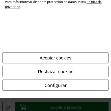
Para más información sobre protección de datos, visita
Política de
Declaración de Conformidad
privacidad
.
Información sobre accesibilidad
Configuración Cookies
Cancelar pedido
Todos los precios incluyen el IVA pero no los
gastos de transporte
© 1986-2026 E.M.P. Merchandising HGmbH
Aceptar cookies
Rechazar cookies
Tiendas EMP online
Configurar
EMP International
EMP France
Añadir a la cesta
EMP Deutschland