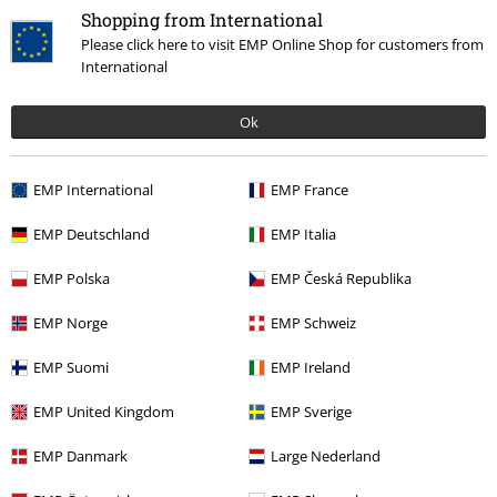
Shopping from International
Please click here to visit EMP Online Shop for customers from
International
Más categorías. Más opciones
Ok
Películas & TV
Figuras
Películas & TV
Hogar
EMP International
EMP France
Películas & TV
Funko Pop!
EMP Deutschland
EMP Italia
Películas & TV
Películas & TV
Warner Bros 100
EMP Polska
EMP Česká Republika
Películas & TV
Películas & TV
Justice League
EMP Norge
EMP Schweiz
EMP Suomi
EMP Ireland
15%
EMP United Kingdom
EMP Sverige
E-mail Newsletter
descuento
¡Cheque regalo del 15% de descuento,
EMP Danmark
Large Nederland
suscríbete ahora!
Más