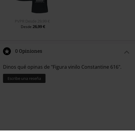
PVPR
Desde
29,99 €
26,99 €
Desde
0 Opiniones
Dinos qué opinas de "Figura vinilo Constantine 616".
Escribe una reseña