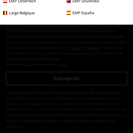
EMP Österreich
EMP Slovensko
Large Belgique
EMP España
Doy mi consentimiento para recibir la newsletter de EMP y acepto que
E.M.P. Merchandising Handelsgesellschaft mbH procese mis datos
personales con el fin de informarme de manera personalizada y regular
sobre su oferta. El tratamiento de mis datos personales se llevará a cabo
de acuerdo con lo establecido en la
Política de Privacidad
. Puedo retirar
mi consentimiento en cualquier momento haciendo clic en el enlace de
baja presente en cada newsletter.
Darme de baja de la newsletter
aquí
.
Suscripción
*Válido durante 4 semanas. Solo canjeable online. No combinable con
otros códigos promocionales. El descuento será aplicado después de
introducir el código en el primer paso del proceso de compra. Libros,
media (CD, DVD, LP, etc.), tickets, Rammstein, (Till) Lindemann, Die Ärzte,
Die Toten Hosen, Feine Sahne Fischfilet, Broilers, Böhse Onkelz, cheques-
regalo y artículos que incluyen una donación están excluidos de la
promoción.