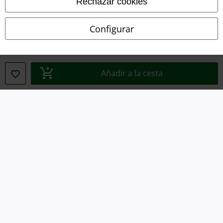
Rechazar cookies
Declaración de Conformidad
Configurar
Información sobre accesibilidad
Configuración Cookies
Añadir a la cesta
Cancelar pedido
Todos los precios incluyen el IVA pero no los
gastos de transporte
© 1986-2026 E.M.P. Merchandising HGmbH
Tiendas EMP online
EMP International
EMP France