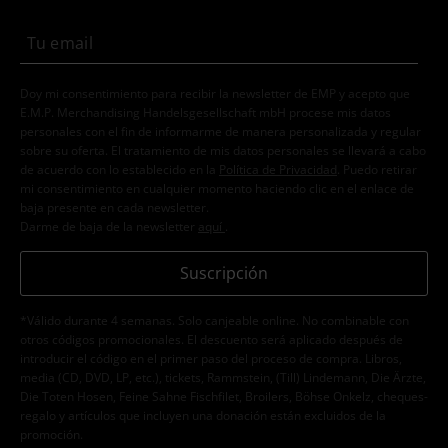
Doy mi consentimiento para recibir la newsletter de EMP y acepto que
E.M.P. Merchandising Handelsgesellschaft mbH procese mis datos
personales con el fin de informarme de manera personalizada y regular
sobre su oferta. El tratamiento de mis datos personales se llevará a cabo
de acuerdo con lo establecido en la
Política de Privacidad
. Puedo retirar
mi consentimiento en cualquier momento haciendo clic en el enlace de
baja presente en cada newsletter.
Darme de baja de la newsletter
aquí
.
Suscripción
*Válido durante 4 semanas. Solo canjeable online. No combinable con
otros códigos promocionales. El descuento será aplicado después de
introducir el código en el primer paso del proceso de compra. Libros,
media (CD, DVD, LP, etc.), tickets, Rammstein, (Till) Lindemann, Die Ärzte,
Die Toten Hosen, Feine Sahne Fischfilet, Broilers, Böhse Onkelz, cheques-
regalo y artículos que incluyen una donación están excluidos de la
promoción.