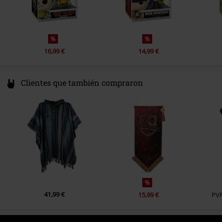
%
%
16,99 €
14,99 €
Clientes que también compraron
%
41,99 €
15,99 €
PV