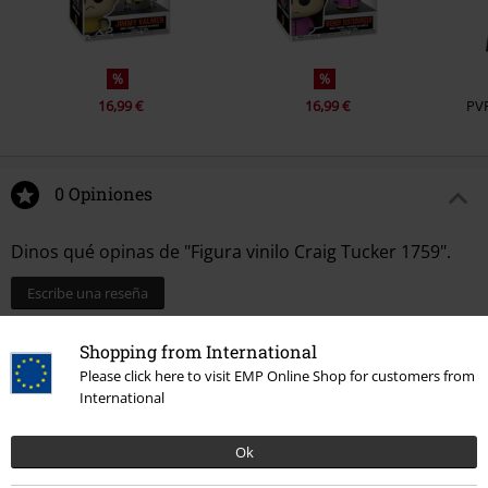
%
%
16,99 €
16,99 €
PV
0 Opiniones
Dinos qué opinas de "Figura vinilo Craig Tucker 1759".
Escribe una reseña
Shopping from International
Please click here to visit EMP Online Shop for customers from
International
Ok