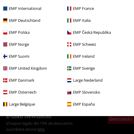
EMP International
EMP France
EMP Deutschland
EMP Italia
Más categorías. Más opciones
EMP Polska
EMP Česká Republika
Entretenimiento
EMP Norge
EMP Schweiz
Estilo de vida
Figuras
Funko Pop!
EMP Suomi
EMP Ireland
Películas & TV
Hogar
EMP United Kingdom
EMP Sverige
Películas & TV
Figuras
EMP Danmark
Large Nederland
Películas & TV
Funko Pop!
EMP Österreich
EMP Slovensko
Large Belgique
EMP España
15%
E-mail Newsletter
descuento
¡Cheque regalo del 15% de descuento,
suscríbete ahora!
Más