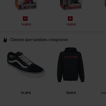
%
%
14,99 €
14,99 €
Clientes que también compraron
91,99 €
59,99 €
PV