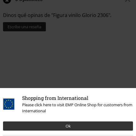
Dinos qué opinas de "Figura vinilo Glorio 2306".
Escribe una reseña
Shopping from International
Please click here to visit EMP Online Shop for customers from
Más categorías. Más opciones
International
Películas & TV
Anime
Funko Pop! Anime
Ok
Gaming
Top gaming merch
Género
Juegos lucha