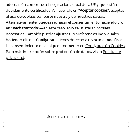
adecuación conforme a la legislación actual de la UE y que están
debidamente certificados. Al hacer clic en “
Aceptar cookies
”, aceptas
el uso de cookies por parte nuestra y de nuestros socios.
Alternativamente, puedes rechazar el consentimiento haciendo clic
Legal
en “
Rechazar todo
”—en este caso, solo se utilizarán cookies
Términos y Condiciones
necesarias. También puedes ajustar tus preferencias individuales
haciendo clic en “
Configurar
”. Tienes derecho a revocar o modificar
tu consentimiento en cualquier momento en
Configuración Cookies
.
Aviso Legal
Para más información sobre protección de datos, visita
Política de
privacidad
.
Ley protección de datos
Eliminación de residuos y protección del medioambiente
Declaración de Conformidad
Información sobre accesibilidad
Configuración Cookies
Aceptar cookies
Cancelar pedido