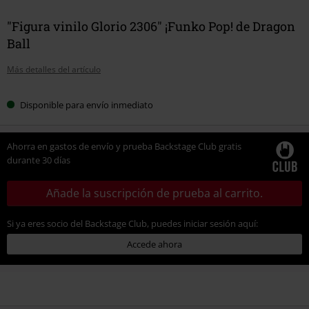
"Figura vinilo Glorio 2306" ¡Funko Pop! de Dragon
Ball
Más detalles del artículo
Disponible para envío inmediato
Ahorra en gastos de envío y prueba Backstage Club gratis
durante 30 días
Añade la suscripción de prueba al carrito.
Si ya eres socio del Backstage Club, puedes iniciar sesión aquí:
Accede ahora