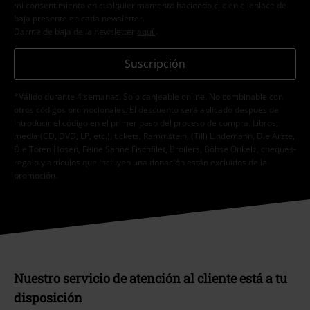
mi consentimiento en cualquier momento haciendo clic en el enlace de
baja presente en cada newsletter.
Darme de baja de la newsletter
aquí
.
Suscripción
*Válido durante 4 semanas. Solo canjeable online. No combinable con
otros códigos promocionales. El descuento será aplicado después de
introducir el código en el primer paso del proceso de compra. Libros,
media (CD, DVD, LP, etc.), tickets, Rammstein, (Till) Lindemann, Die Ärzte,
Die Toten Hosen, Feine Sahne Fischfilet, Broilers, Böhse Onkelz, cheques-
regalo y artículos que incluyen una donación están excluidos de la
promoción.
Nuestro servicio de atención al cliente está a tu
disposición