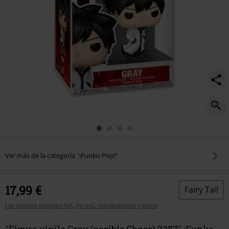
Ver más de la categoría "¡Funko Pop!"
17,99 €
Fairy Tail
Los precios incluyen IVA, no incl. manipulación y envío
"Figura vinilo Gray (posible Chase) 2287" ¡Funko