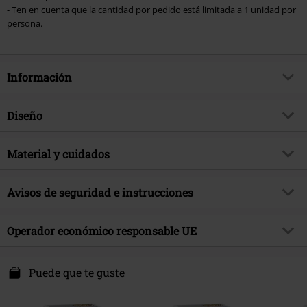
- Ten en cuenta que la cantidad por pedido está limitada a 1 unidad por
persona.
Información
Artículo no.
592126
Diseño
Título
Figura vinilo Gray (posible Chase)
2287
Tipo de producto
¡Funko Pop!
Material y cuidados
tema producto
Fan merch, Series TV, Anime
Material Externo
PVC
Licencia
licencia oficial del producto
Avisos de seguridad e instrucciones
Licencias de entretenimiento
Fairy Tail
Advertencia: No conviene para niños menores de 36 meses.
Operador económico responsable UE
Fecha de lanzamiento
3/27/26
¡Riesgo de asfixia debido a piezas pequeñas que se pueden tragar!
Funko EU, BV
Zuidplein 36
Puede que te guste
1077 XV Amsterdam
Netherlands