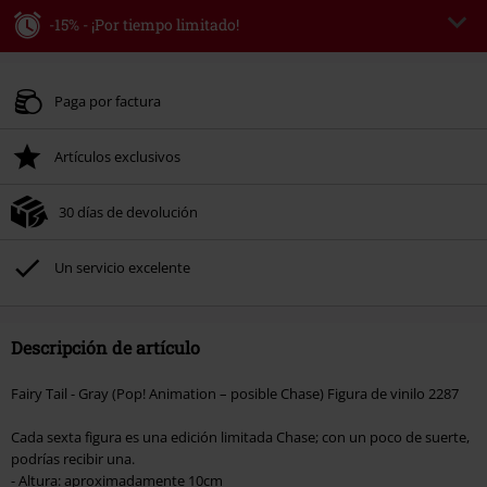
-15% - ¡Por tiempo limitado!
Código
WEEKEND
Copia el código
Válido hasta 8/9/26
Paga por factura
Solo online. Pedido mínimo 49,99 €.
Artículos exclusivos
Tras introducir el código, el descuento se deducirá automáticamente al final
del pedido.
30 días de devolución
No acumulable con otras promociones Códigos promocionales.. Quedan
excluidos de este descuento: libros, artículos multimedia, entradas,
Rammstein, (Till) Lindemann, Böhse Onkelz, Broilers, Die Ärzte, Die Toten
Un servicio excelente
Hosen, Metality, Funko Pop!, vales regalo y artículos que incluyan una
donación.
Descripción de artículo
Fairy Tail - Gray (Pop! Animation – posible Chase) Figura de vinilo 2287
Cada sexta figura es una edición limitada Chase; con un poco de suerte,
podrías recibir una.
- Altura: aproximadamente 10cm