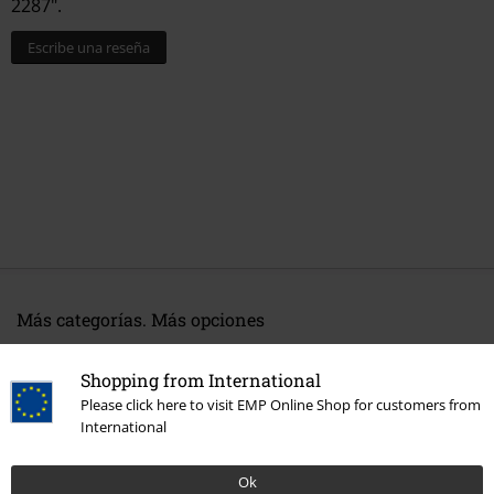
2287".
Escribe una reseña
Más categorías. Más opciones
Películas & TV
Figuras
Shopping from International
Películas & TV
Funko Pop!
Please click here to visit EMP Online Shop for customers from
International
Películas & TV
Hogar
Ok
Películas & TV
Anime
Funko Pop! Anime