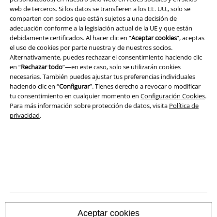
Legal
web de terceros. Si los datos se transfieren a los EE. UU., solo se
comparten con socios que están sujetos a una decisión de
Términos y Condiciones
adecuación conforme a la legislación actual de la UE y que están
debidamente certificados. Al hacer clic en “
Aceptar cookies
”, aceptas
Aviso Legal
el uso de cookies por parte nuestra y de nuestros socios.
Alternativamente, puedes rechazar el consentimiento haciendo clic
Ley protección de datos
en “
Rechazar todo
”—en este caso, solo se utilizarán cookies
necesarias. También puedes ajustar tus preferencias individuales
haciendo clic en “
Configurar
”. Tienes derecho a revocar o modificar
Eliminación de residuos y protección del medioambiente
tu consentimiento en cualquier momento en
Configuración Cookies
.
Para más información sobre protección de datos, visita
Política de
Declaración de Conformidad
privacidad
.
Información sobre accesibilidad
Configuración Cookies
Cancelar pedido
Todos los precios incluyen el IVA pero no los
gastos de transporte
© 1986-2026 E.M.P. Merchandising HGmbH
Aceptar cookies