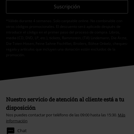
Suscripción
*Válido durante 4 semanas. Solo canjeable online. No combinable con
otros códigos promocionales. El descuento será aplicado después de
introducir el código en el primer paso del proceso de compra. Libros,
media (CD, DVD, LP, etc.), tickets, Rammstein, (Till) Lindemann, Die Ärzte,
Die Toten Hosen, Feine Sahne Fischfilet, Broilers, Böhse Onkelz, cheques-
regalo y artículos que incluyen una donación están excluidos de la
promoción.
Nuestro servicio de atención al cliente está a tu
disposición
Nos puedes contactar por teléfono de las 09:00 hasta las 15:30.
Más
información
Chat