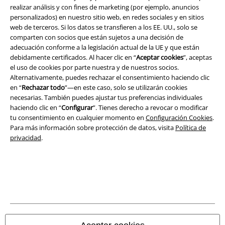
realizar análisis y con fines de marketing (por ejemplo, anuncios
Legal
personalizados) en nuestro sitio web, en redes sociales y en sitios
Términos y Condiciones
web de terceros. Si los datos se transfieren a los EE. UU., solo se
comparten con socios que están sujetos a una decisión de
adecuación conforme a la legislación actual de la UE y que están
Aviso Legal
debidamente certificados. Al hacer clic en “
Aceptar cookies
”, aceptas
el uso de cookies por parte nuestra y de nuestros socios.
Ley protección de datos
Alternativamente, puedes rechazar el consentimiento haciendo clic
en “
Rechazar todo
”—en este caso, solo se utilizarán cookies
Eliminación de residuos y protección del medioambiente
necesarias. También puedes ajustar tus preferencias individuales
haciendo clic en “
Configurar
”. Tienes derecho a revocar o modificar
Declaración de Conformidad
tu consentimiento en cualquier momento en
Configuración Cookies
.
Para más información sobre protección de datos, visita
Política de
privacidad
.
Información sobre accesibilidad
Configuración Cookies
Cancelar pedido
Todos los precios incluyen el IVA pero no los
gastos de transporte
© 1986-2026 E.M.P. Merchandising HGmbH