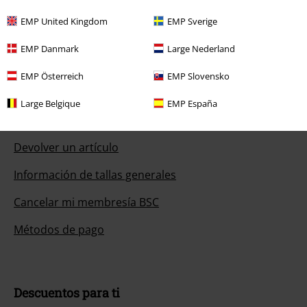
EMP United Kingdom
EMP Sverige
EMP Danmark
Large Nederland
Servicio Atención al Cliente
EMP Österreich
EMP Slovensko
Ayuda (FAQ)
Large Belgique
EMP España
Política de Devolución
Devolver un artículo
Información de tallas generales
Cancelar mi membresía BSC
Métodos de pago
Descuentos para ti