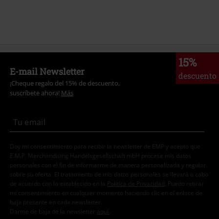
15%
E-mail Newsletter
descuento
¡Cheque regalo del 15% de descuento,
suscríbete ahora!
Más
Doy mi consentimiento para recibir la newsletter de EMP y acepto que
E.M.P. Merchandising Handelsgesellschaft mbH procese mis datos
personales con el fin de informarme de manera personalizada y regular
sobre su oferta. El tratamiento de mis datos personales se llevará a cabo
de acuerdo con lo establecido en la
Política de Privacidad
. Puedo retirar
mi consentimiento en cualquier momento haciendo clic en el enlace de
baja presente en cada newsletter.
Darme de baja de la newsletter
aquí
.