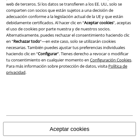
web de terceros. Si los datos se transfieren a los EE. UU., solo se
Términos y Condiciones
comparten con socios que están sujetos a una decisión de
adecuación conforme a la legislación actual de la UE y que están
Aviso Legal
debidamente certificados. Al hacer clic en “
Aceptar cookies
”, aceptas
el uso de cookies por parte nuestra y de nuestros socios.
Ley protección de datos
Alternativamente, puedes rechazar el consentimiento haciendo clic
en “
Rechazar todo
”—en este caso, solo se utilizarán cookies
necesarias. También puedes ajustar tus preferencias individuales
Eliminación de residuos y protección del medioambiente
haciendo clic en “
Configurar
”. Tienes derecho a revocar o modificar
tu consentimiento en cualquier momento en
Configuración Cookies
.
Declaración de Conformidad
Para más información sobre protección de datos, visita
Política de
privacidad
.
Información sobre accesibilidad
Configuración Cookies
Cancelar pedido
Todos los precios incluyen el IVA pero no los
gastos de transporte
© 1986-2026 E.M.P. Merchandising HGmbH
Aceptar cookies