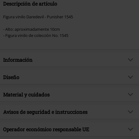
Descripción de artículo
Figura vinilo Daredevil - Punisher 1545
- Alto: aproximadamente 10cm
- Figura vinilo de colección No. 1545
Información
Artículo no.
580927
Diseño
Título
Figura vinilo Punisher 1545
Tipo de producto
¡Funko Pop!
tema producto
Material y cuidados
Fan merch, Marvel, Disney,
Película
Material Externo
PVC
Licencia
licencia oficial del producto
Avisos de seguridad e instrucciones
Licencias de entretenimiento
Daredevil
Advertencia: No conviene para niños menores de 3 años.
Operador económico responsable UE
Fecha de lanzamiento
10/1/25
¡Riesgo de asfixia debido a piezas pequeñas que se pueden tragar!
Marca top
Marvel
Advertencia: No conviene para niños menores de 36 meses.