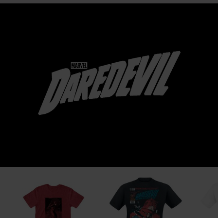
Funko EU, BV
Zuidplein 36
1077 XV Amsterdam
Netherlands
www.funko.com