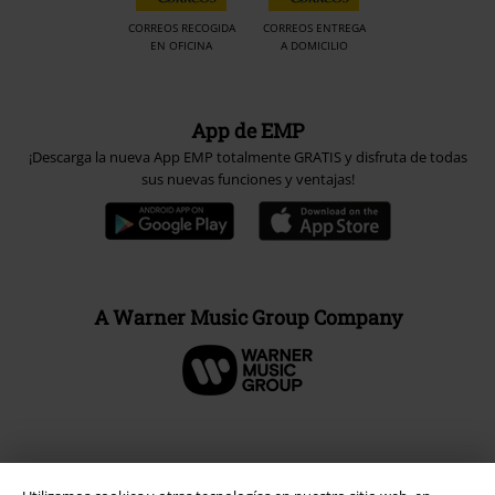
CORREOS RECOGIDA
CORREOS ENTREGA
EN OFICINA
A DOMICILIO
App de EMP
¡Descarga la nueva App EMP totalmente GRATIS y disfruta de todas
sus nuevas funciones y ventajas!
A Warner Music Group Company
Seguridad