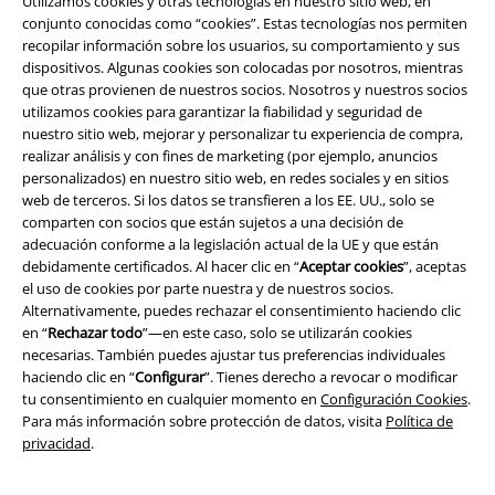
Utilizamos cookies y otras tecnologías en nuestro sitio web, en
conjunto conocidas como “cookies”. Estas tecnologías nos permiten
recopilar información sobre los usuarios, su comportamiento y sus
dispositivos. Algunas cookies son colocadas por nosotros, mientras
que otras provienen de nuestros socios. Nosotros y nuestros socios
utilizamos cookies para garantizar la fiabilidad y seguridad de
nuestro sitio web, mejorar y personalizar tu experiencia de compra,
realizar análisis y con fines de marketing (por ejemplo, anuncios
personalizados) en nuestro sitio web, en redes sociales y en sitios
web de terceros. Si los datos se transfieren a los EE. UU., solo se
comparten con socios que están sujetos a una decisión de
adecuación conforme a la legislación actual de la UE y que están
debidamente certificados. Al hacer clic en “
Aceptar cookies
”, aceptas
el uso de cookies por parte nuestra y de nuestros socios.
Legal
Alternativamente, puedes rechazar el consentimiento haciendo clic
en “
Rechazar todo
”—en este caso, solo se utilizarán cookies
Términos y Condiciones
necesarias. También puedes ajustar tus preferencias individuales
haciendo clic en “
Configurar
”. Tienes derecho a revocar o modificar
Aviso Legal
tu consentimiento en cualquier momento en
Configuración Cookies
.
Para más información sobre protección de datos, visita
Política de
Ley protección de datos
privacidad
.
Eliminación de residuos y protección del medioambiente