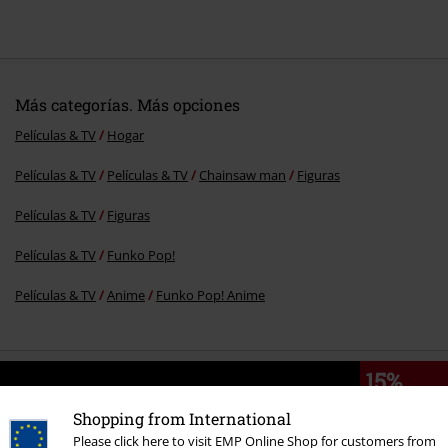
Más categorías. Más opciones
Películas & TV
Hogar
Películas & TV
Películas & TV
Chainsaw man
Figuras
Películas & TV
Figuras
Películas & TV
Funko Pop!
Películas & TV
Anime
Funko Pop! Anime
15%
E-mail Newsletter
descuento
Shopping from International
¡Cheque regalo del 15% de descuento,
Please click here to visit EMP Online Shop for customers from
suscríbete ahora!
Más