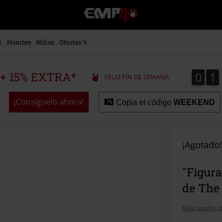
EMP
-
Música,
Películas,
r
Hombre
Niños
Ofertas %
TV
&
Gaming
0
1
0
1
 + 15% EXTRA*
FELIZ FIN DE SEMANA
Merch
-
Ropa
¡Consíguelo ahora!
Copia el código
WEEKEND
Alternativa
¡Agotado!
"Figura
de The 
Más detalles d