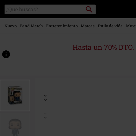
Ir al
Buscar
Buscar
contenido
en
principal
el
catálogo
Nuevo
Band Merch
Entretenimiento
Marcas
Estilo de vida
Muje
Hasta un 70% DTO.
https://www.emp-
online.es/p/figura-
vinilo-
tommy-
miller-
1846/589058St.html