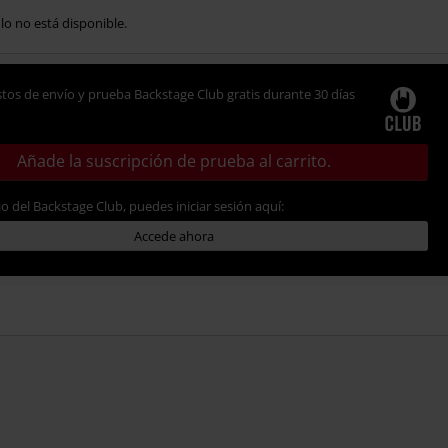
ulo no está disponible.
tos de envío y prueba Backstage Club gratis durante 30 días
Añade la suscripción de prueba al carrito.
io del Backstage Club, puedes iniciar sesión aquí:
Accede ahora