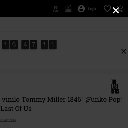
×
0
Login
1
9
4
7
1
0
0
1
9
4
7
1
9
9
1
 vinilo Tommy Miller 1846" ¡Funko Pop!
Last Of Us
el artículo