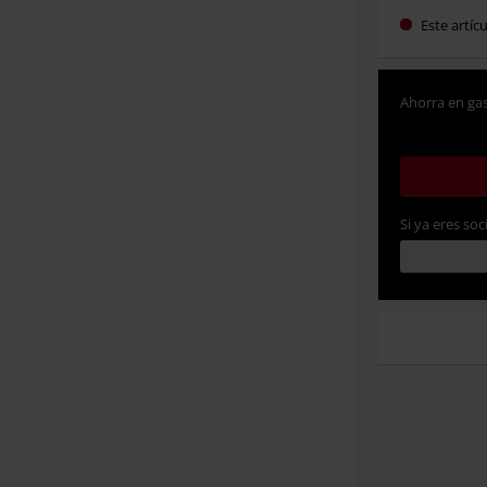
Este artíc
Ahorra en gas
Si ya eres soc