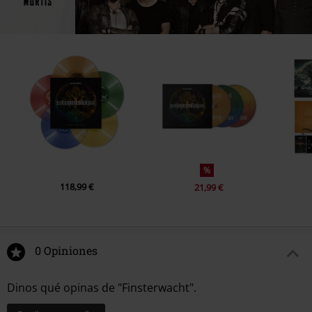
Fecha de lanzamiento
6/7/24
Sexo
Unisex
%
118,99 €
21,99 €
0 Opiniones
Dinos qué opinas de "Finsterwacht".