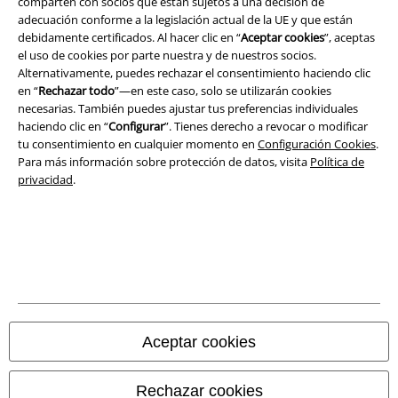
comparten con socios que están sujetos a una decisión de
adecuación conforme a la legislación actual de la UE y que están
Aviso Legal
debidamente certificados. Al hacer clic en “
Aceptar cookies
”, aceptas
el uso de cookies por parte nuestra y de nuestros socios.
Ley protección de datos
Alternativamente, puedes rechazar el consentimiento haciendo clic
en “
Rechazar todo
”—en este caso, solo se utilizarán cookies
necesarias. También puedes ajustar tus preferencias individuales
Eliminación de residuos y protección del medioambiente
haciendo clic en “
Configurar
”. Tienes derecho a revocar o modificar
tu consentimiento en cualquier momento en
Configuración Cookies
.
Declaración de Conformidad
Para más información sobre protección de datos, visita
Política de
privacidad
.
Información sobre accesibilidad
Configuración Cookies
Cancelar pedido
Todos los precios incluyen el IVA pero no los
gastos de transporte
© 1986-2026 E.M.P. Merchandising HGmbH
Aceptar cookies
Rechazar cookies