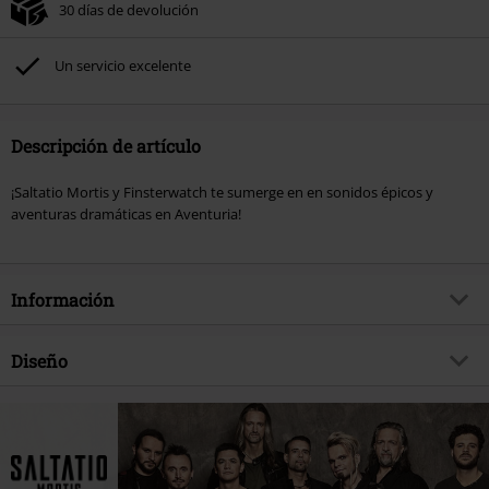
30 días de devolución
Un servicio excelente
Descripción de artículo
¡Saltatio Mortis y Finsterwatch te sumerge en en sonidos épicos y
aventuras dramáticas en Aventuria!
Información
Artículo no.
568832
Diseño
Título
Finsterwacht
Tipo de producto
CD
Género Musical
Folk Rock
Media - Formato 1-3
CD
tema producto
Bandas
Banda
Saltatio Mortis