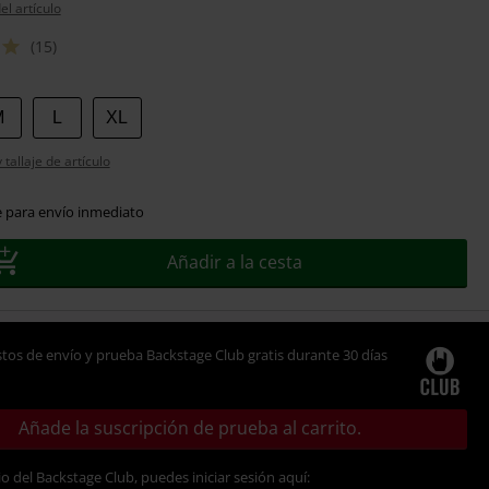
el artículo
(15)
M
L
XL
tallaje de artículo
e para envío inmediato
Añadir a la cesta
tos de envío y prueba Backstage Club gratis durante 30 días
Añade la suscripción de prueba al carrito.
io del Backstage Club, puedes iniciar sesión aquí: