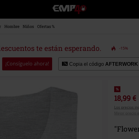
EMP
-
Música,
Películas,
r
Hombre
Niños
Ofertas %
TV
&
Gaming
descuentos te están esperando.
-15%
Merch
-
Ropa
¡Consíguelo ahora!
Copia el código
AFTERWORK
Alternativa
%
18,99 €
Los precios in
Mejor precio e
"Flower