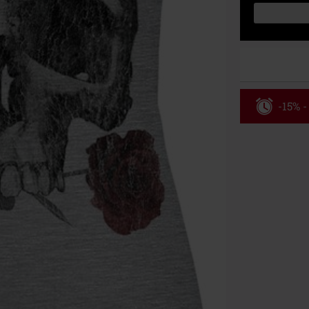
-15% -
Código
Válidez 8/6/26
Solo online. P
Tras introduci
No acumulable
descuento: lib
Onkelz, Broile
que incluyan 