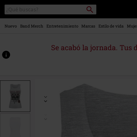
Ir al
Buscar
Buscar
contenido
en
principal
el
catálogo
Nuevo
Band Merch
Entretenimiento
Marcas
Estilo de vida
Muje
Se acabó la jornada. Tus 
https://www.emp-
online.es/p/flower-
skull/327776.html