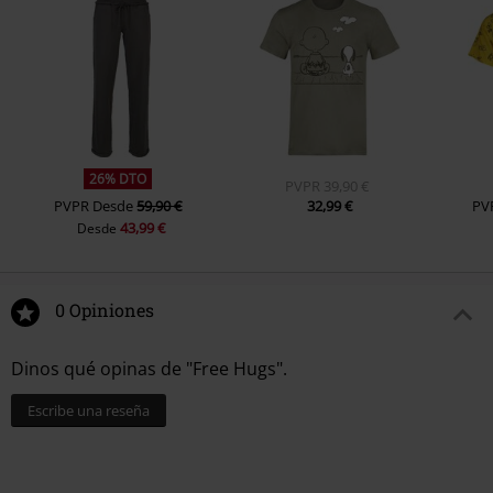
26% DTO
PVPR
39,90 €
PVPR
Desde
59,90 €
32,99 €
PV
43,99 €
Desde
0 Opiniones
Dinos qué opinas de "Free Hugs".
Escribe una reseña