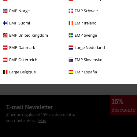
EMP Norge
EMP Schweiz
Más categorías. Más opciones
EMP Suomi
EMP Ireland
Ropa & accesorios
Tops
Camisetas
EMP United Kingdom
EMP Sverige
Ofertas %
OUTLET
Camisetas
EMP Danmark
Large Nederland
Ofertas %
Ropa
Camisetas & Tops
Camisetas
EMP Österreich
EMP Slovensko
Hombre
Ropa
Camisetas
Camisetas
Large Belgique
EMP España
Hombre
Exclusivo
15%
E-mail Newsletter
descuento
¡Cheque regalo del 15% de descuento,
suscríbete ahora!
Más