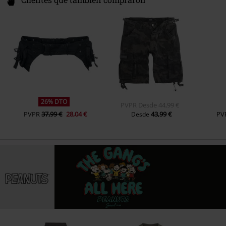
Clientes que también compraron
26% DTO
PVPR
Desde
44,99 €
PVPR
37,99 €
28,04 €
43,99 €
PV
Desde