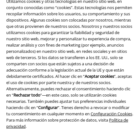
Utilizamos cookies y otras tecnologías en nuestro sitio web, en
conjunto conocidas como “cookies”. Estas tecnologías nos permiten
recopilar información sobre los usuarios, su comportamiento y sus
dispositivos. Algunas cookies son colocadas por nosotros, mientras
que otras provienen de nuestros socios. Nosotros y nuestros socios
utilizamos cookies para garantizar la fiabilidad y seguridad de
nuestro sitio web, mejorar y personalizar tu experiencia de compra,
realizar análisis y con fines de marketing (por ejemplo, anuncios
personalizados) en nuestro sitio web, en redes sociales y en sitios
web de terceros. Si los datos se transfieren a los EE. UU., solo se
comparten con socios que están sujetos a una decisión de
Legal
adecuación conforme a la legislación actual de la UE y que están
debidamente certificados. Al hacer clic en “
Aceptar cookies
”, aceptas
Términos y Condiciones
el uso de cookies por parte nuestra y de nuestros socios.
Alternativamente, puedes rechazar el consentimiento haciendo clic
Aviso Legal
en “
Rechazar todo
”—en este caso, solo se utilizarán cookies
necesarias. También puedes ajustar tus preferencias individuales
haciendo clic en “
Configurar
”. Tienes derecho a revocar o modificar
Ley protección de datos
tu consentimiento en cualquier momento en
Configuración Cookies
.
Para más información sobre protección de datos, visita
Política de
Eliminación de residuos y protección del medioambiente
privacidad
.
Declaración de Conformidad