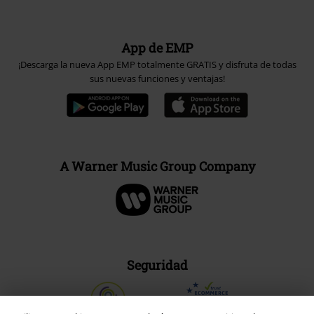
App de EMP
¡Descarga la nueva App EMP totalmente GRATIS y disfruta de todas
sus nuevas funciones y ventajas!
A Warner Music Group Company
Seguridad