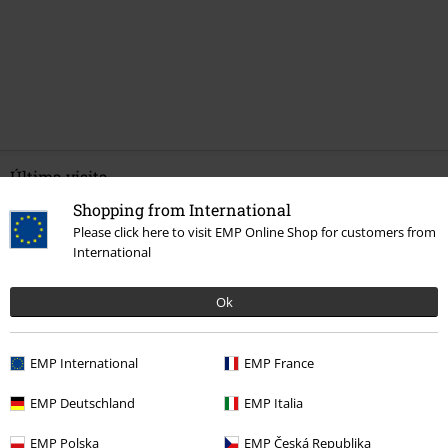
Última visita
Shopping from International
Please click here to visit EMP Online Shop for customers from
International
Ok
EMP International
EMP France
34% DTO
PVPR
Desde
39,90 €
EMP Deutschland
EMP Italia
25,99 €
Desde
EMP Polska
EMP Česká Republika