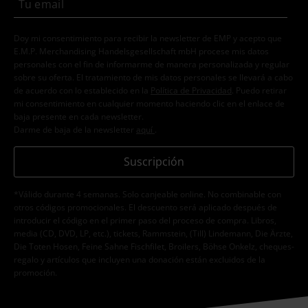
Doy mi consentimiento para recibir la newsletter de EMP y acepto que
E.M.P. Merchandising Handelsgesellschaft mbH procese mis datos
personales con el fin de informarme de manera personalizada y regular
sobre su oferta. El tratamiento de mis datos personales se llevará a cabo
de acuerdo con lo establecido en la
Política de Privacidad
. Puedo retirar
mi consentimiento en cualquier momento haciendo clic en el enlace de
baja presente en cada newsletter.
Darme de baja de la newsletter
aquí
.
Suscripción
*Válido durante 4 semanas. Solo canjeable online. No combinable con
otros códigos promocionales. El descuento será aplicado después de
introducir el código en el primer paso del proceso de compra. Libros,
media (CD, DVD, LP, etc.), tickets, Rammstein, (Till) Lindemann, Die Ärzte,
Die Toten Hosen, Feine Sahne Fischfilet, Broilers, Böhse Onkelz, cheques-
regalo y artículos que incluyen una donación están excluidos de la
promoción.