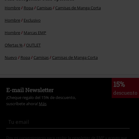
Hombre
Ropa
Camisas
Camisas de Manga Corta
Hombre
Exclusivo
Hombre
Marcas EMP
Ofertas %
OUTLET
Nuevo
Ropa
Camisas
Camisas de Manga Corta
15%
E-mail Newsletter
descuento
¡Cheque regalo del 15% de descuento,
suscríbete ahora!
Más
Doy mi consentimiento para recibir la newsletter de EMP y acepto que