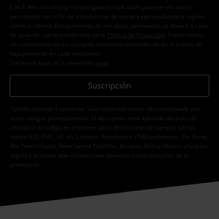
E.M.P. Merchandising Handelsgesellschaft mbH procese mis datos
personales con el fin de informarme de manera personalizada y regular
sobre su oferta. El tratamiento de mis datos personales se llevará a cabo
de acuerdo con lo establecido en la
Política de Privacidad
. Puedo retirar
mi consentimiento en cualquier momento haciendo clic en el enlace de
baja presente en cada newsletter.
Darme de baja de la newsletter
aquí
.
Suscripción
*Válido durante 4 semanas. Solo canjeable online. No combinable con
otros códigos promocionales. El descuento será aplicado después de
introducir el código en el primer paso del proceso de compra. Libros,
media (CD, DVD, LP, etc.), tickets, Rammstein, (Till) Lindemann, Die Ärzte,
Die Toten Hosen, Feine Sahne Fischfilet, Broilers, Böhse Onkelz, cheques-
regalo y artículos que incluyen una donación están excluidos de la
promoción.