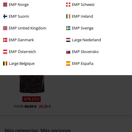
EMP Norge
EMP Schweiz
EMP Suomi
EMP Ireland
EMP United Kingdom
EMP Sverige
Última visita
EMP Danmark
Large Nederland
EMP Österreich
EMP Slovensko
Large Belgique
EMP España
47% DTO
PVPR
49,99 €
26,39 €
Más categorías. Más opciones