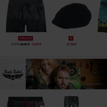
54% DTO
%
PVPR
34,99 €
15,99 €
37,99 €