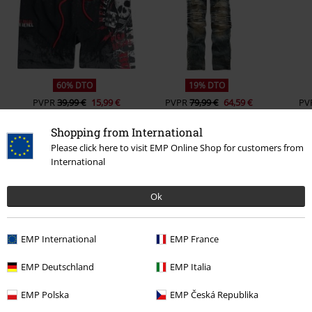
60% DTO
19% DTO
PVPR
39,99 €
15,99 €
PVPR
79,99 €
64,59 €
PV
Shopping from International
Please click here to visit EMP Online Shop for customers from
International
0 Opiniones
Ok
Dinos qué opinas de "Free Spirit".
Escribe una reseña
EMP International
EMP France
EMP Deutschland
EMP Italia
EMP Polska
EMP Česká Republika