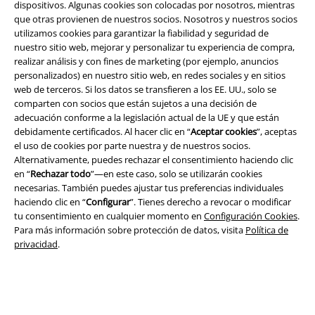
dispositivos. Algunas cookies son colocadas por nosotros, mientras
que otras provienen de nuestros socios. Nosotros y nuestros socios
utilizamos cookies para garantizar la fiabilidad y seguridad de
nuestro sitio web, mejorar y personalizar tu experiencia de compra,
realizar análisis y con fines de marketing (por ejemplo, anuncios
personalizados) en nuestro sitio web, en redes sociales y en sitios
web de terceros. Si los datos se transfieren a los EE. UU., solo se
comparten con socios que están sujetos a una decisión de
Legal
adecuación conforme a la legislación actual de la UE y que están
debidamente certificados. Al hacer clic en “
Aceptar cookies
”, aceptas
Términos y Condiciones
el uso de cookies por parte nuestra y de nuestros socios.
Alternativamente, puedes rechazar el consentimiento haciendo clic
Aviso Legal
en “
Rechazar todo
”—en este caso, solo se utilizarán cookies
necesarias. También puedes ajustar tus preferencias individuales
haciendo clic en “
Configurar
”. Tienes derecho a revocar o modificar
Ley protección de datos
tu consentimiento en cualquier momento en
Configuración Cookies
.
Para más información sobre protección de datos, visita
Política de
Eliminación de residuos y protección del medioambiente
privacidad
.
Declaración de Conformidad
Información sobre accesibilidad