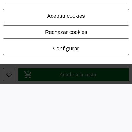
Aviso Legal
Ley protección de datos
Aceptar cookies
Eliminación de residuos y protección del medioambiente
Rechazar cookies
Declaración de Conformidad
Configurar
Información sobre accesibilidad
Configuración Cookies
Añadir a la cesta
Cancelar pedido
Todos los precios incluyen el IVA pero no los
gastos de transporte
© 1986-2026 E.M.P. Merchandising HGmbH