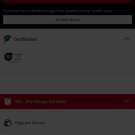
Si ya eres socio del Backstage Club, puedes iniciar sesión aquí:
Accede ahora
Certificados
-15% - ¡Por tiempo limitado!
Código
WEEKEND
Copia el código
Válido hasta 8/9/26
Paga por factura
Solo online. Pedido mínimo 49,99 €.