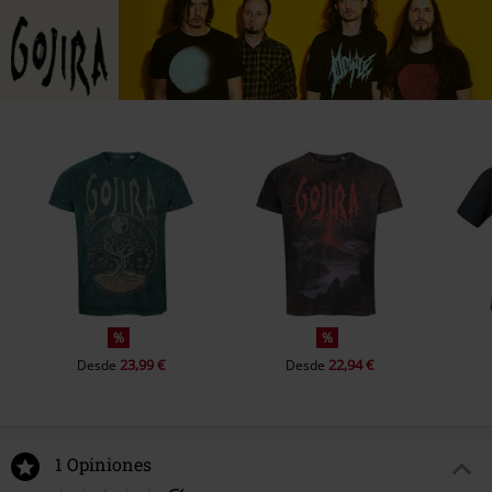
%
%
23,99 €
22,94 €
Desde
Desde
1 Opiniones