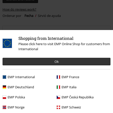
How do reviews work?
Ordenar por
Fecha
Sirvió de ayuda
Shopping from International
Juan Ignacio M.
Please click here to visit EMP Online Shop for customers from
2 Reseñas
International
Publicado: miércoles, 28 febrero, 2024
Ok
Bien chula
La verdad es como en la foto , bien chula
EMP International
EMP France
EMP Deutschland
EMP Italia
EMP Polska
EMP Česká Republika
Calidad
5
EMP Norge
EMP Schweiz
Diseño