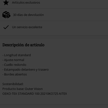
Artículos exclusivos
Tras introducir el código, el descuento se deducirá automáticamente al final
del pedido.
30 días de devolución
No acumulable con otras promociones Códigos promocionales.. Quedan
excluidos de este descuento: libros, artículos multimedia, entradas,
Rammstein, (Till) Lindemann, Böhse Onkelz, Broilers, Die Ärzte, Die Toten
Un servicio excelente
Hosen, Metality, Funko Pop!, vales regalo y artículos que incluyan una
donación.
Descripción de artículo
- Longitud standard
- Ajuste normal
- Cuello redondo
- Estampado delantero y trasero
- Bordes abiertos
Sostenibilidad:
Producto base: Outer Vision
OEKO-TEX STANDARD 100 20210KO725 AITEX