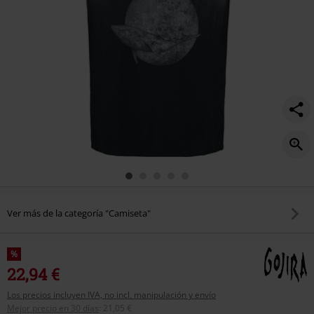
Ver más de la categoría "Camiseta"
%
22,94 €
Los precios incluyen IVA, no incl. manipulación y envío
Mejor precio en 30 días
:
21,05 €