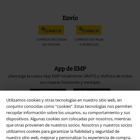
Envío
CORREOS RECOGIDA
CORREOS ENTREGA
EN OFICINA
A DOMICILIO
App de EMP
¡Descarga la nueva App EMP totalmente GRATIS y disfruta de todas
sus nuevas funciones y ventajas!
Utilizamos cookies y otras tecnologías en nuestro sitio web, en
conjunto conocidas como “cookies”. Estas tecnologías nos permiten
recopilar información sobre los usuarios, su comportamiento y sus
dispositivos. Algunas cookies son colocadas por nosotros, mientras
A Warner Music Group Company
que otras provienen de nuestros socios. Nosotros y nuestros socios
utilizamos cookies para garantizar la fiabilidad y seguridad de
nuestro sitio web, mejorar y personalizar tu experiencia de compra,