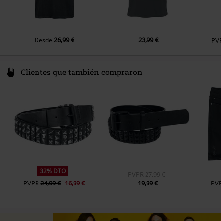
Color
gris oscuro/gris
26,99 €
23,99 €
Desde
PV
Clientes que también compraron
32% DTO
PVPR
27,99 €
PVPR
24,99 €
16,99 €
19,99 €
PV