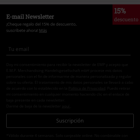
15%
E-mail Newsletter
descuento
¡Cheque regalo del 15% de descuento,
suscríbete ahora!
Más
Doy mi consentimiento para recibir la newsletter de EMP y acepto que
E.M.P. Merchandising Handelsgesellschaft mbH procese mis datos
personales con el fin de informarme de manera personalizada y regular
sobre su oferta. El tratamiento de mis datos personales se llevará a cabo
de acuerdo con lo establecido en la
Política de Privacidad
. Puedo retirar
mi consentimiento en cualquier momento haciendo clic en el enlace de
baja presente en cada newsletter.
Darme de baja de la newsletter
aquí
.
Suscripción
*Válido durante 4 semanas. Solo canjeable online. No combinable con