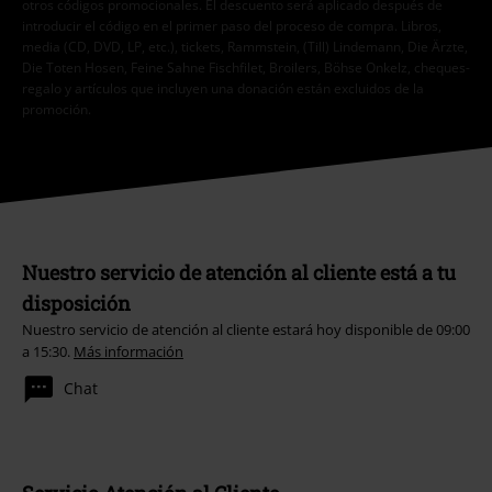
otros códigos promocionales. El descuento será aplicado después de
introducir el código en el primer paso del proceso de compra. Libros,
media (CD, DVD, LP, etc.), tickets, Rammstein, (Till) Lindemann, Die Ärzte,
Die Toten Hosen, Feine Sahne Fischfilet, Broilers, Böhse Onkelz, cheques-
regalo y artículos que incluyen una donación están excluidos de la
promoción.
Nuestro servicio de atención al cliente está a tu
disposición
Nuestro servicio de atención al cliente estará hoy disponible de 09:00
a 15:30.
Más información
Chat