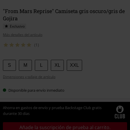
"From Mars Reprise" Camiseta gris oscuro/gris de
Gojira
Exclusivo
Más detalles del artículo
(1)
Elige
S
M
L
XL
XXL
tu
Dimensiones y tallaje de artículo
talla
Disponible para envío inmediato
Ahorra en gastos de envío y prueba Backstage Club gratis
durante 30 días
Añade la suscripción de prueba al carrito.