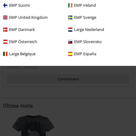
5
Ajuste
EMP Suomi
EMP Ireland
5
Anchura
EMP United Kingdom
EMP Sverige
Demasiado estrecho
Perfecto
Demasiado ancho
EMP Danmark
Large Nederland
Longitud
Demasiado corto
Perfecto
Demasiado largo
EMP Österreich
EMP Slovensko
¿Te ha sido útil esta opinión?
Large Belgique
EMP España
Comentario
Última visita