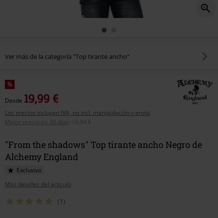
Ver más de la categoría "Top tirante ancho"
%
19,99 €
Desde
Los precios incluyen IVA, no incl. manipulación y envío
Mejor precio en 30 días
:
16,84 €
"From the shadows" Top tirante ancho Negro de
Alchemy England
Exclusivo
Más detalles del artículo
(1)