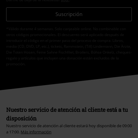
Suscripción
*Válido durante 4 semanas. Solo canjeable online. No combinable con
otros códigos promocionales. El descuento será aplicado después de
introducir el código en el primer paso del proceso de compra. Libros,
media (CD, DVD, LP, etc.), tickets, Rammstein, (Till) Lindemann, Die Ärzte,
Die Toten Hosen, Feine Sahne Fischfilet, Broilers, Böhse Onkelz, cheques-
regalo y artículos que incluyen una donación están excluidos de la
promoción.
Nuestro servicio de atención al cliente está a tu
disposición
Nuestro servicio de atención al cliente estará hoy disponible de 09:00
a 17:00.
Más información