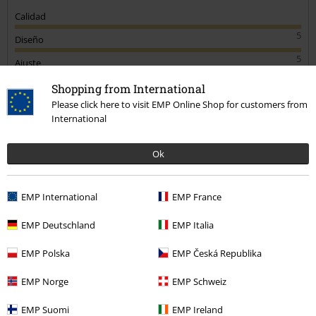
Calidad
5
Diseño
5
Ajuste
5
Anchura
Shopping from International
Please click here to visit EMP Online Shop for customers from
Demasiado estrecho
Perfecto
Demasiado ancho
International
Longitud
Demasiado corto
Perfecto
Demasiado largo
Ok
Reseña verificada
¿Te ha sido útil esta opinión?
EMP International
EMP France
EMP Deutschland
EMP Italia
EMP Polska
EMP Česká Republika
Comentario
EMP Norge
EMP Schweiz
EMP Suomi
EMP Ireland