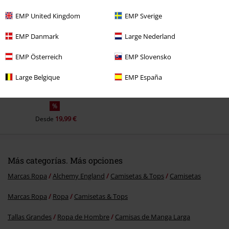
Última visita
EMP United Kingdom
EMP Sverige
EMP Danmark
Large Nederland
EMP Österreich
EMP Slovensko
Enviar comentario
Large Belgique
EMP España
%
19,99 €
Desde
Más categorías. Más opciones
Marcas Ropa
Alchemy England
Camisetas & Tops
Camisetas
Marcas Ropa
Ropa
Camisetas & Tops
Tallas Grandes
Ropa de Hombre
Camisas de Manga Larga