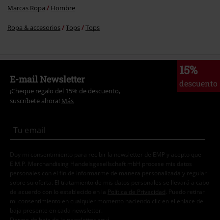
Marcas Ropa
Hombre
Ropa & accesorios
Tops
Tops
15%
E-mail Newsletter
descuento
¡Cheque regalo del 15% de descuento,
suscríbete ahora!
Más
Doy mi consentimiento para recibir la newsletter de EMP y acepto que
E.M.P. Merchandising Handelsgesellschaft mbH procese mis datos
personales con el fin de informarme de manera personalizada y regular
sobre su oferta. El tratamiento de mis datos personales se llevará a cabo
de acuerdo con lo establecido en la
Política de Privacidad
. Puedo retirar
mi consentimiento en cualquier momento haciendo clic en el enlace de
baja presente en cada newsletter.
Darme de baja de la newsletter
aquí
.