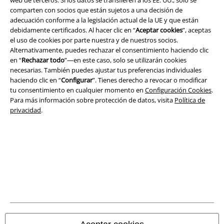
web de terceros. Si los datos se transfieren a los EE. UU., solo se
comparten con socios que están sujetos a una decisión de
Legal
adecuación conforme a la legislación actual de la UE y que están
debidamente certificados. Al hacer clic en “
Aceptar cookies
”, aceptas
Términos y Condiciones
el uso de cookies por parte nuestra y de nuestros socios.
Alternativamente, puedes rechazar el consentimiento haciendo clic
Aviso Legal
en “
Rechazar todo
”—en este caso, solo se utilizarán cookies
necesarias. También puedes ajustar tus preferencias individuales
Ley protección de datos
haciendo clic en “
Configurar
”. Tienes derecho a revocar o modificar
tu consentimiento en cualquier momento en
Configuración Cookies
.
Para más información sobre protección de datos, visita
Política de
Eliminación de residuos y protección del medioambiente
privacidad
.
Declaración de Conformidad
Información sobre accesibilidad
Configuración Cookies
Cancelar pedido
Todos los precios incluyen el IVA pero no los
gastos de transporte