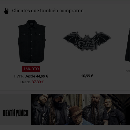
Clientes que también compraron
16% DTO
PV
10,99 €
PVPR
Desde
44,99 €
37,39 €
Desde