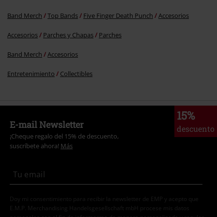
Band Merch
Top Bands
Five Finger Death Punch
Accesorios
Enviar comentario
Accesorios
Parches y Chapas
Parches
Band Merch
Accesorios
Entretenimiento
Collectibles
15%
E-mail Newsletter
descuento
¡Cheque regalo del 15% de descuento,
suscríbete ahora!
Más
Doy mi consentimiento para recibir la newsletter de EMP y acepto que
E.M.P. Merchandising Handelsgesellschaft mbH procese mis datos