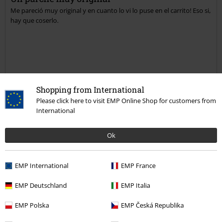
Me pareció muy original y en cuanto lo vi lo puse en el carrito! Eso si,
Enviar comentario
hay que coserlo.
Reseña verificada
Shopping from International
¿Te ha sido útil esta opinión?
Please click here to visit EMP Online Shop for customers from
International
Ok
Comentario
EMP International
EMP France
Adrián M.
EMP Deutschland
EMP Italia
1 Reseñas
EMP Polska
EMP Česká Republika
Publicado: viernes, 2 enero, 2015