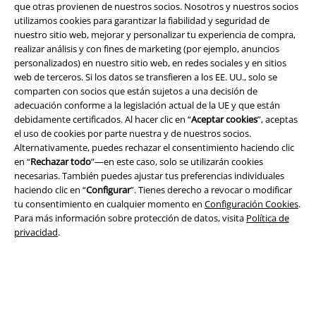
que otras provienen de nuestros socios. Nosotros y nuestros socios
utilizamos cookies para garantizar la fiabilidad y seguridad de
nuestro sitio web, mejorar y personalizar tu experiencia de compra,
realizar análisis y con fines de marketing (por ejemplo, anuncios
personalizados) en nuestro sitio web, en redes sociales y en sitios
web de terceros. Si los datos se transfieren a los EE. UU., solo se
Legal
comparten con socios que están sujetos a una decisión de
adecuación conforme a la legislación actual de la UE y que están
Términos y Condiciones
debidamente certificados. Al hacer clic en “
Aceptar cookies
”, aceptas
el uso de cookies por parte nuestra y de nuestros socios.
Aviso Legal
Alternativamente, puedes rechazar el consentimiento haciendo clic
en “
Rechazar todo
”—en este caso, solo se utilizarán cookies
necesarias. También puedes ajustar tus preferencias individuales
Ley protección de datos
haciendo clic en “
Configurar
”. Tienes derecho a revocar o modificar
tu consentimiento en cualquier momento en
Configuración Cookies
.
Eliminación de residuos y protección del medioambiente
Para más información sobre protección de datos, visita
Política de
privacidad
.
Declaración de Conformidad
Información sobre accesibilidad
Configuración Cookies