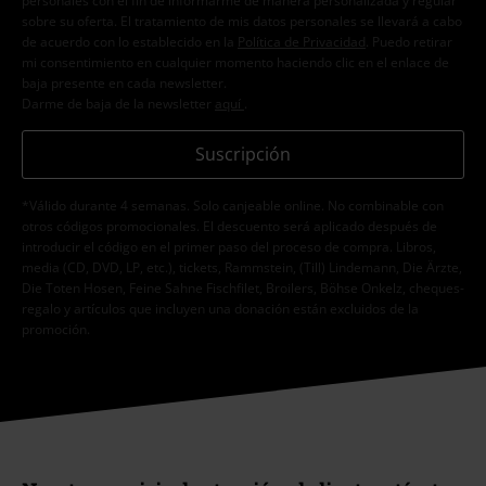
personales con el fin de informarme de manera personalizada y regular
sobre su oferta. El tratamiento de mis datos personales se llevará a cabo
de acuerdo con lo establecido en la
Política de Privacidad
. Puedo retirar
mi consentimiento en cualquier momento haciendo clic en el enlace de
baja presente en cada newsletter.
Darme de baja de la newsletter
aquí
.
Suscripción
*Válido durante 4 semanas. Solo canjeable online. No combinable con
otros códigos promocionales. El descuento será aplicado después de
introducir el código en el primer paso del proceso de compra. Libros,
media (CD, DVD, LP, etc.), tickets, Rammstein, (Till) Lindemann, Die Ärzte,
Die Toten Hosen, Feine Sahne Fischfilet, Broilers, Böhse Onkelz, cheques-
regalo y artículos que incluyen una donación están excluidos de la
promoción.