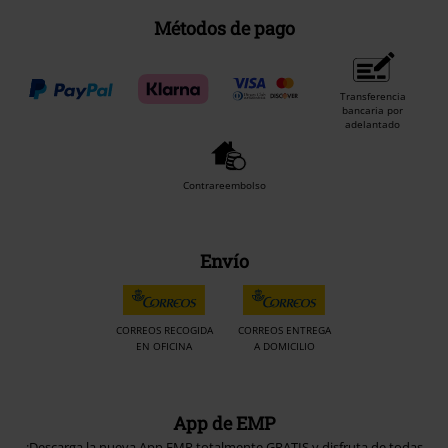
Métodos de pago
Transferencia
bancaria por
adelantado
Contrareembolso
Envío
CORREOS RECOGIDA
CORREOS ENTREGA
EN OFICINA
A DOMICILIO
App de EMP
¡Descarga la nueva App EMP totalmente GRATIS y disfruta de todas