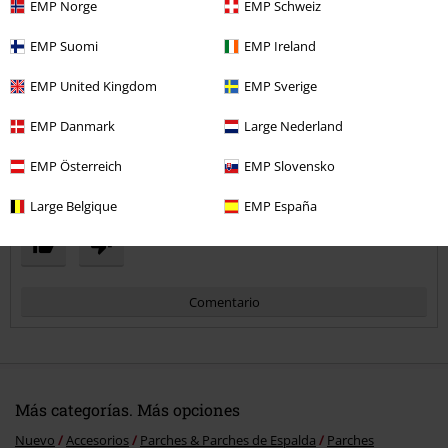
EMP Norge
EMP Schweiz
Perfecto
Todo bien. Parche para coser, no se pone con calor
Enviar comentario
EMP Suomi
EMP Ireland
EMP United Kingdom
EMP Sverige
EMP Danmark
Large Nederland
EMP Österreich
EMP Slovensko
Reseña verificada
Large Belgique
EMP España
¿Te ha sido útil esta opinión?
Comentario
Más categorías. Más opciones
Nuevo
Accesorios
Parches & Parches de Espalda
Parches