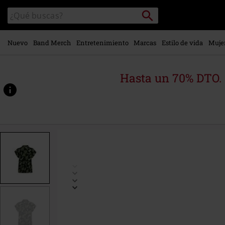
Ir al
Buscar
Buscar
contenido
en
principal
el
catálogo
Nuevo
Band Merch
Entretenimiento
Marcas
Estilo de vida
Muje
Hasta un 70% DTO.
https://www.emp-
online.es/p/gaia-
shirt/575289.html