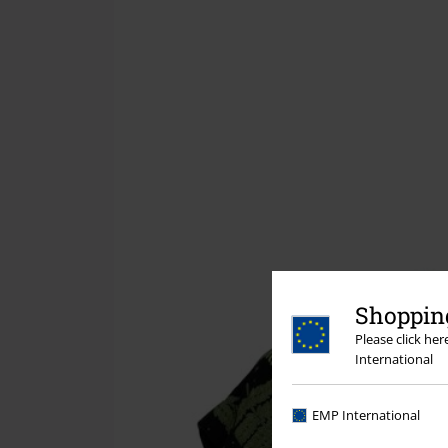
Shopping
Please click he
International
EMP International