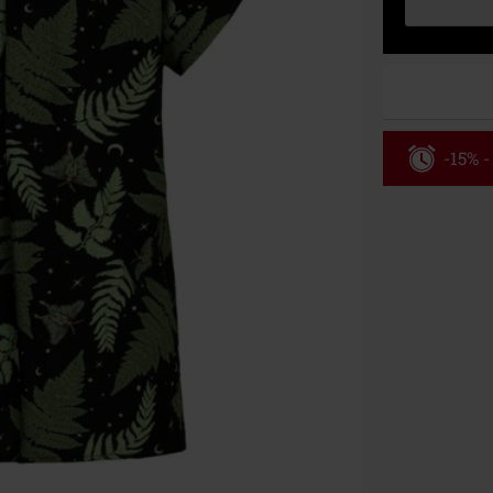
-15% -
Código
Válido hasta 8
Solo online. P
Tras introduci
No acumulable
descuento: lib
Onkelz, Broile
que incluyan 