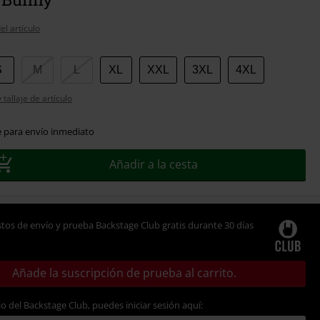
el artículo
S
M
L
XL
XXL
3XL
4XL
tallaje de artículo
e para envío inmediato
Añadir a la cesta
tos de envío y prueba Backstage Club gratis durante 30 días
Añade la suscripción de prueba al carrito.
io del Backstage Club, puedes iniciar sesión aquí: