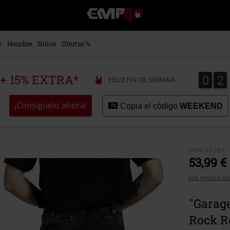
EMP
-
Música,
Películas,
r
Hombre
Niños
Ofertas %
TV
&
Gaming
0
2
0
2
 + 15% EXTRA*
FELIZ FIN DE SEMANA
Merch
-
Ropa
¡Consíguelo ahora!
Copia el código
WEEKEND
Alternativa
PVPR
59,99 €
53,99 €
Los precios in
"Garage
Rock R