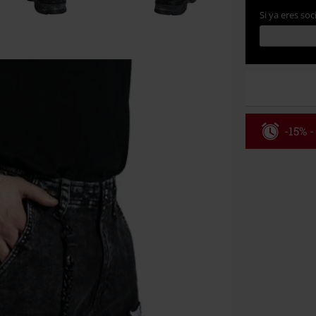
Si ya eres soc
-15% -
Código
Válido hasta 8
Solo online. P
Tras introduci
No acumulable
descuento: lib
Onkelz, Broile
que incluyan 