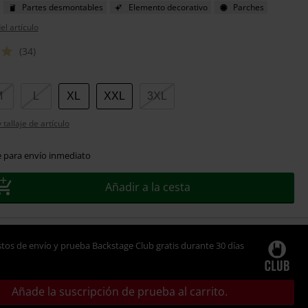
Partes desmontables
Elemento decorativo
Parches
el artículo
(34)
M
L
XL
XXL
3XL
tallaje de artículo
e para envío inmediato
Añadir a la cesta
tos de envío y prueba Backstage Club gratis durante 30 días
Añade la suscripción de prueba al carrito.