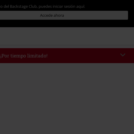
io del Backstage Club, puedes iniciar sesión aquí:
Accede ahora
 ¡Por tiempo limitado!
WEEKEND
Copia el código
/9/26
edido mínimo 49,99 €.
r el código, el descuento se deducirá automáticamente al final del pedido.
 con otras promociones Códigos promocionales.. Quedan excluidos de este
ros, artículos multimedia, entradas, Rammstein, (Till) Lindemann, Böhse
rs, Die Ärzte, Die Toten Hosen, Metality, Funko Pop!, vales regalo y artículos
una donación.