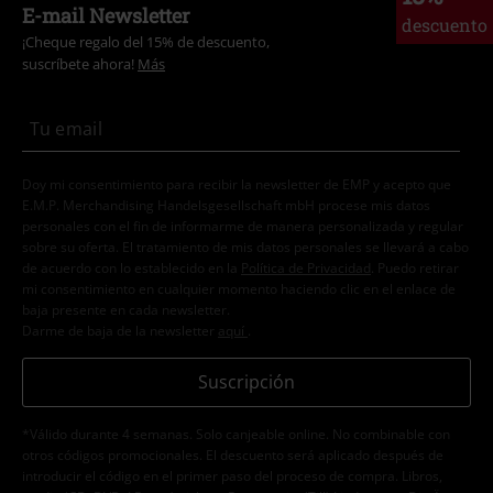
E-mail Newsletter
descuento
¡Cheque regalo del 15% de descuento,
suscríbete ahora!
Más
Doy mi consentimiento para recibir la newsletter de EMP y acepto que
E.M.P. Merchandising Handelsgesellschaft mbH procese mis datos
personales con el fin de informarme de manera personalizada y regular
sobre su oferta. El tratamiento de mis datos personales se llevará a cabo
de acuerdo con lo establecido en la
Política de Privacidad
. Puedo retirar
mi consentimiento en cualquier momento haciendo clic en el enlace de
baja presente en cada newsletter.
Darme de baja de la newsletter
aquí
.
Suscripción
*Válido durante 4 semanas. Solo canjeable online. No combinable con
otros códigos promocionales. El descuento será aplicado después de
introducir el código en el primer paso del proceso de compra. Libros,