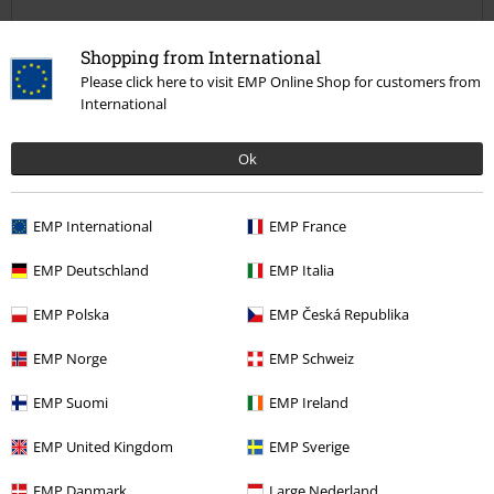
Calidad
Shopping from International
5
Please click here to visit EMP Online Shop for customers from
Diseño
International
5
Ajuste
5
Ok
Reseña verificada
¿Te ha sido útil esta opinión?
EMP International
EMP France
EMP Deutschland
EMP Italia
EMP Polska
EMP Česká Republika
Comentario
EMP Norge
EMP Schweiz
EMP Suomi
EMP Ireland
Juan Ignacio M.
EMP United Kingdom
EMP Sverige
2 Reseñas
Publicado: miércoles, 28 febrero, 2024
EMP Danmark
Large Nederland