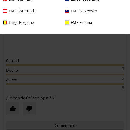
Tú estatura en metros (ej. 1,82): 1,80
Talla comprada: L
EMP Österreich
EMP Slovensko
Enviar comentario
Genial
Large Belgique
EMP España
Como siempre genial y bien chulos que son
Calidad
5
Diseño
5
Ajuste
5
¿Te ha sido útil esta opinión?
Comentario