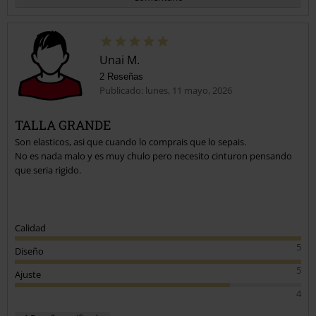
Unai M.
2 Reseñas
Publicado: lunes, 11 mayo, 2026
TALLA GRANDE
Son elasticos, asi que cuando lo comprais que lo sepais.
Enviar comentario
No es nada malo y es muy chulo pero necesito cinturon pensando
que seria rigido.
Calidad
5
Diseño
5
Ajuste
4