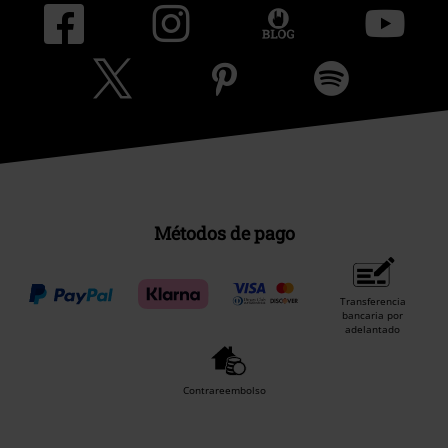
Métodos de pago
Transferencia
bancaria por
adelantado
Contrareembolso