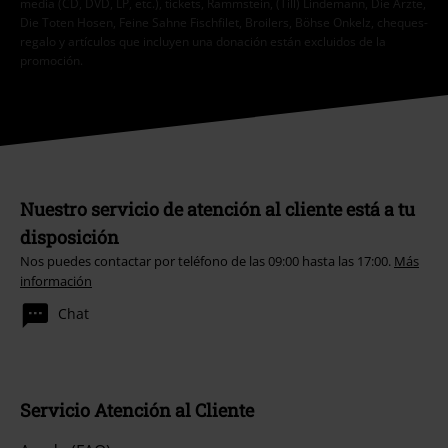
media (CD, DVD, LP, etc.), tickets, Rammstein, (Till) Lindemann, Die Ärzte,
Die Toten Hosen, Feine Sahne Fischfilet, Broilers, Böhse Onkelz, cheques-
regalo y artículos que incluyen una donación están excluidos de la
promoción.
Nuestro servicio de atención al cliente está a tu
disposición
Nos puedes contactar por teléfono de las 09:00 hasta las 17:00.
Más
información
Chat
Servicio Atención al Cliente