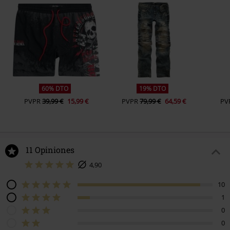
60% DTO
19% DTO
PVPR
39,99 €
15,99 €
PVPR
79,99 €
64,59 €
PV
11 Opiniones
4,90
10
1
0
0