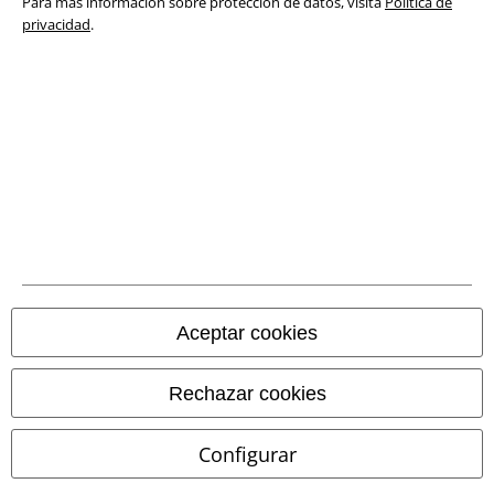
Para más información sobre protección de datos, visita
Política de
Ley protección de datos
privacidad
.
Eliminación de residuos y protección del medioambiente
Declaración de Conformidad
Información sobre accesibilidad
Configuración Cookies
Cancelar pedido
Todos los precios incluyen el IVA pero no los
gastos de transporte
Aceptar cookies
© 1986-2026 E.M.P. Merchandising HGmbH
Rechazar cookies
Configurar
Tiendas EMP online