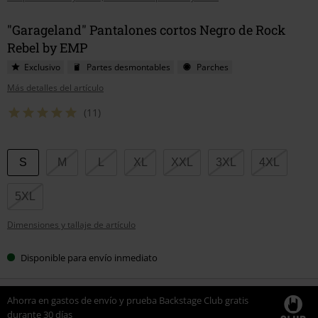
"Garageland" Pantalones cortos Negro de Rock
Rebel by EMP
Exclusivo
Partes desmontables
Parches
Más detalles del artículo
(11)
Elige
S
M
L
XL
XXL
3XL
4XL
tu
talla
5XL
Dimensiones y tallaje de artículo
Disponible para envío inmediato
Ahorra en gastos de envío y prueba Backstage Club gratis
durante 30 días