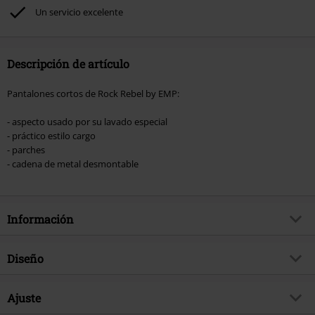
Rammstein, (Till) Lindemann, Böhse Onkelz, Broilers, Die Ärzte, Die Toten
Un servicio excelente
Hosen, Metality, Funko Pop!, vales regalo y artículos que incluyan una
donación.
Descripción de artículo
Pantalones cortos de Rock Rebel by EMP:
- aspecto usado por su lavado especial
- práctico estilo cargo
- parches
- cadena de metal desmontable
Información
Artículo no.
369194
Diseño
Título
Garageland
Tipo de producto
Pantalones cortos
Brand
Ajuste
Rock Rebel by EMP
Patrón
Liso