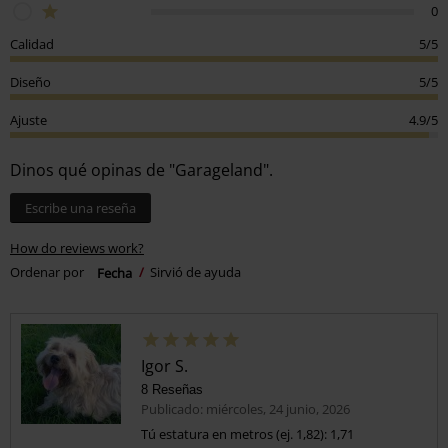
0
Calidad
5/5
Diseño
5/5
Ajuste
4.9/5
Dinos qué opinas de "Garageland".
Escribe una reseña
How do reviews work?
Ordenar por
Fecha
Sirvió de ayuda
Igor S.
8 Reseñas
Publicado: miércoles, 24 junio, 2026
Tú estatura en metros (ej. 1,82): 1,71