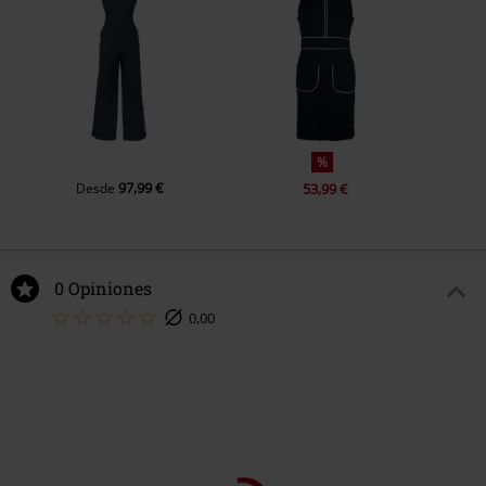
%
97,99 €
Desde
53,99 €
0 Opiniones
Dinos qué opinas de "Gathered Neckline Flare Dress".
Escribe una reseña