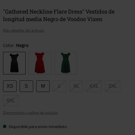
"Gathered Neckline Flare Dress" Vestidos de
longitud media Negro de Voodoo Vixen
Más detalles del artículo
Elige
Color:
Negro
tu
talla
XS
S
M
L
XL
XXL
3XL
4XL
Dimensiones y tallaje de artículo
Disponible para envío inmediato