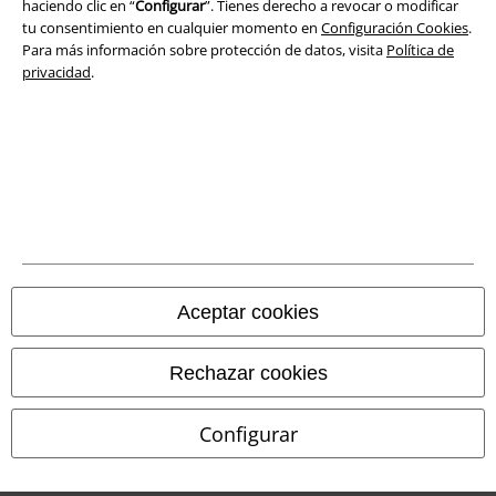
haciendo clic en “
Configurar
”. Tienes derecho a revocar o modificar
tu consentimiento en cualquier momento en
Configuración Cookies
.
Configuración Cookies
Para más información sobre protección de datos, visita
Política de
privacidad
.
Cancelar pedido
Todos los precios incluyen el IVA pero no los
gastos de transporte
© 1986-2026 E.M.P. Merchandising HGmbH
Tiendas EMP online
Aceptar cookies
EMP International
Rechazar cookies
EMP France
EMP Deutschland
Configurar
EMP Italia