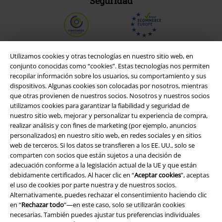
Utilizamos cookies y otras tecnologías en nuestro sitio web, en
conjunto conocidas como “cookies”. Estas tecnologías nos permiten
recopilar información sobre los usuarios, su comportamiento y sus
dispositivos. Algunas cookies son colocadas por nosotros, mientras
Legal
que otras provienen de nuestros socios. Nosotros y nuestros socios
utilizamos cookies para garantizar la fiabilidad y seguridad de
Términos y Condiciones
nuestro sitio web, mejorar y personalizar tu experiencia de compra,
realizar análisis y con fines de marketing (por ejemplo, anuncios
Aviso Legal
personalizados) en nuestro sitio web, en redes sociales y en sitios
web de terceros. Si los datos se transfieren a los EE. UU., solo se
Ley protección de datos
comparten con socios que están sujetos a una decisión de
adecuación conforme a la legislación actual de la UE y que están
debidamente certificados. Al hacer clic en “
Aceptar cookies
”, aceptas
Eliminación de residuos y protección del medioambiente
el uso de cookies por parte nuestra y de nuestros socios.
Alternativamente, puedes rechazar el consentimiento haciendo clic
Declaración de Conformidad
en “
Rechazar todo
”—en este caso, solo se utilizarán cookies
necesarias. También puedes ajustar tus preferencias individuales
Información sobre accesibilidad