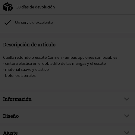
30 días de devolución
No acumulable con otras promociones Códigos promocionales.. Quedan
excluidos de este descuento: libros, artículos multimedia, entradas,
Rammstein, (Till) Lindemann, Böhse Onkelz, Broilers, Die Ärzte, Die Toten
Un servicio excelente
Hosen, Metality, Funko Pop!, vales regalo y artículos que incluyan una
donación.
Descripción de artículo
Cuello redondo o escote Carmen - ambas opciones son posibles
- cintura elástica en el dobladillo de las mangas y el escote
- material suave y elástico
- bolsillos laterales
Información
Artículo no.
562655
Diseño
Título
Gathered Neckline Flare Dress
Tipo de producto
Vestidos de longitud media
Brand
Ajuste
Voodoo Vixen