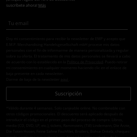
Doy mi consentimiento para recibir la newsletter de EMP y acepto que
E.M.P. Merchandising Handelsgesellschaft mbH procese mis datos
personales con el fin de informarme de manera personalizada y regular
sobre su oferta. El tratamiento de mis datos personales se llevará a cabo
de acuerdo con lo establecido en la
Política de Privacidad
. Puedo retirar
mi consentimiento en cualquier momento haciendo clic en el enlace de
baja presente en cada newsletter.
Darme de baja de la newsletter
aquí
.
Suscripción
*Válido durante 4 semanas. Solo canjeable online. No combinable con
otros códigos promocionales. El descuento será aplicado después de
introducir el código en el primer paso del proceso de compra. Libros,
media (CD, DVD, LP, etc.), tickets, Rammstein, (Till) Lindemann, Die Ärzte,
Die Toten Hosen, Feine Sahne Fischfilet, Broilers, Böhse Onkelz, cheques-
regalo y artículos que incluyen una donación están excluidos de la
promoción.