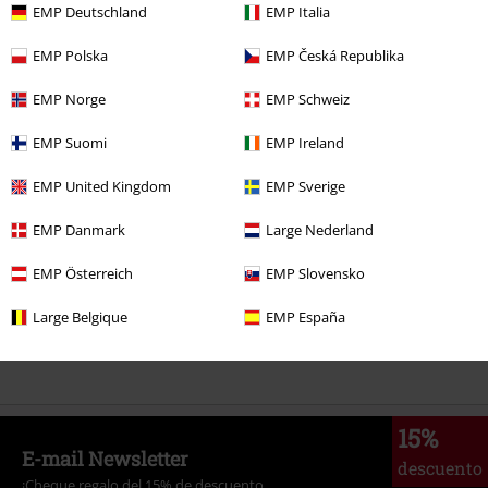
EMP Deutschland
EMP Italia
Más categorías. Más opciones
Ropa & accesorios
Una pieza
Vestidos
EMP Polska
EMP Česká Republika
Estilos
Ropa negra
Vestidos negros
EMP Norge
EMP Schweiz
Mujer
Ropa
Vestidos
Vestidos Midi
EMP Suomi
EMP Ireland
Marcas Ropa
Voodoo Vixen
Vestidos
Vestidos Midi
EMP United Kingdom
EMP Sverige
Estilos
Rockabilly
Rockabilly Mujer
EMP Danmark
Large Nederland
EMP Österreich
EMP Slovensko
15%
Large Belgique
EMP España
E-mail Newsletter
descuento
¡Cheque regalo del 15% de descuento,
suscríbete ahora!
Más