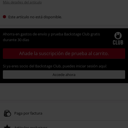
Más detalles del artículo
Este artículo no está disponible.
Ahorra en gastos de envío y prueba Backstage Club gratis
durante 30 días
Añade la suscripción de prueba al carrito.
Si ya eres socio del Backstage Club, puedes iniciar sesión aquí:
Accede ahora
Paga por factura
Artículos exclusivos