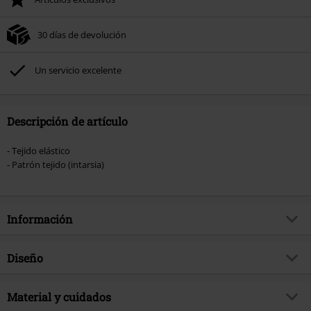
30 días de devolución
Un servicio excelente
Descripción de artículo
- Tejido elástico
- Patrón tejido (intarsia)
Información
Artículo no.
578401
Diseño
Título
Gengar Sherpa
Tipo de producto
Gorro
tema producto
Material y cuidados
Fan merch, Videojuegos,
Nintendo