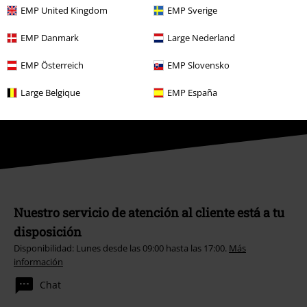
Suscripción
EMP United Kingdom
EMP Sverige
*Válido durante 4 semanas. Solo canjeable online. No combinable con
EMP Danmark
Large Nederland
otros códigos promocionales. El descuento será aplicado después de
introducir el código en el primer paso del proceso de compra. Libros,
EMP Österreich
EMP Slovensko
media (CD, DVD, LP, etc.), tickets, Rammstein, (Till) Lindemann, Die Ärzte,
Die Toten Hosen, Feine Sahne Fischfilet, Broilers, Böhse Onkelz, cheques-
Large Belgique
EMP España
regalo y artículos que incluyen una donación están excluidos de la
promoción.
Nuestro servicio de atención al cliente está a tu
disposición
Disponibilidad: Lunes desde las 09:00 hasta las 17:00.
Más
información
Chat