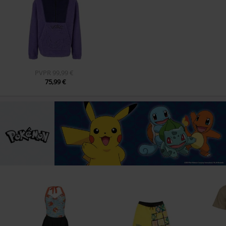
PVPR
99,99 €
75,99 €