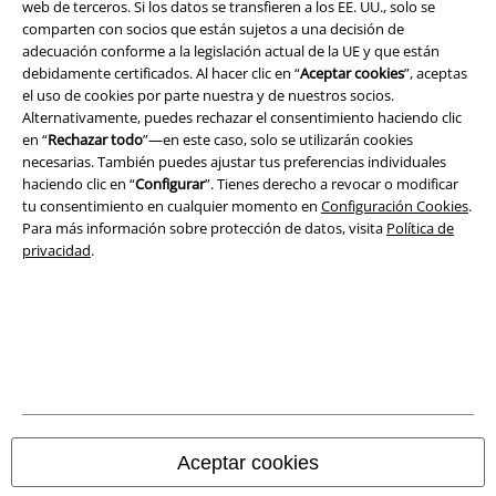
web de terceros. Si los datos se transfieren a los EE. UU., solo se
Términos y Condiciones
comparten con socios que están sujetos a una decisión de
adecuación conforme a la legislación actual de la UE y que están
debidamente certificados. Al hacer clic en “
Aceptar cookies
”, aceptas
Aviso Legal
el uso de cookies por parte nuestra y de nuestros socios.
Alternativamente, puedes rechazar el consentimiento haciendo clic
Ley protección de datos
en “
Rechazar todo
”—en este caso, solo se utilizarán cookies
necesarias. También puedes ajustar tus preferencias individuales
Eliminación de residuos y protección del medioambiente
haciendo clic en “
Configurar
”. Tienes derecho a revocar o modificar
tu consentimiento en cualquier momento en
Configuración Cookies
.
Declaración de Conformidad
Para más información sobre protección de datos, visita
Política de
privacidad
.
Información sobre accesibilidad
Configuración Cookies
Cancelar pedido
Todos los precios incluyen el IVA pero no los
gastos de transporte
© 1986-2026 E.M.P. Merchandising HGmbH
Aceptar cookies