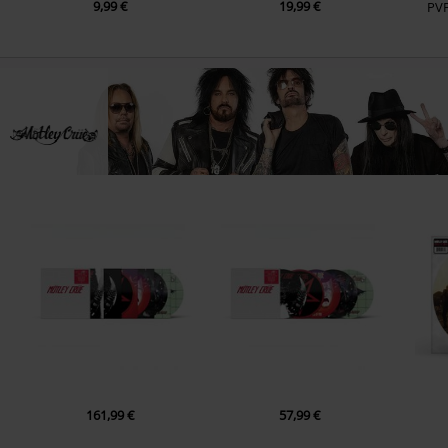
9,99 €
19,99 €
PV
161,99 €
57,99 €