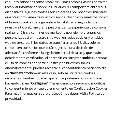
conjunto conocidas como “cookies”. Estas tecnologías nos permiten
recopilar información sobre los usuarios, su comportamiento y sus
dispositivos. Algunas cookies son colocadas por nosotros, mientras
que otras provienen de nuestros socios. Nosotros y nuestros socios
utilizamos cookies para garantizar la fiabilidad y seguridad de
nuestro sitio web, mejorar y personalizar tu experiencia de compra,
realizar análisis y con fines de marketing (por ejemplo, anuncios
personalizados) en nuestro sitio web, en redes sociales y en sitios
web de terceros. Si los datos se transfieren a los EE. UU., solo se
comparten con socios que están sujetos a una decisión de
adecuación conforme a la legislación actual de la UE y que están
debidamente certificados. Al hacer clic en “
Aceptar cookies
”, aceptas
el uso de cookies por parte nuestra y de nuestros socios.
Alternativamente, puedes rechazar el consentimiento haciendo clic
Legal
en “
Rechazar todo
”—en este caso, solo se utilizarán cookies
necesarias. También puedes ajustar tus preferencias individuales
Términos y Condiciones
haciendo clic en “
Configurar
”. Tienes derecho a revocar o modificar
tu consentimiento en cualquier momento en
Configuración Cookies
.
Aviso Legal
Para más información sobre protección de datos, visita
Política de
privacidad
.
Ley protección de datos