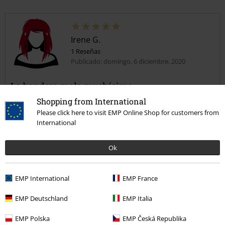
Irene G.
1 Reseñas
Publicado: domingo, 6 diciembre, 2020
La bandera mola muchísimo
Recomiendo totalmente este producto. Además la entrega ha sido
Shopping from International
antes de lo previsto. Así que 100% de satisfacción.
Please click here to visit EMP Online Shop for customers from
International
Ok
Reseña verificada
EMP International
EMP France
¿Te ha sido útil esta opinión?
EMP Deutschland
EMP Italia
EMP Polska
EMP Česká Republika