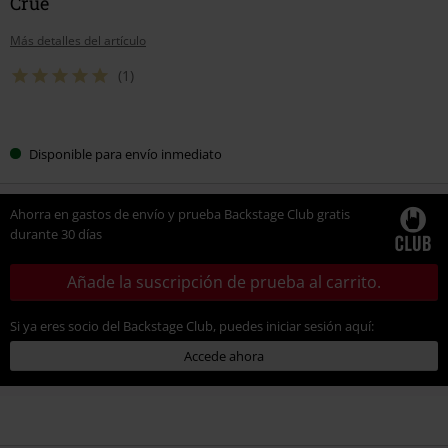
Crüe
Más detalles del artículo
(1)
Elige
Disponible para envío inmediato
tu
talla
Ahorra en gastos de envío y prueba Backstage Club gratis
durante 30 días
Añade la suscripción de prueba al carrito.
Si ya eres socio del Backstage Club, puedes iniciar sesión aquí:
Accede ahora