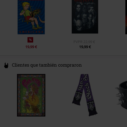
EUAR@ie.ia-net.com
%
PVPR
22,99 €
19,99 €
19,99 €
Clientes que también compraron