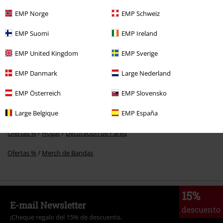
Comentario
EMP Norge
EMP Schweiz
EMP Suomi
EMP Ireland
EMP United Kingdom
EMP Sverige
Más categorías. Más opciones
EMP Danmark
Large Nederland
Band Merch
Pósters & Banderas
EMP Österreich
EMP Slovensko
Band Merch
Género
Hardrock
Enviar comentario
Large Belgique
EMP España
Band Merch
Género
Rock
Ofertas %
Hogar
Decoración de Pared
Ofertas %
Merch de Bandas
15%
E-mail Newsletter
descuento
¡Cheque regalo del 15% de descuento,