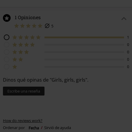
1 Opiniones
5
1
0
0
0
0
Dinos qué opinas de "Girls, girls, girls".
Escribe una reseña
How do reviews work?
Ordenar por
Fecha
Sirvió de ayuda