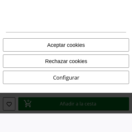
Eliminación de residuos y protección del medioambiente
Declaración de Conformidad
Información sobre accesibilidad
Configuración Cookies
Aceptar cookies
Cancelar pedido
Rechazar cookies
Todos los precios incluyen el IVA pero no los
gastos de transporte
© 1986-2026 E.M.P. Merchandising HGmbH
Configurar
Añadir a la cesta
Tiendas EMP online
EMP International
EMP France