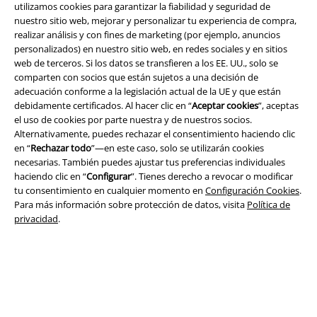
utilizamos cookies para garantizar la fiabilidad y seguridad de
nuestro sitio web, mejorar y personalizar tu experiencia de compra,
realizar análisis y con fines de marketing (por ejemplo, anuncios
personalizados) en nuestro sitio web, en redes sociales y en sitios
Legal
web de terceros. Si los datos se transfieren a los EE. UU., solo se
comparten con socios que están sujetos a una decisión de
Términos y Condiciones
adecuación conforme a la legislación actual de la UE y que están
debidamente certificados. Al hacer clic en “
Aceptar cookies
”, aceptas
Aviso Legal
el uso de cookies por parte nuestra y de nuestros socios.
Alternativamente, puedes rechazar el consentimiento haciendo clic
Ley protección de datos
en “
Rechazar todo
”—en este caso, solo se utilizarán cookies
necesarias. También puedes ajustar tus preferencias individuales
haciendo clic en “
Configurar
”. Tienes derecho a revocar o modificar
Eliminación de residuos y protección del medioambiente
tu consentimiento en cualquier momento en
Configuración Cookies
.
Para más información sobre protección de datos, visita
Política de
Declaración de Conformidad
privacidad
.
Información sobre accesibilidad
Configuración Cookies
Cancelar pedido