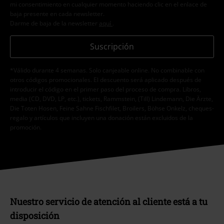
mi consentimiento en cualquier momento haciendo clic en el enlace de
baja presente en cada newsletter.
Darme de baja de la newsletter
aquí
.
Suscripción
*Válido durante 4 semanas. Solo canjeable online. No combinable con
otros códigos promocionales. El descuento será aplicado después de
introducir el código en el primer paso del proceso de compra. Libros,
media (CD, DVD, LP, etc.), tickets, Rammstein, (Till) Lindemann, Die Ärzte,
Die Toten Hosen, Feine Sahne Fischfilet, Broilers, Böhse Onkelz, cheques-
regalo y artículos que incluyen una donación están excluidos de la
promoción.
Nuestro servicio de atención al cliente está a tu
disposición