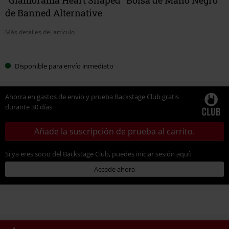
de Banned Alternative
Más detalles del artículo
Elige
Disponible para envío inmediato
tu
talla
Ahorra en gastos de envío y prueba Backstage Club gratis
durante 30 días
Añade la suscripción de prueba al carrito.
Si ya eres socio del Backstage Club, puedes iniciar sesión aquí:
Accede ahora