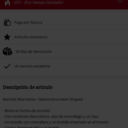
-10% - ¡Por tiempo limitado!
Código
FLASH
Copia el código
Válido hasta 8/11/26
Paga por factura
Solo online. Pedido mínimo 49,99 €.
Artículos exclusivos
Tras introducir el código, el descuento se deducirá automáticamente al final
del pedido.
30 días de devolución
No acumulable con otras promociones Códigos promocionales.. Quedan
excluidos de este descuento: libros, artículos multimedia, entradas,
Rammstein, (Till) Lindemann, Böhse Onkelz, Broilers, Die Ärzte, Die Toten
Un servicio excelente
Hosen, Metality, Funko Pop!, vales regalo y artículos que incluyan una
donación.
Descripción de artículo
Banned Alternative - Glamorama Heart Shaped
- Bolso en forma de corazón
- Con cordones decorativos, alas de murciélago y un lazo
- Un bolsillo con cremallera y un bolsillo insertado en el interior
- Correa desmontable y ajustable