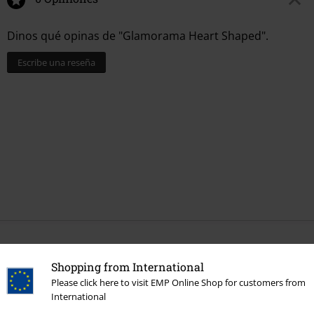
Dinos qué opinas de "Glamorama Heart Shaped".
Escribe una reseña
Más categorías. Más opciones
Shopping from International
Estilos
Básicos
Accesorios
Please click here to visit EMP Online Shop for customers from
International
Ropa & accesorios
Bolsos
Bolsos de Mano