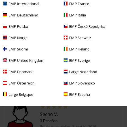
EMP International
EMP France
Slipknot!
Muy chula, buena tela y estampado. Ideal para el verano o incluso
Enviar comentario
EMP Deutschland
EMP Italia
ensayar, jeje.
EMP Polska
EMP Česká Republika
EMP Norge
EMP Schweiz
EMP Suomi
EMP Ireland
Reseña verificada
EMP United Kingdom
EMP Sverige
¿Te ha sido útil esta opinión?
EMP Danmark
Large Nederland
EMP Österreich
EMP Slovensko
Comentario
Large Belgique
EMP España
Secho V.
3 Reseñas
Publicado: martes, 2 agosto, 2016