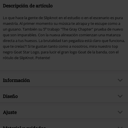
Descripción de artículo
Lo que hace la gente de Slipknot en el estudio o en el escenario es pura
maestría. Al primer momento su música te atrapa y te escupe como a
un gusano. También su 5º trabajo "The Gray Chapter" prueba de nuevo
que son imparables. Con la nueva alineación comienzan una matanza
directa a tus huesos. La brutalidad tan pegadiza está claro que funciona,
que te creías?! Si te gustan tanto como a nosotros, mira nuestro top
negro Goat Star Logo, para lucir el gran logo Goat de la banda, con el
rótulo de SlipKnot. Potente!
Información
Artículo no.
290767
Diseño
Título
Goat Star Logo
Tipo de producto
Top tirante ancho
Género Musical
Ajuste
Nu Metal
Patrón
Liso
tema producto
Merch Bandas, Terror, Bandas
Forma/Tops
Regular
Estampada
si