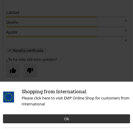
Calidad
4
Diseño
4
Ajuste
4
Reseña verificada
¿Te ha sido útil esta opinión?
Comentario
Shopping from International
Please click here to visit EMP Online Shop for customers from
International
Daniel u.
Ok
20 Reseñas
Publicado: lunes, 12 diciembre, 2016