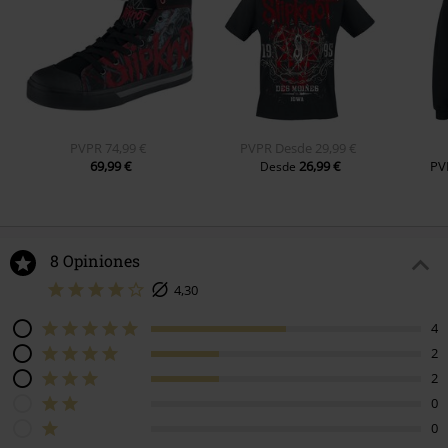
PVPR
74,99 €
PVPR
Desde
29,99 €
69,99 €
26,99 €
PV
Desde
8 Opiniones
4,30
4
2
2
0
0