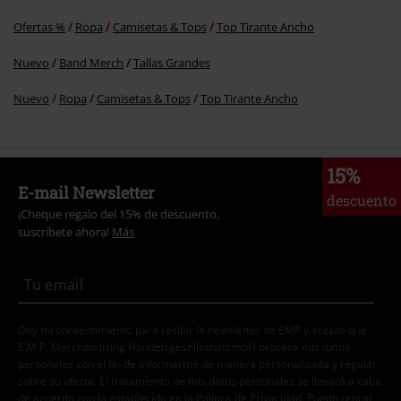
Ofertas %
Ropa
Camisetas & Tops
Top Tirante Ancho
Nuevo
Band Merch
Tallas Grandes
Nuevo
Ropa
Camisetas & Tops
Top Tirante Ancho
15%
E-mail Newsletter
descuento
¡Cheque regalo del 15% de descuento,
suscríbete ahora!
Más
Doy mi consentimiento para recibir la newsletter de EMP y acepto que
E.M.P. Merchandising Handelsgesellschaft mbH procese mis datos
personales con el fin de informarme de manera personalizada y regular
sobre su oferta. El tratamiento de mis datos personales se llevará a cabo
de acuerdo con lo establecido en la
Política de Privacidad
. Puedo retirar