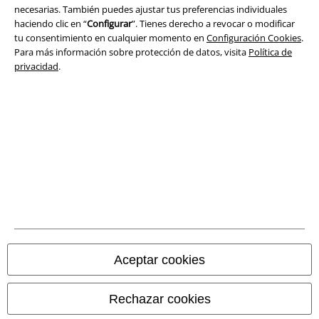
necesarias. También puedes ajustar tus preferencias individuales
haciendo clic en “
Configurar
”. Tienes derecho a revocar o modificar
tu consentimiento en cualquier momento en
Configuración Cookies
.
Para más información sobre protección de datos, visita
Política de
Legal
privacidad
.
Términos y Condiciones
Aviso Legal
Ley protección de datos
Eliminación de residuos y protección del medioambiente
Declaración de Conformidad
Información sobre accesibilidad
Aceptar cookies
Configuración Cookies
Rechazar cookies
Cancelar pedido