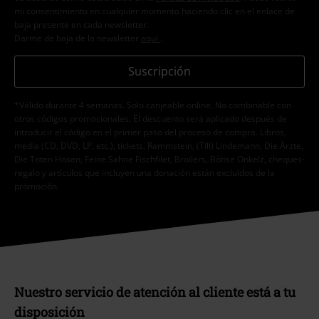
mi consentimiento en cualquier momento haciendo clic en el enlace de
baja presente en cada newsletter.
Darme de baja de la newsletter
aquí
.
Suscripción
*Válido durante 4 semanas. Solo canjeable online. No combinable con
otros códigos promocionales. El descuento será aplicado después de
introducir el código en el primer paso del proceso de compra. Libros,
media (CD, DVD, LP, etc.), tickets, Rammstein, (Till) Lindemann, Die Ärzte,
Die Toten Hosen, Feine Sahne Fischfilet, Broilers, Böhse Onkelz, cheques-
regalo y artículos que incluyen una donación están excluidos de la
promoción.
Nuestro servicio de atención al cliente está a tu
disposición