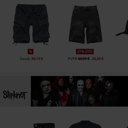
%
41% DTO
39,19 €
PVPR
44,99 €
26,39 €
Desde