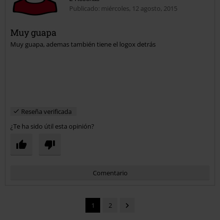
Publicado: miércoles, 12 agosto, 2015
Muy guapa
Muy guapa, ademas también tiene el logox detrás
Enviar comentario
Reseña verificada
¿Te ha sido útil esta opinión?
Comentario
1
2