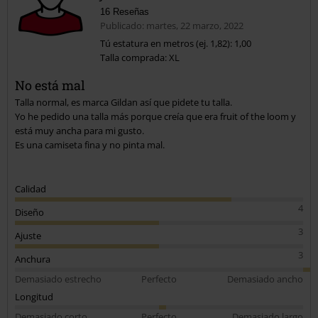
16 Reseñas
Publicado: martes, 22 marzo, 2022
Tú estatura en metros (ej. 1,82): 1,00
Talla comprada: XL
No está mal
Talla normal, es marca Gildan así que pidete tu talla.
Yo he pedido una talla más porque creía que era fruit of the loom y
está muy ancha para mi gusto.
Es una camiseta fina y no pinta mal.
Calidad
4
Diseño
3
Ajuste
3
Anchura
Demasiado estrecho
Perfecto
Demasiado ancho
Longitud
Demasiado corto
Perfecto
Demasiado largo