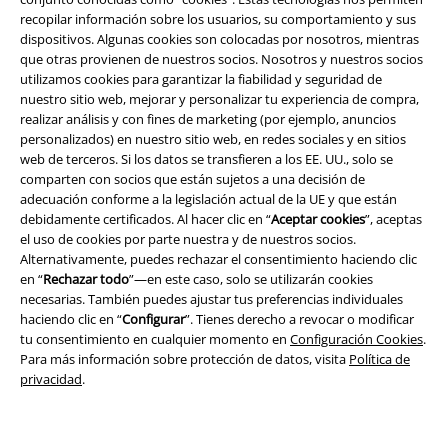
recopilar información sobre los usuarios, su comportamiento y sus
dispositivos. Algunas cookies son colocadas por nosotros, mientras
que otras provienen de nuestros socios. Nosotros y nuestros socios
utilizamos cookies para garantizar la fiabilidad y seguridad de
nuestro sitio web, mejorar y personalizar tu experiencia de compra,
realizar análisis y con fines de marketing (por ejemplo, anuncios
Legal
personalizados) en nuestro sitio web, en redes sociales y en sitios
web de terceros. Si los datos se transfieren a los EE. UU., solo se
Términos y Condiciones
comparten con socios que están sujetos a una decisión de
adecuación conforme a la legislación actual de la UE y que están
Aviso Legal
debidamente certificados. Al hacer clic en “
Aceptar cookies
”, aceptas
el uso de cookies por parte nuestra y de nuestros socios.
Ley protección de datos
Alternativamente, puedes rechazar el consentimiento haciendo clic
en “
Rechazar todo
”—en este caso, solo se utilizarán cookies
Eliminación de residuos y protección del medioambiente
necesarias. También puedes ajustar tus preferencias individuales
haciendo clic en “
Configurar
”. Tienes derecho a revocar o modificar
tu consentimiento en cualquier momento en
Configuración Cookies
.
Declaración de Conformidad
Para más información sobre protección de datos, visita
Política de
privacidad
.
Información sobre accesibilidad
Configuración Cookies