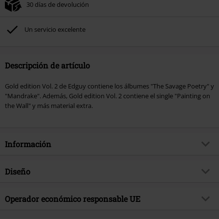
30 días de devolución
Un servicio excelente
Descripción de artículo
Gold edition Vol. 2 de Edguy contiene los álbumes "The Savage Poetry" y
"Mandrake". Además, Gold edition Vol. 2 contiene el single "Painting on
the Wall" y más material extra.
Información
Artículo no.
175573
Diseño
Título
Gold edition Vol. 2
Tipo de producto
CD
Género Musical
Operador económico responsable UE
Speed Metal
Media - Formato 1-3
3-CD
Edición
Edición Especial
Virgin Music Group BV