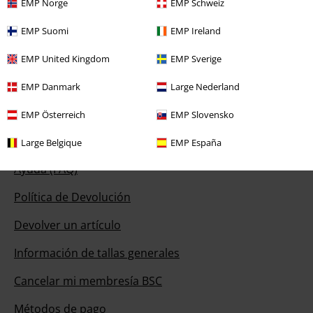
Nuestro servicio de atención al cliente está a tu
EMP Norge
EMP Schweiz
disposición
EMP Suomi
EMP Ireland
Disponibilidad: Lunes desde las 09:00 hasta las 17:00.
Más
información
EMP United Kingdom
EMP Sverige
Chat
EMP Danmark
Large Nederland
EMP Österreich
EMP Slovensko
Servicio Atención al Cliente
Large Belgique
EMP España
Ayuda (FAQ)
Política de Devolución
Devolver un artículo
Información de tallas generales
Cancelar mi membresía BSC
Métodos de pago