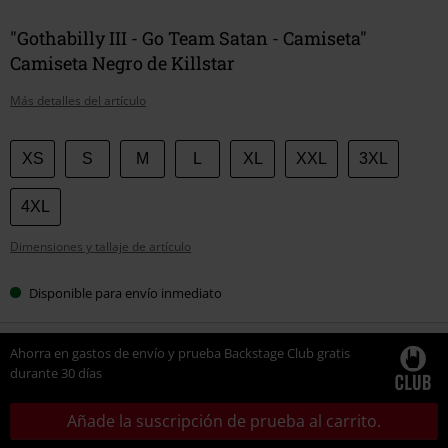
"Gothabilly III - Go Team Satan - Camiseta"
Camiseta Negro de Killstar
Más detalles del artículo
Elige
XS
S
M
L
XL
XXL
3XL
tu
talla
4XL
Dimensiones y tallaje de artículo
Disponible para envío inmediato
Ahorra en gastos de envío y prueba Backstage Club gratis
durante 30 días
Añade la suscripción de prueba al carrito.