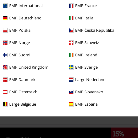
EMP International
EMP France
%
EMP Deutschland
EMP Italia
21,59 €
EMP Polska
EMP Česká Republika
EMP Norge
EMP Schweiz
Más categorías. Más opciones
EMP Suomi
EMP Ireland
Ropa
Camisetas & Tops
Camisetas
EMP United Kingdom
EMP Sverige
Ropa & accesorios
Tops
Camisetas
EMP Danmark
Large Nederland
Tallas Grandes
Camisetas & Tops
Camisetas
EMP Österreich
EMP Slovensko
Estilos
Ropa negra
Camisetas negras
Large Belgique
EMP España
Estilos
Rockwear
Rockwear Hombre
15%