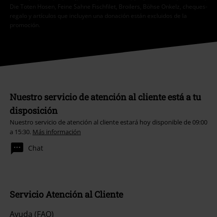
Die Toten Hosen, Feine Sahne Fischfilet, Broilers, Böhse Onkelz, cheques-
regalo y artículos que incluyen una donación están excluidos de la
promoción.
Nuestro servicio de atención al cliente está a tu
disposición
Nuestro servicio de atención al cliente estará hoy disponible de 09:00
a 15:30.
Más información
Chat
Servicio Atención al Cliente
Ayuda (FAQ)