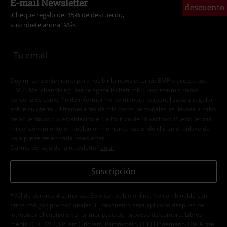
E-mail Newsletter
descuento
¡Cheque regalo del 15% de descuento,
suscríbete ahora!
Más
Doy mi consentimiento para recibir la newsletter de EMP y acepto que
E.M.P. Merchandising Handelsgesellschaft mbH procese mis datos
personales con el fin de informarme de manera personalizada y regular
sobre su oferta. El tratamiento de mis datos personales se llevará a cabo
de acuerdo con lo establecido en la
Política de Privacidad
. Puedo retirar
mi consentimiento en cualquier momento haciendo clic en el enlace de
baja presente en cada newsletter.
Darme de baja de la newsletter
aquí
.
Suscripción
*Válido durante 4 semanas. Solo canjeable online. No combinable con
otros códigos promocionales. El descuento será aplicado después de
introducir el código en el primer paso del proceso de compra. Libros,
media (CD, DVD, LP, etc.), tickets, Rammstein, (Till) Lindemann, Die Ärzte,