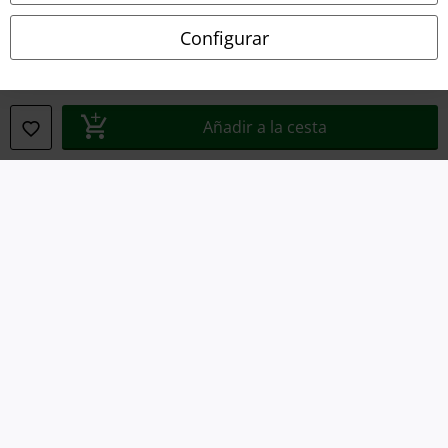
Ley protección de datos
Configurar
Eliminación de residuos y protección del medioambiente
Declaración de Conformidad
Añadir a la cesta
Información sobre accesibilidad
Configuración Cookies
Cancelar pedido
Todos los precios incluyen el IVA pero no los
gastos de transporte
© 1986-2026 E.M.P. Merchandising HGmbH
Tiendas EMP online