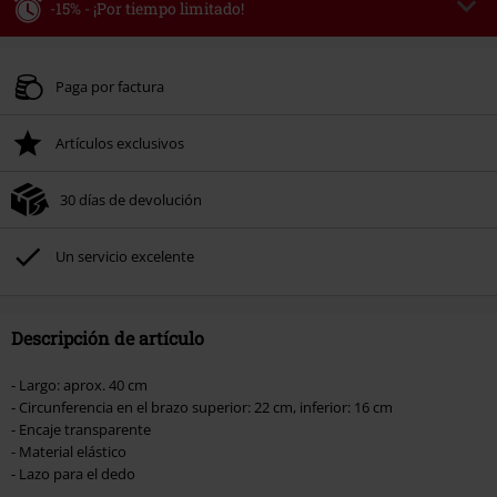
-15% - ¡Por tiempo limitado!
Código
WEEKEND
Copia el código
Válido hasta 8/9/26
Paga por factura
Solo online. Pedido mínimo 49,99 €.
Artículos exclusivos
Tras introducir el código, el descuento se deducirá automáticamente al final
del pedido.
30 días de devolución
No acumulable con otras promociones Códigos promocionales.. Quedan
excluidos de este descuento: libros, artículos multimedia, entradas,
Rammstein, (Till) Lindemann, Böhse Onkelz, Broilers, Die Ärzte, Die Toten
Un servicio excelente
Hosen, Metality, Funko Pop!, vales regalo y artículos que incluyan una
donación.
Descripción de artículo
- Largo: aprox. 40 cm
- Circunferencia en el brazo superior: 22 cm, inferior: 16 cm
- Encaje transparente
- Material elástico
- Lazo para el dedo