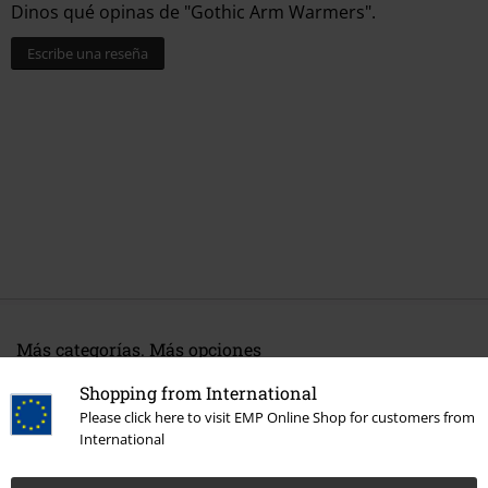
Dinos qué opinas de "Gothic Arm Warmers".
Escribe una reseña
Más categorías. Más opciones
Estilos
Punk
Accesorios
Shopping from International
Please click here to visit EMP Online Shop for customers from
Marcas Ropa
Sinister Gothic
International
Estilos
Ideas de regalo
Mujer