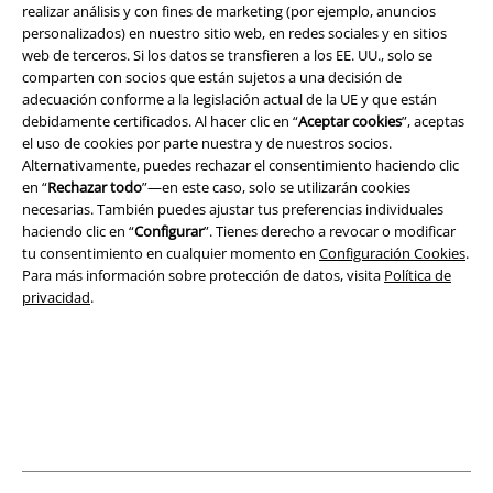
realizar análisis y con fines de marketing (por ejemplo, anuncios
personalizados) en nuestro sitio web, en redes sociales y en sitios
Legal
web de terceros. Si los datos se transfieren a los EE. UU., solo se
comparten con socios que están sujetos a una decisión de
Términos y Condiciones
adecuación conforme a la legislación actual de la UE y que están
debidamente certificados. Al hacer clic en “
Aceptar cookies
”, aceptas
Aviso Legal
el uso de cookies por parte nuestra y de nuestros socios.
Alternativamente, puedes rechazar el consentimiento haciendo clic
Ley protección de datos
en “
Rechazar todo
”—en este caso, solo se utilizarán cookies
necesarias. También puedes ajustar tus preferencias individuales
haciendo clic en “
Configurar
”. Tienes derecho a revocar o modificar
Eliminación de residuos y protección del medioambiente
tu consentimiento en cualquier momento en
Configuración Cookies
.
Para más información sobre protección de datos, visita
Política de
Declaración de Conformidad
privacidad
.
Información sobre accesibilidad
Configuración Cookies
Cancelar pedido
Todos los precios incluyen el IVA pero no los
gastos de transporte