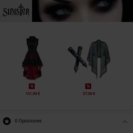
%
%
151,99 €
57,99 €
0 Opiniones