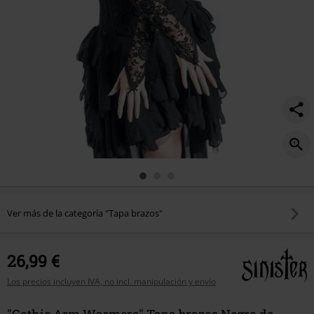
Ver más de la categoría "Tapa brazos"
26,99 €
Los precios incluyen IVA, no incl. manipulación y envío
"Gothic Arm Warmers" Tapa brazos Negro de