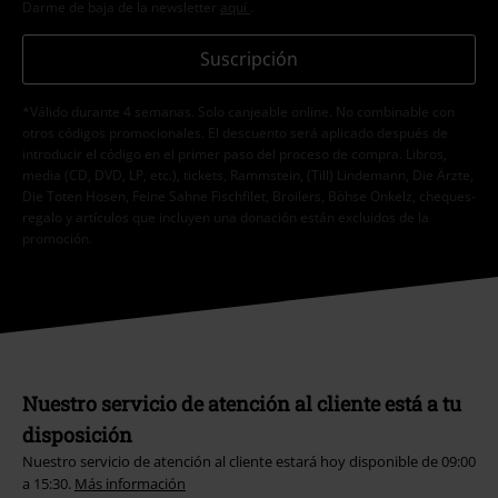
Darme de baja de la newsletter
aquí
.
Suscripción
*Válido durante 4 semanas. Solo canjeable online. No combinable con
otros códigos promocionales. El descuento será aplicado después de
introducir el código en el primer paso del proceso de compra. Libros,
media (CD, DVD, LP, etc.), tickets, Rammstein, (Till) Lindemann, Die Ärzte,
Die Toten Hosen, Feine Sahne Fischfilet, Broilers, Böhse Onkelz, cheques-
regalo y artículos que incluyen una donación están excluidos de la
promoción.
Nuestro servicio de atención al cliente está a tu
disposición
Nuestro servicio de atención al cliente estará hoy disponible de 09:00
a 15:30.
Más información