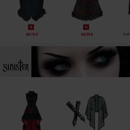
%
%
43,19 €
64,59 €
PVP