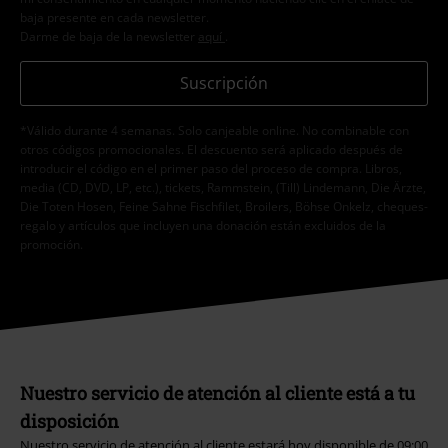
baja presente en cada newsletter.
Darme de baja de la newsletter
aquí
.
Suscripción
*Válido durante 4 semanas. Solo canjeable online. No combinable con
otros códigos promocionales. El descuento será aplicado después de
introducir el código en el primer paso del proceso de compra. Libros,
media (CD, DVD, LP, etc.), tickets, Rammstein, (Till) Lindemann, Die Ärzte,
Die Toten Hosen, Feine Sahne Fischfilet, Broilers, Böhse Onkelz, cheques-
regalo y artículos que incluyen una donación están excluidos de la
promoción.
Nuestro servicio de atención al cliente está a tu
disposición
Nuestro servicio de atención al cliente estará hoy disponible de 09:00