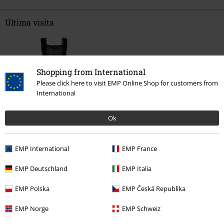
Última visita
Shopping from International
Please click here to visit EMP Online Shop for customers from
International
Ok
%
89,99 €
EMP International
EMP France
EMP Deutschland
EMP Italia
Más categorías. Más opciones
EMP Polska
EMP Česká Republika
Ropa
Vestidos
Vestidos Cortos
EMP Norge
EMP Schweiz
Ropa & accesorios
Una pieza
Vestidos