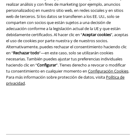
realizar análisis y con fines de marketing (por ejemplo, anuncios
personalizados) en nuestro sitio web, en redes sociales y en sitios
web de terceros. Si los datos se transfieren a los EE. UU., solo se
Legal
comparten con socios que están sujetos a una decisión de
adecuación conforme a la legislación actual de la UE y que están
Términos y Condiciones
debidamente certificados. Al hacer clic en “
Aceptar cookies
”, aceptas
el uso de cookies por parte nuestra y de nuestros socios.
Aviso Legal
Alternativamente, puedes rechazar el consentimiento haciendo clic
en “
Rechazar todo
”—en este caso, solo se utilizarán cookies
necesarias. También puedes ajustar tus preferencias individuales
Ley protección de datos
haciendo clic en “
Configurar
”. Tienes derecho a revocar o modificar
tu consentimiento en cualquier momento en
Configuración Cookies
.
Eliminación de residuos y protección del medioambiente
Para más información sobre protección de datos, visita
Política de
privacidad
.
Declaración de Conformidad
Información sobre accesibilidad
Configuración Cookies
Cancelar pedido