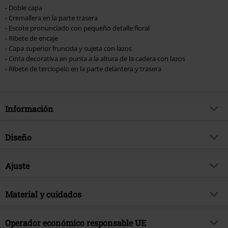
- Doble capa
- Cremallera en la parte trasera
- Escote pronunciado con pequeño detalle floral
- Ribete de encaje
- Capa superior fruncida y sujeta con lazos
- Cinta decorativa en punta a la altura de la cadera con lazos
- Ribete de terciopelo en la parte delantera y trasera
Información
Artículo no.
583933
Diseño
Título
Gothic Mini
Tipo de producto
Vestido Corto
Brand
Ajuste
Sinister Gothic
Patrón
Liso
tema producto
Look Gótico, Vestido de noche
Largo (de la ropa)
Corto
Detalles
Material y cuidados
Con encaje, Bordado, Lazo(s)
Fecha de lanzamiento
10/8/25
decorativo(s), Inserto de malla,
Sexo
Mujer
Pliegue
Material Externo
100% poliéster
Operador económico responsable UE