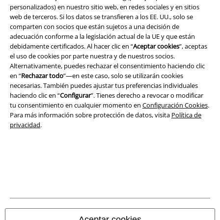
Legal
personalizados) en nuestro sitio web, en redes sociales y en sitios
web de terceros. Si los datos se transfieren a los EE. UU., solo se
Términos y Condiciones
comparten con socios que están sujetos a una decisión de
adecuación conforme a la legislación actual de la UE y que están
debidamente certificados. Al hacer clic en “
Aceptar cookies
”, aceptas
Aviso Legal
el uso de cookies por parte nuestra y de nuestros socios.
Alternativamente, puedes rechazar el consentimiento haciendo clic
Ley protección de datos
en “
Rechazar todo
”—en este caso, solo se utilizarán cookies
necesarias. También puedes ajustar tus preferencias individuales
Eliminación de residuos y protección del medioambiente
haciendo clic en “
Configurar
”. Tienes derecho a revocar o modificar
tu consentimiento en cualquier momento en
Configuración Cookies
.
Declaración de Conformidad
Para más información sobre protección de datos, visita
Política de
privacidad
.
Información sobre accesibilidad
Configuración Cookies
Cancelar pedido
Todos los precios incluyen el IVA pero no los
gastos de transporte
© 1986-2026 E.M.P. Merchandising HGmbH
Aceptar cookies