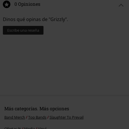
0 Opiniones
Dinos qué opinas de "Grizzly".
Escribe una reseña
Más categorías. Más opciones
Band Merch
Top Bands
Slaughter To Prevail
Ofertas %
Media
Vinyl