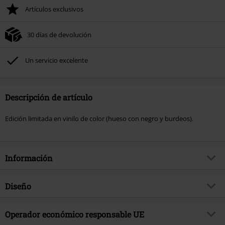
Artículos exclusivos
30 días de devolución
Un servicio excelente
Descripción de artículo
Edición limitada en vinilo de color (hueso con negro y burdeos).
Información
Artículo no.
587817
Diseño
Título
Grizzly
Tipo de producto
LP
Género Musical
Operador económico responsable UE
Deathcore