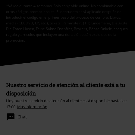
*Válido durante 4 semanas. Solo canjeable online. No combinable con
otros códigos promocionales. El descuento será aplicado después de
introducir el código en el primer paso del proceso de compra. Libros,
media (CD, DVD, LP, etc.), tickets, Rammstein, (Till) Lindemann, Die Ärzte,
Die Toten Hosen, Feine Sahne Fischfilet, Broilers, Böhse Onkelz, cheques-
regalo y artículos que incluyen una donación están excluidos de la
promoción.
Nuestro servicio de atención al cliente está a tu
disposición
Hoy nuestro servicio de atención al cliente está disponible hasta las:
17:00.
Más información
Chat