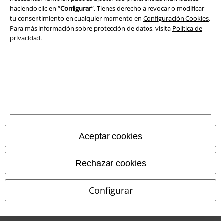
haciendo clic en “
Configurar
”. Tienes derecho a revocar o modificar
tu consentimiento en cualquier momento en
Configuración Cookies
.
Aviso Legal
Para más información sobre protección de datos, visita
Política de
privacidad
.
Ley protección de datos
Eliminación de residuos y protección del medioambiente
Declaración de Conformidad
Información sobre accesibilidad
Configuración Cookies
Aceptar cookies
Cancelar pedido
Rechazar cookies
Todos los precios incluyen el IVA pero no los
gastos de transporte
© 1986-2026 E.M.P. Merchandising HGmbH
Configurar