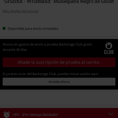
"Grucifix - Wristband" Muñequera Negro de Ghost
Más detalles del artículo
Elige
Disponible para envío inmediato
tu
talla
Ahorra en gastos de envío y prueba Backstage Club gratis
durante 30 días
Añade la suscripción de prueba al carrito.
Si ya eres socio del Backstage Club, puedes iniciar sesión aquí:
Accede ahora
-15% - ¡Por tiempo limitado!