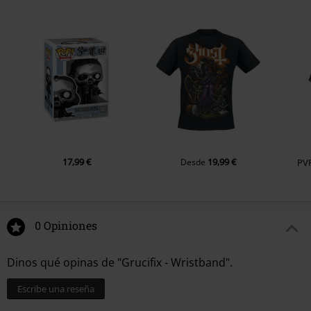
17,99 €
19,99 €
Desde
PV
0 Opiniones
Dinos qué opinas de "Grucifix - Wristband".
Escribe una reseña