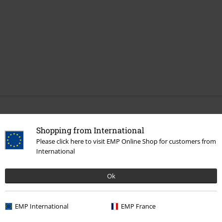
Más categorías. Más opciones
Shopping from International
Band Merch
Joyería
Please click here to visit EMP Online Shop for customers from
International
Accesorios
Joyería
Muñequeras
Ofertas %
Mujer
Joyería
Ok
Ofertas %
Merch de Bandas
Joyería
EMP International
EMP France
Band Merch
Género