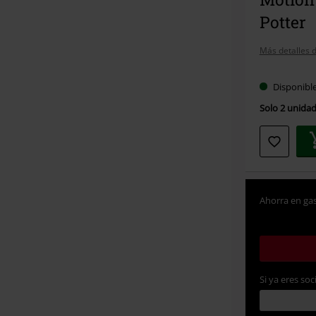
Potter
Más detalles d
Disponibl
Solo 2 unidad
Ahorra en gas
Si ya eres soc