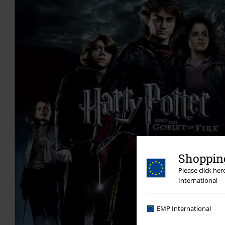
Shopping
Please click he
International
EMP International