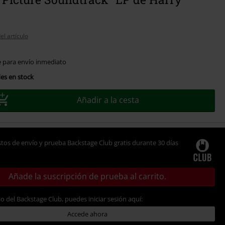
el artículo
e para envío inmediato
es en stock
Añadir a la cesta
tos de envío y prueba Backstage Club gratis durante 30 días
Añade la suscripción de prueba al carrito.
io del Backstage Club, puedes iniciar sesión aquí:
Accede ahora