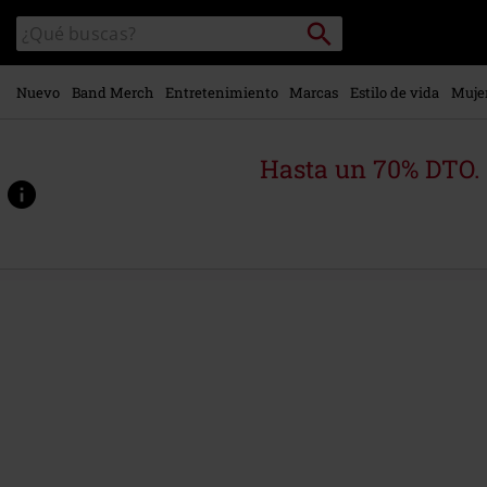
Ir al
Buscar
Buscar
contenido
en
principal
el
catálogo
Nuevo
Band Merch
Entretenimiento
Marcas
Estilo de vida
Muje
Hasta un 70% DTO.
https://www.emp-
online.es/p/harry-
potter-
and-
the-
goblet-
of-
fire-
-
-