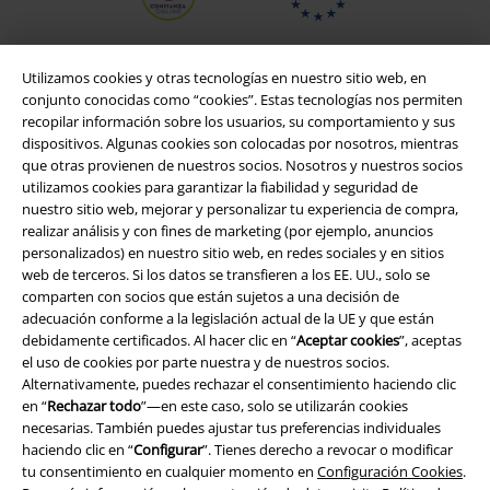
Utilizamos cookies y otras tecnologías en nuestro sitio web, en
conjunto conocidas como “cookies”. Estas tecnologías nos permiten
recopilar información sobre los usuarios, su comportamiento y sus
dispositivos. Algunas cookies son colocadas por nosotros, mientras
que otras provienen de nuestros socios. Nosotros y nuestros socios
utilizamos cookies para garantizar la fiabilidad y seguridad de
nuestro sitio web, mejorar y personalizar tu experiencia de compra,
realizar análisis y con fines de marketing (por ejemplo, anuncios
personalizados) en nuestro sitio web, en redes sociales y en sitios
Legal
web de terceros. Si los datos se transfieren a los EE. UU., solo se
comparten con socios que están sujetos a una decisión de
Términos y Condiciones
adecuación conforme a la legislación actual de la UE y que están
debidamente certificados. Al hacer clic en “
Aceptar cookies
”, aceptas
Aviso Legal
el uso de cookies por parte nuestra y de nuestros socios.
Alternativamente, puedes rechazar el consentimiento haciendo clic
Ley protección de datos
en “
Rechazar todo
”—en este caso, solo se utilizarán cookies
necesarias. También puedes ajustar tus preferencias individuales
Eliminación de residuos y protección del medioambiente
haciendo clic en “
Configurar
”. Tienes derecho a revocar o modificar
tu consentimiento en cualquier momento en
Configuración Cookies
.