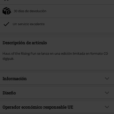
30 días de devolución
Un servicio excelente
Descripción de artículo
Haus of the Rising Fun se lanza en una edición limitada en formato CD
digipak.
Información
Artículo no.
595100
Diseño
Título
Haus of the rising Fun
Tipo de producto
CD
Género Musical
Operador económico responsable UE
Heavy Metal
Media - Formato 1-3
CD