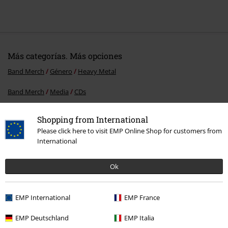
Más categorías. Más opciones
Band Merch
Género
Heavy Metal
Band Merch
Media
CDs
Ofertas %
Media
CDs
Shopping from International
Please click here to visit EMP Online Shop for customers from
Band Merch
Top Bands
J.B.O.
International
Ok
15%
E-mail Newsletter
descuento
EMP International
EMP France
¡Cheque regalo del 15% de descuento,
suscríbete ahora!
Más
EMP Deutschland
EMP Italia