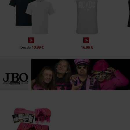
12.
Woke On The Smater
13.
Mein Arsch
%
%
10,99 €
16,99 €
Desde