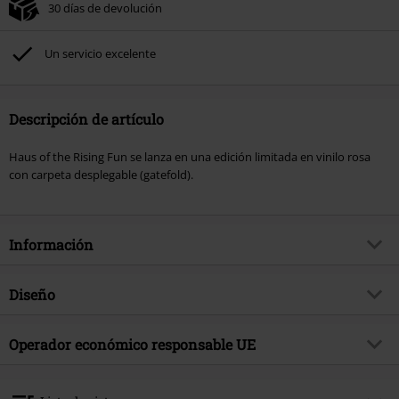
30 días de devolución
Un servicio excelente
Descripción de artículo
Haus of the Rising Fun se lanza en una edición limitada en vinilo rosa
con carpeta desplegable (gatefold).
Información
Artículo no.
595106
Diseño
Título
Haus of the rising Fun
Tipo de producto
LP
Género Musical
Operador económico responsable UE
Heavy Metal
Media - Formato 1-3
LP
tema producto
Bandas
Warner Music Group Germany Holding GmbH
Alter Wandrahm 14
Banda
J.B.O.