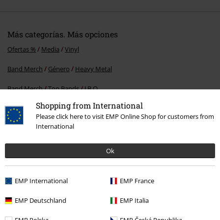
Más categorías. Más opciones
Ofertas %
Media
Vinyl
Band Merch
Género
Heavy Metal
Band Merch
Top Bands
J.B.O.
Shopping from International
Band Merch
Media
Vinilo
Please click here to visit EMP Online Shop for customers from
International
15%
Ok
E-mail Newsletter
descuento
¡Cheque regalo del 15% de descuento,
EMP International
EMP France
suscríbete ahora!
Más
EMP Deutschland
EMP Italia