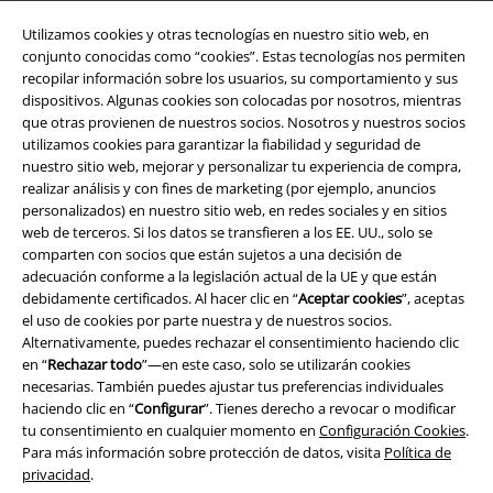
Utilizamos cookies y otras tecnologías en nuestro sitio web, en
conjunto conocidas como “cookies”. Estas tecnologías nos permiten
recopilar información sobre los usuarios, su comportamiento y sus
dispositivos. Algunas cookies son colocadas por nosotros, mientras
que otras provienen de nuestros socios. Nosotros y nuestros socios
utilizamos cookies para garantizar la fiabilidad y seguridad de
nuestro sitio web, mejorar y personalizar tu experiencia de compra,
realizar análisis y con fines de marketing (por ejemplo, anuncios
personalizados) en nuestro sitio web, en redes sociales y en sitios
Legal
web de terceros. Si los datos se transfieren a los EE. UU., solo se
comparten con socios que están sujetos a una decisión de
Términos y Condiciones
adecuación conforme a la legislación actual de la UE y que están
debidamente certificados. Al hacer clic en “
Aceptar cookies
”, aceptas
Aviso Legal
el uso de cookies por parte nuestra y de nuestros socios.
Alternativamente, puedes rechazar el consentimiento haciendo clic
Ley protección de datos
en “
Rechazar todo
”—en este caso, solo se utilizarán cookies
necesarias. También puedes ajustar tus preferencias individuales
Eliminación de residuos y protección del medioambiente
haciendo clic en “
Configurar
”. Tienes derecho a revocar o modificar
tu consentimiento en cualquier momento en
Configuración Cookies
.
Para más información sobre protección de datos, visita
Política de
Declaración de Conformidad
privacidad
.