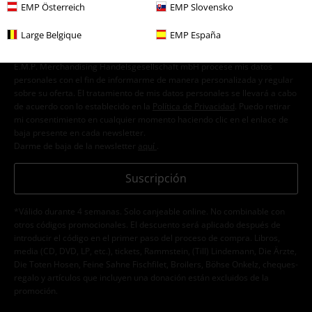
EMP Österreich
EMP Slovensko
Large Belgique
EMP España
Doy mi consentimiento para recibir la newsletter de EMP y acepto que
E.M.P. Merchandising Handelsgesellschaft mbH procese mis datos
personales con el fin de informarme de manera personalizada y regular
sobre su oferta. El tratamiento de mis datos personales se llevará a cabo
de acuerdo con lo establecido en la
Política de Privacidad
. Puedo retirar
mi consentimiento en cualquier momento haciendo clic en el enlace de
baja presente en cada newsletter.
Darme de baja de la newsletter
aquí
.
Suscripción
*Válido durante 4 semanas. Solo canjeable online. No combinable con
otros códigos promocionales. El descuento será aplicado después de
introducir el código en el primer paso del proceso de compra. Libros,
media (CD, DVD, LP, etc.), tickets, Rammstein, (Till) Lindemann, Die Ärzte,
Die Toten Hosen, Feine Sahne Fischfilet, Broilers, Böhse Onkelz, cheques-
regalo y artículos que incluyen una donación están excluidos de la
promoción.