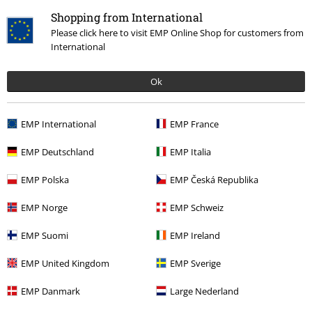
Shopping from International
Please click here to visit EMP Online Shop for customers from
International
Más categorías. Más opciones
Películas & TV
Disney
Películas & TV
Marvel
Avengers
Cocina
Ok
Estilos
Ideas de regalo
Nerds de cine
EMP International
EMP France
Películas & TV
Películas & TV
Películas
EMP Deutschland
EMP Italia
Películas & TV
Disney
Películas & TV
Marvel
Iron Man
EMP Polska
EMP Česká Republika
Ofertas %
Películas & TV
Superhéroes Marvel
EMP Norge
EMP Schweiz
EMP Suomi
EMP Ireland
15%
E-mail Newsletter
EMP United Kingdom
EMP Sverige
descuento
¡Cheque regalo del 15% de descuento,
suscríbete ahora!
Más
EMP Danmark
Large Nederland