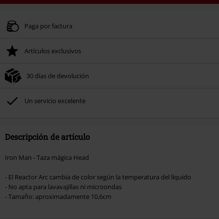
Código
WEEKEND
Copia el código
Válido hasta 8/9/26
Paga por factura
Solo online. Pedido mínimo 49,99 €.
Artículos exclusivos
Tras introducir el código, el descuento se deducirá automáticamente al final
del pedido.
30 días de devolución
No acumulable con otras promociones Códigos promocionales.. Quedan
excluidos de este descuento: libros, artículos multimedia, entradas,
Rammstein, (Till) Lindemann, Böhse Onkelz, Broilers, Die Ärzte, Die Toten
Un servicio excelente
Hosen, Metality, Funko Pop!, vales regalo y artículos que incluyan una
donación.
Descripción de artículo
Iron Man - Taza mágica Head
- El Reactor Arc cambia de color según la temperatura del líquido
- No apta para lavavajillas ni microondas
- Tamaño: aproximadamente 10,6cm