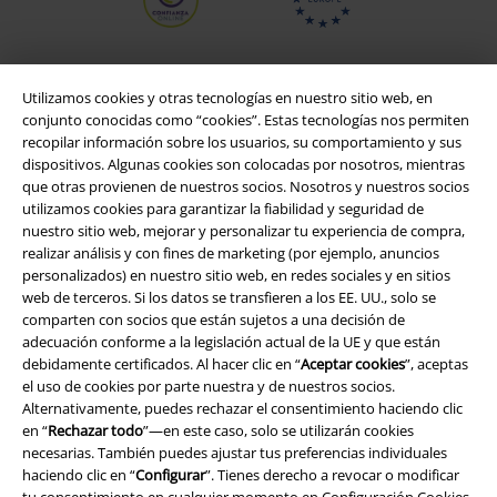
Utilizamos cookies y otras tecnologías en nuestro sitio web, en
conjunto conocidas como “cookies”. Estas tecnologías nos permiten
recopilar información sobre los usuarios, su comportamiento y sus
dispositivos. Algunas cookies son colocadas por nosotros, mientras
que otras provienen de nuestros socios. Nosotros y nuestros socios
utilizamos cookies para garantizar la fiabilidad y seguridad de
nuestro sitio web, mejorar y personalizar tu experiencia de compra,
realizar análisis y con fines de marketing (por ejemplo, anuncios
Legal
personalizados) en nuestro sitio web, en redes sociales y en sitios
web de terceros. Si los datos se transfieren a los EE. UU., solo se
Términos y Condiciones
comparten con socios que están sujetos a una decisión de
adecuación conforme a la legislación actual de la UE y que están
Aviso Legal
debidamente certificados. Al hacer clic en “
Aceptar cookies
”, aceptas
el uso de cookies por parte nuestra y de nuestros socios.
Ley protección de datos
Alternativamente, puedes rechazar el consentimiento haciendo clic
en “
Rechazar todo
”—en este caso, solo se utilizarán cookies
necesarias. También puedes ajustar tus preferencias individuales
Eliminación de residuos y protección del medioambiente
haciendo clic en “
Configurar
”. Tienes derecho a revocar o modificar