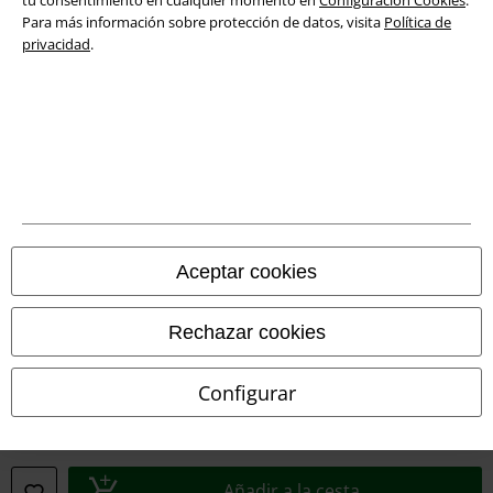
tu consentimiento en cualquier momento en
Configuración Cookies
.
Declaración de Conformidad
Para más información sobre protección de datos, visita
Política de
privacidad
.
Información sobre accesibilidad
Configuración Cookies
Cancelar pedido
Todos los precios incluyen el IVA pero no los
gastos de transporte
© 1986-2026 E.M.P. Merchandising HGmbH
Aceptar cookies
Rechazar cookies
Tiendas EMP online
Configurar
EMP International
EMP France
EMP Deutschland
Añadir a la cesta