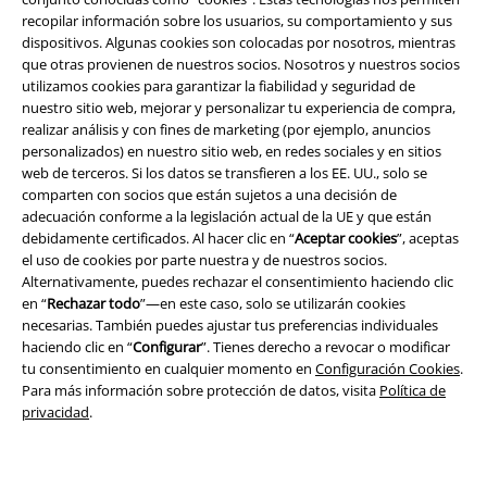
recopilar información sobre los usuarios, su comportamiento y sus
dispositivos. Algunas cookies son colocadas por nosotros, mientras
que otras provienen de nuestros socios. Nosotros y nuestros socios
utilizamos cookies para garantizar la fiabilidad y seguridad de
nuestro sitio web, mejorar y personalizar tu experiencia de compra,
realizar análisis y con fines de marketing (por ejemplo, anuncios
personalizados) en nuestro sitio web, en redes sociales y en sitios
Legal
web de terceros. Si los datos se transfieren a los EE. UU., solo se
comparten con socios que están sujetos a una decisión de
Términos y Condiciones
adecuación conforme a la legislación actual de la UE y que están
debidamente certificados. Al hacer clic en “
Aceptar cookies
”, aceptas
Aviso Legal
el uso de cookies por parte nuestra y de nuestros socios.
Alternativamente, puedes rechazar el consentimiento haciendo clic
Ley protección de datos
en “
Rechazar todo
”—en este caso, solo se utilizarán cookies
necesarias. También puedes ajustar tus preferencias individuales
haciendo clic en “
Configurar
”. Tienes derecho a revocar o modificar
Eliminación de residuos y protección del medioambiente
tu consentimiento en cualquier momento en
Configuración Cookies
.
Para más información sobre protección de datos, visita
Política de
Declaración de Conformidad
privacidad
.
Información sobre accesibilidad