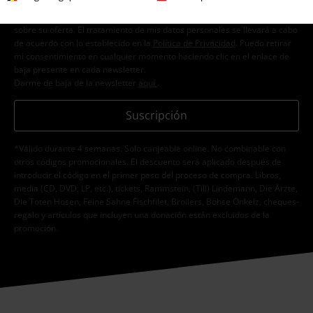
E.M.P. Merchandising Handelsgesellschaft mbH procese mis datos
personales con el fin de informarme de manera personalizada y regular
sobre su oferta. El tratamiento de mis datos personales se llevará a cabo
de acuerdo con lo establecido en la
Política de Privacidad
. Puedo retirar
mi consentimiento en cualquier momento haciendo clic en el enlace de
baja presente en cada newsletter.
Darme de baja de la newsletter
aquí
.
Suscripción
*Válido durante 4 semanas. Solo canjeable online. No combinable con
otros códigos promocionales. El descuento será aplicado después de
introducir el código en el primer paso del proceso de compra. Libros,
media (CD, DVD, LP, etc.), tickets, Rammstein, (Till) Lindemann, Die Ärzte,
Die Toten Hosen, Feine Sahne Fischfilet, Broilers, Böhse Onkelz, cheques-
regalo y artículos que incluyen una donación están excluidos de la
promoción.