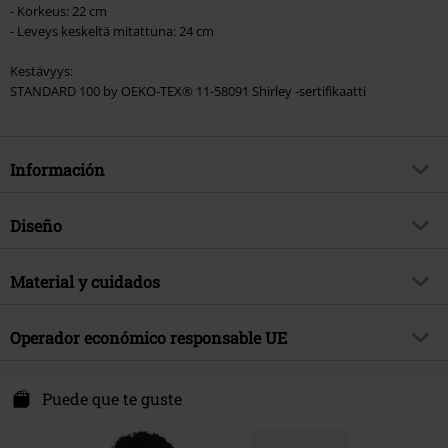
- Korkeus: 22 cm
- Leveys keskeltä mitattuna: 24 cm
Kestävyys:
STANDARD 100 by OEKO-TEX® 11-58091 Shirley -sertifikaatti
Información
Artículo no.
583291
Diseño
Título
Hedwig
Tipo de producto
Gorro
Exclusivo
Material y cuidados
Si
Patrón
Multicolor
tema producto
Fan merch, Series TV, Animación,
Material Externo
100% algodón
Navidades, Animales
Color
Operador económico responsable UE
multicolor
Licencia
licencia oficial del producto
License Factory GmbH
Licencias de entretenimiento
Harry Potter
Philosophenweg 31-33
Puede que te guste
47051 Duisburg
Fecha de lanzamiento
9/10/25
Germany