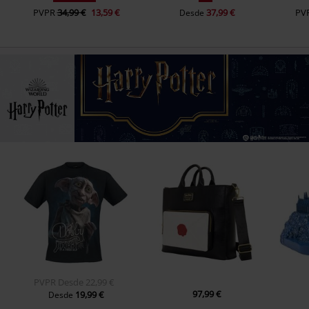
PVPR
34,99 €
13,59 €
37,99 €
PV
Desde
PVPR
Desde
22,99 €
97,99 €
19,99 €
Desde