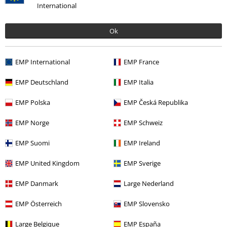
International
Películas & TV
Cartoon
Accesorios
Gorros
Ofertas %
Mujer
Accesorios
Ok
Ropa & accesorios
Joyería y otros
Sombreros y gorras
EMP International
EMP France
Nuevo
Accesorios
Gorros
EMP Deutschland
EMP Italia
Mujer
Accesorios Mujer
Gorros
EMP Polska
EMP Česká Republika
EMP Norge
EMP Schweiz
15%
E-mail Newsletter
EMP Suomi
EMP Ireland
descuento
¡Cheque regalo del 15% de descuento,
EMP United Kingdom
EMP Sverige
suscríbete ahora!
Más
EMP Danmark
Large Nederland
EMP Österreich
EMP Slovensko
Doy mi consentimiento para recibir la newsletter de EMP y acepto que
Large Belgique
EMP España