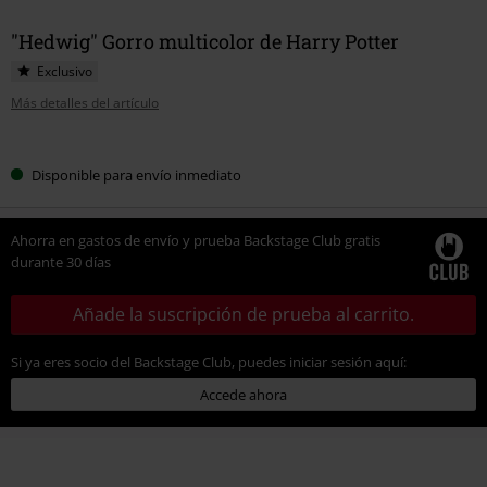
"Hedwig" Gorro multicolor de Harry Potter
Exclusivo
Más detalles del artículo
Elige
Disponible para envío inmediato
tu
talla
Ahorra en gastos de envío y prueba Backstage Club gratis
durante 30 días
Añade la suscripción de prueba al carrito.
Si ya eres socio del Backstage Club, puedes iniciar sesión aquí:
Accede ahora