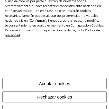
el uso de cookies por parte nuestra y de nuestros socios.
Alternativamente, puedes rechazar el consentimiento haciendo clic
Ley protección de datos
en “
Rechazar todo
”—en este caso, solo se utilizarán cookies
necesarias. También puedes ajustar tus preferencias individuales
Eliminación de residuos y protección del medioambiente
haciendo clic en “
Configurar
”. Tienes derecho a revocar o modificar
tu consentimiento en cualquier momento en
Configuración Cookies
.
Para más información sobre protección de datos, visita
Política de
Declaración de Conformidad
privacidad
.
Información sobre accesibilidad
Configuración Cookies
Cancelar pedido
Todos los precios incluyen el IVA pero no los
gastos de transporte
© 1986-2026 E.M.P. Merchandising HGmbH
Aceptar cookies
Rechazar cookies
Tiendas EMP online