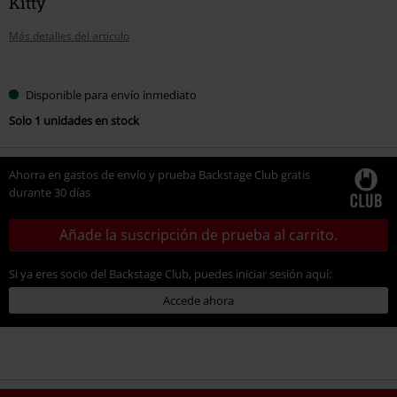
Kitty
Más detalles del artículo
Elige
Disponible para envío inmediato
tu
Solo 1 unidades en stock
talla
Ahorra en gastos de envío y prueba Backstage Club gratis
durante 30 días
Añade la suscripción de prueba al carrito.
Si ya eres socio del Backstage Club, puedes iniciar sesión aquí:
Accede ahora