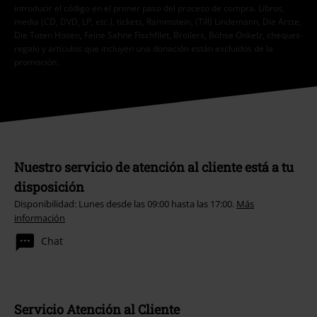
introducir el código en el primer paso del proceso de compra. Libros,
media (CD, DVD, LP, etc.), tickets, Rammstein, (Till) Lindemann, Die Ärzte,
Die Toten Hosen, Feine Sahne Fischfilet, Broilers, Böhse Onkelz, cheques-
regalo y artículos que incluyen una donación están excluidos de la
promoción.
Nuestro servicio de atención al cliente está a tu
disposición
Disponibilidad: Lunes desde las 09:00 hasta las 17:00.
Más
información
Chat
Servicio Atención al Cliente