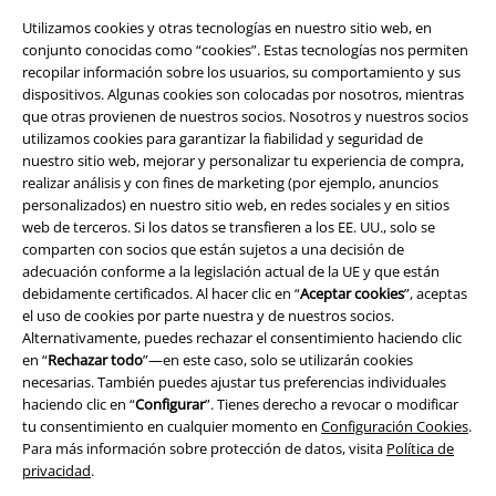
Seguridad
Utilizamos cookies y otras tecnologías en nuestro sitio web, en
conjunto conocidas como “cookies”. Estas tecnologías nos permiten
recopilar información sobre los usuarios, su comportamiento y sus
dispositivos. Algunas cookies son colocadas por nosotros, mientras
que otras provienen de nuestros socios. Nosotros y nuestros socios
utilizamos cookies para garantizar la fiabilidad y seguridad de
nuestro sitio web, mejorar y personalizar tu experiencia de compra,
realizar análisis y con fines de marketing (por ejemplo, anuncios
personalizados) en nuestro sitio web, en redes sociales y en sitios
web de terceros. Si los datos se transfieren a los EE. UU., solo se
comparten con socios que están sujetos a una decisión de
adecuación conforme a la legislación actual de la UE y que están
debidamente certificados. Al hacer clic en “
Aceptar cookies
”, aceptas
el uso de cookies por parte nuestra y de nuestros socios.
Legal
Alternativamente, puedes rechazar el consentimiento haciendo clic
en “
Rechazar todo
”—en este caso, solo se utilizarán cookies
Términos y Condiciones
necesarias. También puedes ajustar tus preferencias individuales
haciendo clic en “
Configurar
”. Tienes derecho a revocar o modificar
Aviso Legal
tu consentimiento en cualquier momento en
Configuración Cookies
.
Para más información sobre protección de datos, visita
Política de
privacidad
.
Ley protección de datos