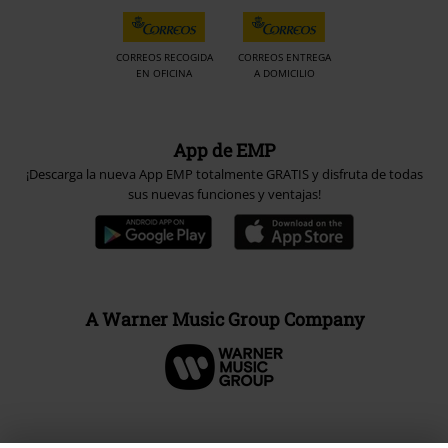
CORREOS RECOGIDA
CORREOS ENTREGA
EN OFICINA
A DOMICILIO
App de EMP
¡Descarga la nueva App EMP totalmente GRATIS y disfruta de todas
sus nuevas funciones y ventajas!
A Warner Music Group Company