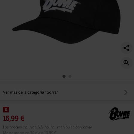
Ver más de la categoría "Gorra"
%
15,99 €
Los precios incluyen IVA, no incl. manipulación y envío
Mejor precio en 30 días
:
13,59 €