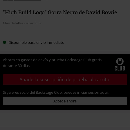
"High Build Logo" Gorra Negro de David Bowie
Más detalles del artículo
Elige
Disponible para envío inmediato
tu
talla
Ahorra en gastos de envío y prueba Backstage Club gratis
durante 30 días
Añade la suscripción de prueba al carrito.
Si ya eres socio del Backstage Club, puedes iniciar sesión aquí:
Accede ahora