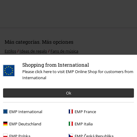
Más categorías. Más opciones
Estilos
Ideas de regalo
Fans de música
Ofertas %
Accesorios
Caps
Shopping from International
Please click here to visit EMP Online Shop for customers from
Ofertas %
Hombre
Accesorios
International
Ofertas %
Merch de Bandas
Accesorios
Ok
Ofertas %
OUTLET
Accesorios
EMP International
EMP France
EMP Deutschland
EMP Italia
15%
E-mail Newsletter
descuento
EMP Polska
EMP Česká Republika