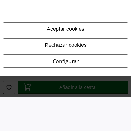
Términos y Condiciones
Aviso Legal
Aceptar cookies
Ley protección de datos
Rechazar cookies
Eliminación de residuos y protección del medioambiente
Configurar
Declaración de Conformidad
Información sobre accesibilidad
Añadir a la cesta
Configuración Cookies
Cancelar pedido
Todos los precios incluyen el IVA pero no los
gastos de transporte
© 1986-2026 E.M.P. Merchandising HGmbH