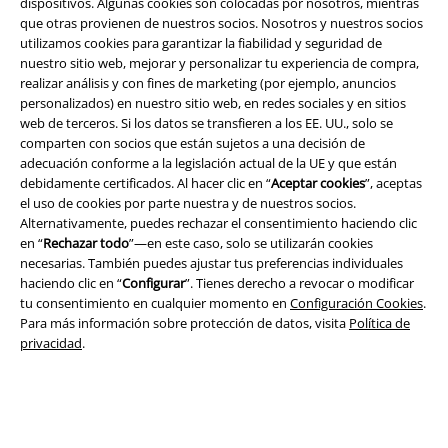
dispositivos. Algunas cookies son colocadas por nosotros, mientras
A Warner Music Group Company
que otras provienen de nuestros socios. Nosotros y nuestros socios
utilizamos cookies para garantizar la fiabilidad y seguridad de
nuestro sitio web, mejorar y personalizar tu experiencia de compra,
realizar análisis y con fines de marketing (por ejemplo, anuncios
personalizados) en nuestro sitio web, en redes sociales y en sitios
web de terceros. Si los datos se transfieren a los EE. UU., solo se
comparten con socios que están sujetos a una decisión de
Seguridad
adecuación conforme a la legislación actual de la UE y que están
debidamente certificados. Al hacer clic en “
Aceptar cookies
”, aceptas
el uso de cookies por parte nuestra y de nuestros socios.
Alternativamente, puedes rechazar el consentimiento haciendo clic
en “
Rechazar todo
”—en este caso, solo se utilizarán cookies
necesarias. También puedes ajustar tus preferencias individuales
haciendo clic en “
Configurar
”. Tienes derecho a revocar o modificar
tu consentimiento en cualquier momento en
Configuración Cookies
.
Para más información sobre protección de datos, visita
Política de
privacidad
.
Legal