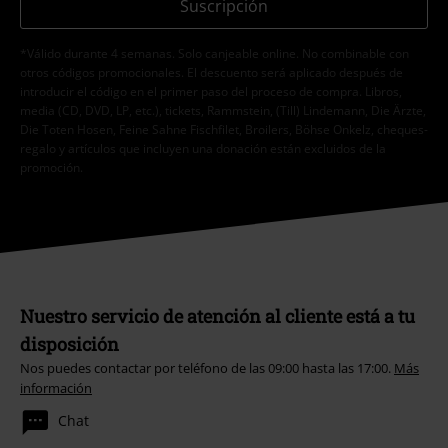
Suscripción
*Válido durante 4 semanas. Solo canjeable online. No combinable con
otros códigos promocionales. El descuento será aplicado después de
introducir el código en el primer paso del proceso de compra. Libros,
media (CD, DVD, LP, etc.), tickets, Rammstein, (Till) Lindemann, Die Ärzte,
Die Toten Hosen, Feine Sahne Fischfilet, Broilers, Böhse Onkelz, cheques-
regalo y artículos que incluyen una donación están excluidos de la
promoción.
Nuestro servicio de atención al cliente está a tu
disposición
Nos puedes contactar por teléfono de las 09:00 hasta las 17:00.
Más
información
Chat