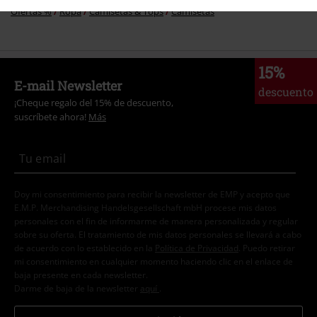
Ofertas %
Ropa
Camisetas & Tops
Camisetas
15%
E-mail Newsletter
descuento
¡Cheque regalo del 15% de descuento,
suscríbete ahora!
Más
Doy mi consentimiento para recibir la newsletter de EMP y acepto que
E.M.P. Merchandising Handelsgesellschaft mbH procese mis datos
personales con el fin de informarme de manera personalizada y regular
sobre su oferta. El tratamiento de mis datos personales se llevará a cabo
de acuerdo con lo establecido en la
Política de Privacidad
. Puedo retirar
mi consentimiento en cualquier momento haciendo clic en el enlace de
baja presente en cada newsletter.
Darme de baja de la newsletter
aquí
.