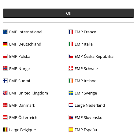
Ok
EMP International
EMP France
EMP Deutschland
EMP Italia
32% DTO
PVPR
Desde
24,99 €
EMP Polska
EMP Česká Republika
16,99 €
Desde
EMP Norge
EMP Schweiz
EMP Suomi
EMP Ireland
Más categorías. Más opciones
EMP United Kingdom
EMP Sverige
Hombre
Ropa
Camisetas
Camisetas
EMP Danmark
Large Nederland
Ofertas %
Películas & TV
EMP Österreich
EMP Slovensko
Ofertas %
Hombre
Ropa
Camisetas & Tops
Large Belgique
EMP España
Nuevo
Ropa
Camisetas & Tops
Camisetas