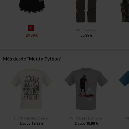
%
PVPR
59,99 €
24,79 €
53,99 €
Más desde "Monty Python"
PVPR
Desde
24,99 €
PVPR
Desde
24,99 €
PV
19,99 €
19,99 €
Desde
Desde