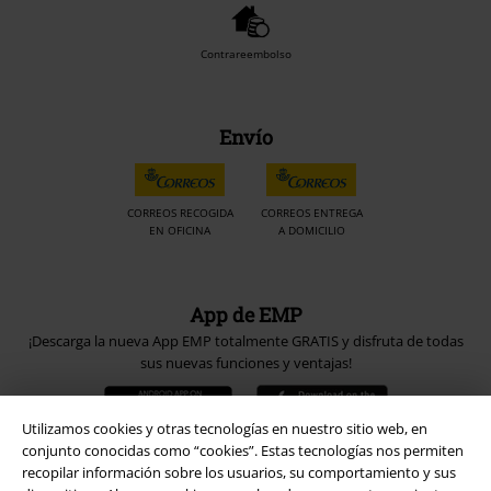
Contrareembolso
Envío
CORREOS RECOGIDA
CORREOS ENTREGA
EN OFICINA
A DOMICILIO
App de EMP
¡Descarga la nueva App EMP totalmente GRATIS y disfruta de todas
sus nuevas funciones y ventajas!
Utilizamos cookies y otras tecnologías en nuestro sitio web, en
conjunto conocidas como “cookies”. Estas tecnologías nos permiten
recopilar información sobre los usuarios, su comportamiento y sus