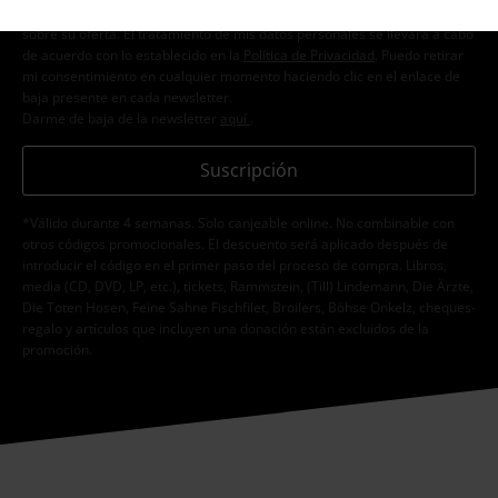
E.M.P. Merchandising Handelsgesellschaft mbH procese mis datos
personales con el fin de informarme de manera personalizada y regular
sobre su oferta. El tratamiento de mis datos personales se llevará a cabo
de acuerdo con lo establecido en la
Política de Privacidad
. Puedo retirar
mi consentimiento en cualquier momento haciendo clic en el enlace de
baja presente en cada newsletter.
Darme de baja de la newsletter
aquí
.
Suscripción
*Válido durante 4 semanas. Solo canjeable online. No combinable con
otros códigos promocionales. El descuento será aplicado después de
introducir el código en el primer paso del proceso de compra. Libros,
media (CD, DVD, LP, etc.), tickets, Rammstein, (Till) Lindemann, Die Ärzte,
Die Toten Hosen, Feine Sahne Fischfilet, Broilers, Böhse Onkelz, cheques-
regalo y artículos que incluyen una donación están excluidos de la
promoción.