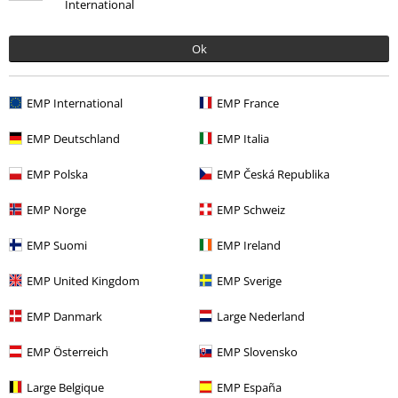
International
Marcas Ropa
Spiral
Ropa
Camisetas & Tops
Camisetas
Ropa
Camisetas & Tops
Camisetas
Ok
Marcas Ropa
Ropa
Camisetas & Tops
Camisetas
EMP International
EMP France
Tallas Grandes
Ropa de Hombre
Camisas de Manga Larga
EMP Deutschland
EMP Italia
Tallas Grandes
Camisetas & Tops
Camisetas
EMP Polska
EMP Česká Republika
EMP Norge
EMP Schweiz
15%
E-mail Newsletter
EMP Suomi
EMP Ireland
descuento
¡Cheque regalo del 15% de descuento,
EMP United Kingdom
EMP Sverige
suscríbete ahora!
Más
EMP Danmark
Large Nederland
EMP Österreich
EMP Slovensko
Doy mi consentimiento para recibir la newsletter de EMP y acepto que
Large Belgique
EMP España