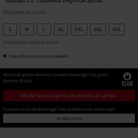
Más detalles del artículo
Elige
S
M
L
XL
XXL
3XL
4XL
tu
Dimensiones y tallaje de artículo
talla
Disponible para envío inmediato
Ahorra en gastos de envío y prueba Backstage Club gratis
durante 30 días
Añade la suscripción de prueba al carrito.
Si ya eres socio del Backstage Club, puedes iniciar sesión aquí:
Accede ahora