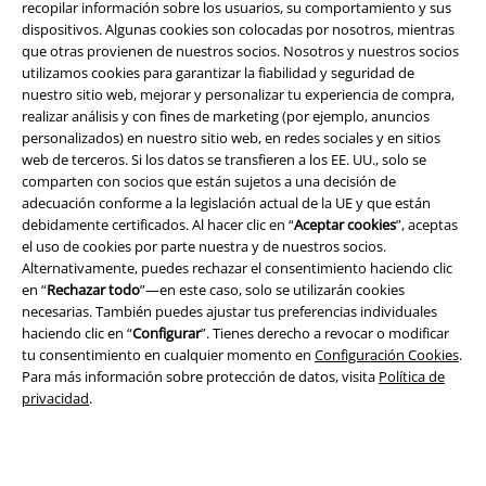
recopilar información sobre los usuarios, su comportamiento y sus
dispositivos. Algunas cookies son colocadas por nosotros, mientras
que otras provienen de nuestros socios. Nosotros y nuestros socios
utilizamos cookies para garantizar la fiabilidad y seguridad de
nuestro sitio web, mejorar y personalizar tu experiencia de compra,
realizar análisis y con fines de marketing (por ejemplo, anuncios
personalizados) en nuestro sitio web, en redes sociales y en sitios
web de terceros. Si los datos se transfieren a los EE. UU., solo se
Legal
comparten con socios que están sujetos a una decisión de
Términos y Condiciones
adecuación conforme a la legislación actual de la UE y que están
debidamente certificados. Al hacer clic en “
Aceptar cookies
”, aceptas
el uso de cookies por parte nuestra y de nuestros socios.
Aviso Legal
Alternativamente, puedes rechazar el consentimiento haciendo clic
en “
Rechazar todo
”—en este caso, solo se utilizarán cookies
Ley protección de datos
necesarias. También puedes ajustar tus preferencias individuales
haciendo clic en “
Configurar
”. Tienes derecho a revocar o modificar
Eliminación de residuos y protección del medioambiente
tu consentimiento en cualquier momento en
Configuración Cookies
.
Para más información sobre protección de datos, visita
Política de
Declaración de Conformidad
privacidad
.
Información sobre accesibilidad